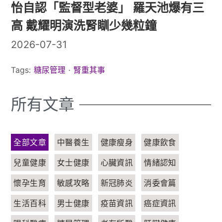
三
素由腸道生產，教你5招吃出好心情
2026-07-14
2
Tags:
健康飲食
·
生活百科
T
所有文章
全部文章
中醫養生
健康瘦身
健康飲食
兒童健康
女士健康
心臟資訊
情緒認知
懷孕生育
敏感攻略
新冠肺炎
消委會篇
生活百科
男士健康
疫苗資訊
癌症資訊