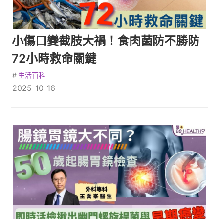
小傷口變截肢大禍！食肉菌防不勝防
72小時救命關鍵
#
生活百科
2025-10-16