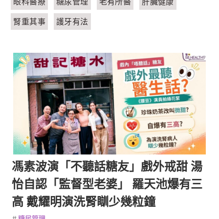
眼科醫療
糖尿管理
老有所醫
肝臟健康
腎重其事
護牙有法
馮素波演「不聽話糖友」戲外戒甜 湯
怡自認「監督型老婆」 羅天池爆有三
高 戴耀明演洗腎瞓少幾粒鐘
#
糖尿管理