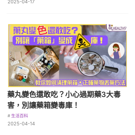
2025-04-17
藥丸變色還敢吃？小心過期藥3大毒
害，別讓藥箱變毒庫！
#
生活百科
2025-04-14