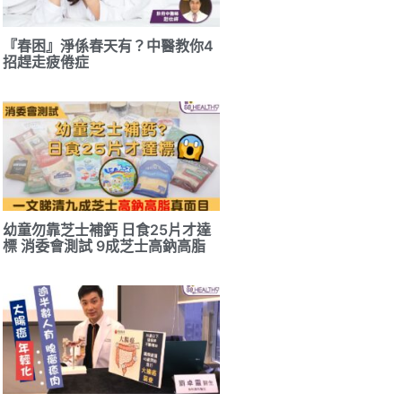
『春困』淨係春天有？中醫教你4
招趕走疲倦症
幼童勿靠芝士補鈣 日食25片才達
標 消委會測試 9成芝士高鈉高脂