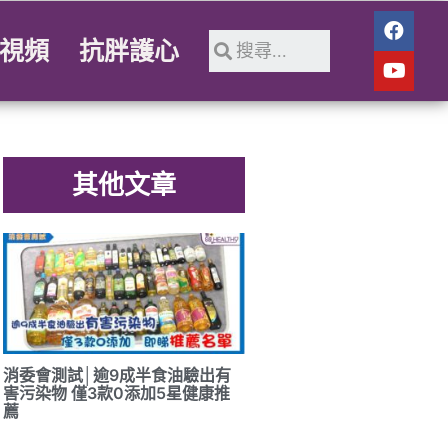
視頻
抗胖護心
其他文章
消委會測試│逾9成半食油驗出有
害污染物 僅3款0添加5星健康推
薦