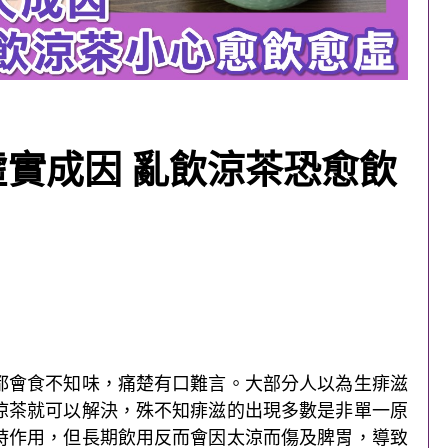
虛實成因 亂飲涼茶恐愈飲
都會食不知味，痛楚有口難言。大部分人以為生痱滋
涼茶就可以解決，殊不知痱滋的出現多數是非單一原
時作用，但長期飲用反而會因太涼而傷及脾胃，導致