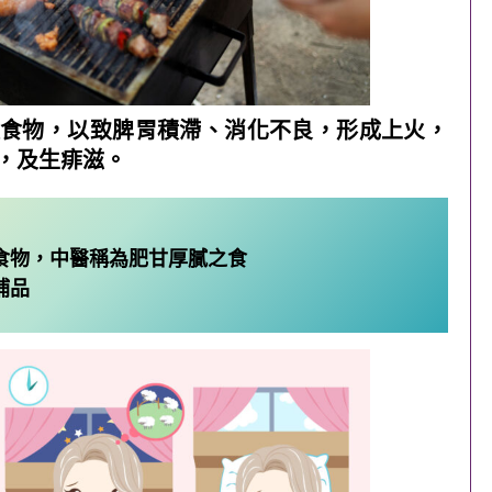
食物，以致脾胃積滯、消化不良，形成上火，
，及生痱滋。
食物，中醫稱為肥甘厚膩之食
補品