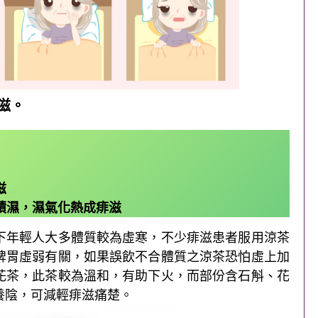
滋。
滋
積濕，濕氣化熱成痱滋
下年輕人大多體質較為虛寒，不少痱滋患者服用涼茶
脾胃虛弱有關，如果誤飲不合體質之涼茶恐怕虛上加
花茶，此茶較為溫和，有助下火，而部份含石斛、花
養陰，可減輕痱滋痛楚。