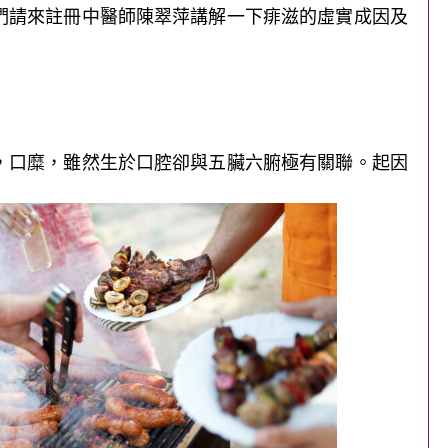
們請來註冊中醫師陳翠萍講解一下痱滋的虛實成因及
，口糜，雖然生於口腔卻與五臟六腑極有關聯。起因