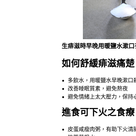
生痱滋時早晚用暖鹽水漱口
如何舒緩痱滋痛楚
多飲水，用暖鹽水早晚漱口
改善睡眠質素，避免熬夜
避免情緒上太大壓力，保持
進食可下火之食療 
皮蛋咸瘦肉粥，有助下火清