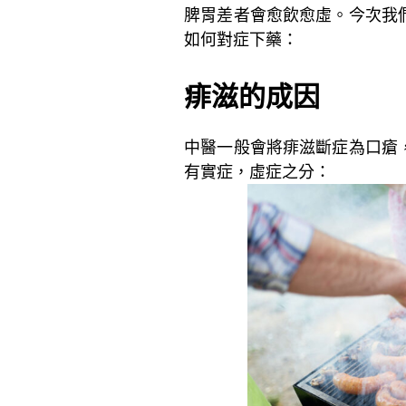
脾胃差者會愈飲愈虛。今次我
如何對症下藥：
~
痱滋的成因
中醫一般會將痱滋斷症為口瘡
有實症，虛症之分：