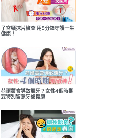
子宮頸抹片檢查 用5分鐘守護一生
健康！
荷爾蒙會導致爛牙？女性4個時期
要特別留意牙齒健康