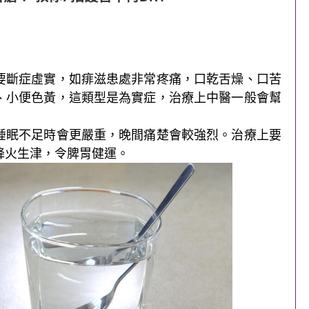
要斷症虛實，如痱滋患處非常疼痛，口乾舌燥、口苦
、小便色黃，這類型是為實症，治療上中醫一般會幫
睡眠不足時會更嚴重，晚間痛楚會較強烈。治療上要
降火生津，令脾胃健運。