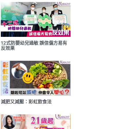
12式防嬰幼兒過敏 誤信偏方易有
反效果
減肥又減壓：彩虹飲食法