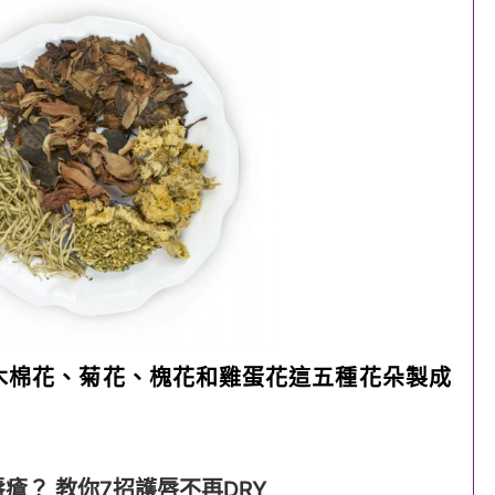
木棉花、菊花、槐花和雞蛋花這五種花朵製成
瘡？ 教你7招護唇不再DRY