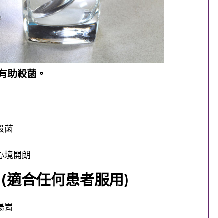
有助殺菌。
殺菌
心境開朗
(適合任何患者服用)
腸胃