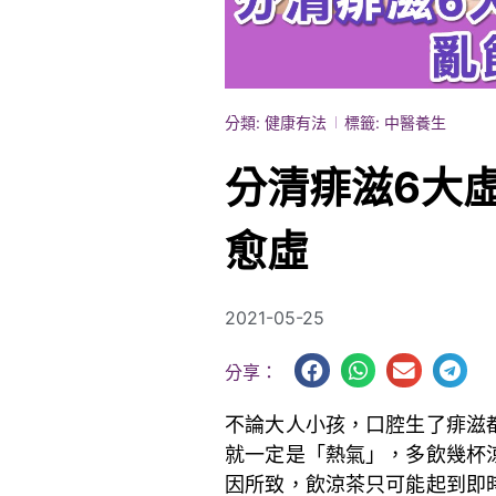
分類:
健康有法
標籤:
中醫養生
分清痱滋6大
愈虛
2021-05-25
分享：
不論大人小孩，口腔生了痱滋
就一定是「熱氣」，多飲幾杯
因所致，飲涼茶只可能起到即