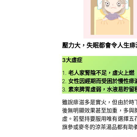
壓力大，失眠都會令人生痱
3
大虛症
老人家腎陰不足，虛火上燃
女性因經期而受困於慢性痱
素來脾胃虛弱，水液易貯留
雖說痱滋多是實火，但由於時
後無明顯效果甚至加重，多與
虛。若堅持要服用唯有選擇五
旗參或麥冬的涼茶湯品都有助