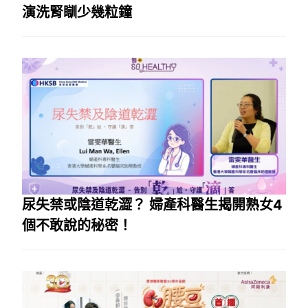
演洗腎瞓少幾粒鐘
尿失禁或陰道乾澀？ 婦產科醫生揭開熟女4
個不敢說的秘密！