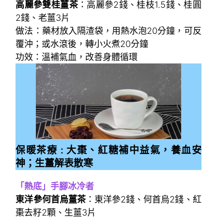
高麗參雙桂薑茶
：高麗參2錢、桂枝1.5錢、桂圓
2錢、老薑3片
做法：藥材放入隔渣袋，用熱水泡20分鐘，可反
覆沖；或水滾後，轉小火煮20分鐘
功效：溫補氣血，改善身體循環
保暖茶療 : 大棗、紅糖補中益氣，養血安
神；生薑解表散寒
「熱底」手腳冰冷者
東洋參何首烏薑茶
：東洋參2錢、何首烏2錢、紅
棗去籽2顆、生薑3片