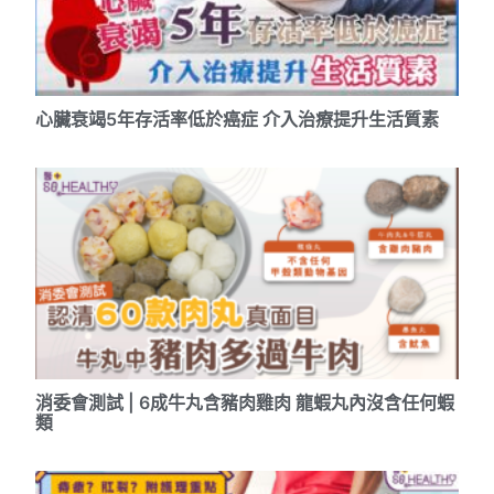
心臟衰竭5年存活率低於癌症 介入治療提升生活質素
消委會測試 | 6成牛丸含豬肉雞肉 龍蝦丸內沒含任何蝦
類