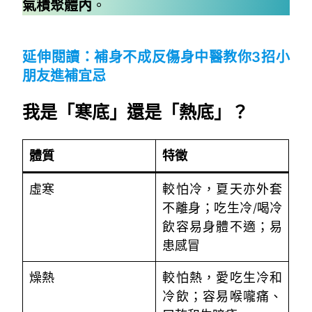
氣積聚體內
。
~
延伸閱讀：
補身不成反傷身中醫教你3招小
朋友進補宜忌
我是「寒底」還是「熱底」？
體質
特徵
虛寒
較怕冷，夏天亦外套
不離身；吃生冷/喝冷
飲容易身體不適；易
患感冒
燥熱
較怕熱，愛吃生冷和
冷飲；容易喉嚨痛、