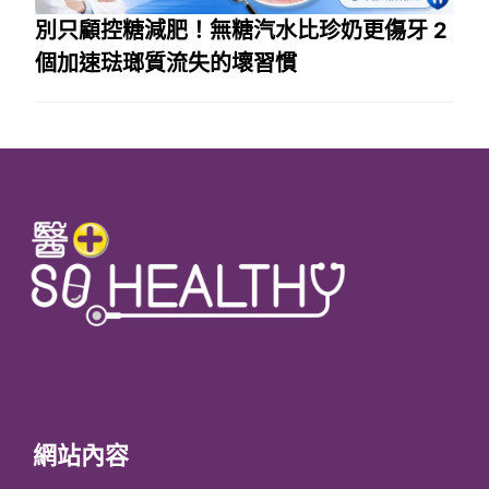
別只顧控糖減肥！無糖汽水比珍奶更傷牙 2
個加速琺瑯質流失的壞習慣
網站內容