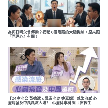
為何打呵欠會傳染？揭秘 6個隱藏的大腦機制，原來跟
『同理心』有關！
【24孝老公 黃德斌 x 驚青老婆 姚嘉妮】感染流感 心
臟病發及中風風險大增? | 心臟科專科 梁世宙醫生