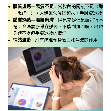
體質虛寒—陽氣不足
：當體內的陽氣不足（即
「陽虛」），人體無法溫暖起來，手腳變冰冷
體質燥熱—陽氣瘀滯
：陽氣充足但氣血運行不
暢，令陽氣瘀滯在體內，不能到達四肢，出現
身體不冷但手腳冰冷的情況
情緒波動
：肝有疏泄全身氣血和津液的作用