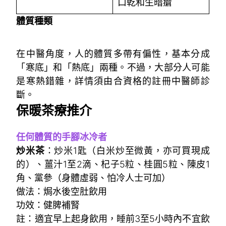
口乾和生暗瘡
體質種類
在中醫角度，人的體質多帶有偏性，基本分成
「寒底」和「熱底」兩種。不過，大部分人可能
是寒熱錯雜，詳情須由合資格的註冊中醫師診
斷。
保暖茶療推介
任何體質的手腳冰冷者
炒米茶
：炒米1匙（白米炒至微黃，亦可買現成
的）、薑汁1至2滴、杞子5粒、桂圓5粒、陳皮1
角、黨參（身體虛弱、怕冷人士可加）
做法：焗水後空肚飲用
功效：健脾補腎
註：適宜早上起身飲用，睡前3至5小時內不宜飲