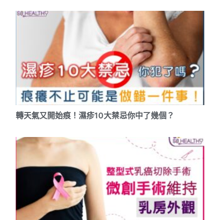
轉天氣又開始痕！濕疹10大禁忌你中了幾個？