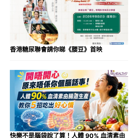
香港糖尿聯會請你睇《腰豆》首映
快樂不是腦袋說了算！人體 90% 血清素由