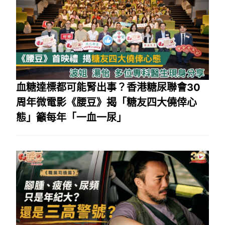
血糖達標都可能腎出事？香港糖尿聯會30
周年微電影《腰豆》揭「糖友四大僥倖心
態」籲每年「一血一尿」