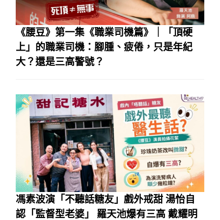
《腰豆》第一集《職業司機篇》｜「頂硬
上」的職業司機：腳腫、疲倦，只是年紀
大？還是三高警號？
馮素波演「不聽話糖友」戲外戒甜 湯怡自
認「監督型老婆」 羅天池爆有三高 戴耀明