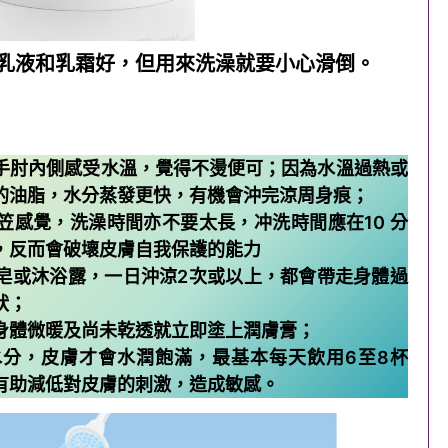
乳液和乳霜好，但用來洗澡就要小心滑倒。
手肘內側感受水溫，覺得不燙便可；因為水溫過熱或
的油脂，水分蒸發更快，有機會沖完涼周身痕；
笠感覺，洗澡時間亦不要太長，冲洗時間應在10 分
，反而會破壞皮膚自我保護的能力
皂或沐浴露，一日沖涼2次或以上，都會帶走身體過
狀；
身體微暖及尚未乾透就立即塗上潤膚膏；
分，皮膚才會水潤飽滿，最基本每天飲用6至8杯
有助減低對皮膚的刺激，造成敏感。