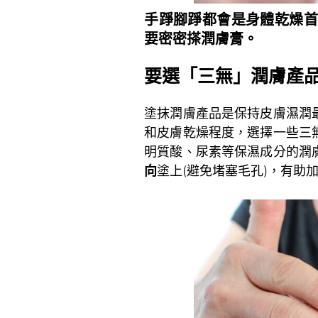
手踭腳踭都會是身體乾燥首
要密密搽潤膚膏。
要選「三無」潤膚產
塗抹潤膚產品是保持皮膚濕潤
和皮膚乾燥程度，選擇一些三
明質酸、尿素等保濕成分的潤
向
塗上(避免堵塞毛孔)，有助
~