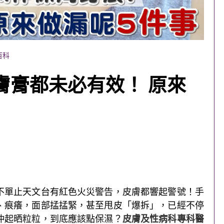
百科
膚膏都未必有效！ 原來
不單止天文台有紅色火災警告，皮膚都響起警號！手
、痕癢，面部掹掹緊，甚至甩皮「爆拆」，已經不停
仲起晒粒粒，到底應該點保濕？
皮膚及性病科專科醫