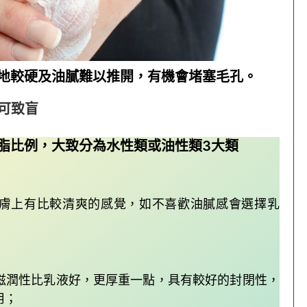
地較硬及油膩難以推開，有機會堵塞毛孔。
重可致盲
脂比例，大致分為水性類或油性類3大類
膚上有比較清爽的感覺，如不喜歡油膩感會選擇乳
滋潤性比乳液好，更厚重一點，具有較好的封閉性，
用；