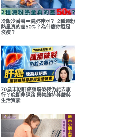
冷飯冷番薯＝減肥神器？ 2種澱粉
熱量真的差50%？為什麼你還是
沒瘦？
70歲末期肝癌腫瘤破裂仍能去旅
行？晚期非絕路 藥物維持尊嚴與
生活質素