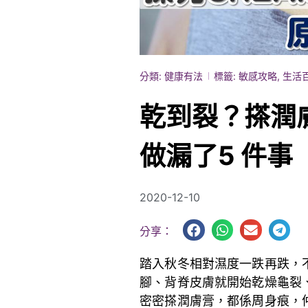
分類:
健康有法
標籤:
敏感攻略
,
生活
乾到裂？搽潤
做漏了5 件事
2020-12-10
分享：
踏入秋冬相對濕度一跌再跌，
腳、背脊皮膚就開始乾燥龜裂
密密搽潤膚膏，都係周身痕，