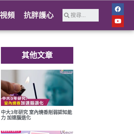
視頻
抗胖護心
其他文章
中大3年研究 室內燒香削弱認知能
力 加速腦退化