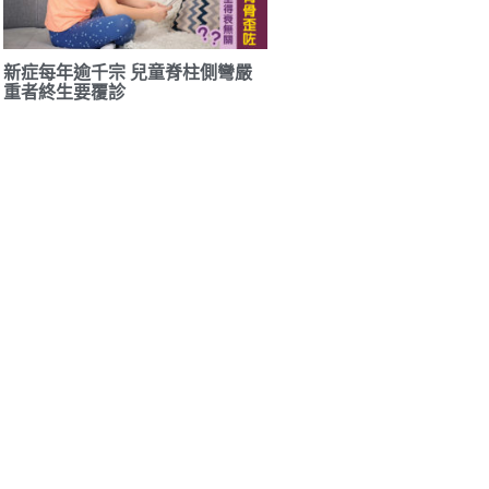
新症每年逾千宗 兒童脊柱側彎嚴
重者終生要覆診