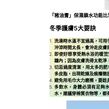
「豬油膏」保濕鎖水功能比
冬季護膚5大要訣
洗澡時水溫不宜過高，可用
沖涼時間太長，會沖走皮膚
即使好想享受熱水浴的暖笠
鐘內；因為皮膚洗得太乾淨
切忌過度清潔，用太多的肥
多皮脂，出現乾燥及痕癢徵
避免用毛巾大力磨擦，要趁
多飲水，身體必須有足夠水
水。建議穿棉質衣物等，都