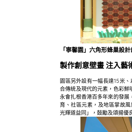
「寧馨園」六角形蜂巢設計
製作創意壁畫 注入藝
園區另外設有一幅長達15米、
合傳統及現代的元素，色彩鮮
永會扎根香港百多年來的發展
育、社區元素，及地區掌故風
光輝道益同」，鼓勵及頌揚優