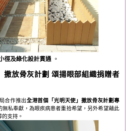
小徑及綠化設計貫通
。
」撒
放骨灰計劃 頌揚眼部組織捐贈者
局合作推出
全港首個「光明天使」撒放骨灰計劃專
的無私奉獻，為眼疾病患者重拾希望，另外希望藉此
葬的支持。