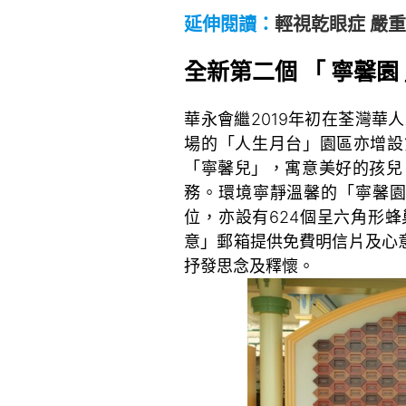
延伸閱讀：
輕視乾眼症 嚴
全新第二個 「 寧馨園
華永會繼2019年初在荃灣華
場的「人生月台」園區亦增設
「寧馨兒」，寓意美好的孩兒
務。環境寧靜溫馨的「寧馨園
位，亦設有624個呈六角形
意」郵箱提供免費明信片及心
抒發思念及釋懷。