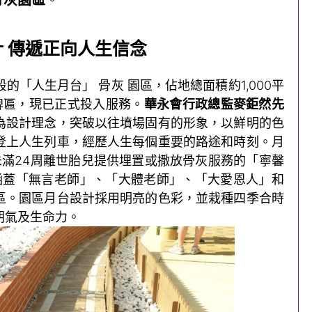
 傳遞正向人生信念
的「人生月台」 骨灰 園區，佔地總面積約1,000平
念牌匾，現已正式投入服務。
華永會行政總監麥鉅然先
為設計理念，突破以往墳場固有的形象，以鮮明的色
登上人生列車，經歷人生每個重要的路途和時刻。月
未滿24周離世胎兒提供埋置或撒放骨灰服務的「寧馨
和涵蓋「無言老師」、「大體老師」、「大愛恩人」和
區。園區月台設計採用明亮的色彩，並栽種四季合時
朝氣及生命力。