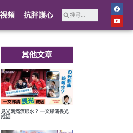
視頻
抗胖護心
其他文章
見光刺痛流眼水？ 一文睇清畏光
成因