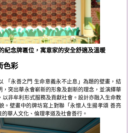
的紀念牌匾位，寓意家的安全舒適及溫暖
術色彩
以 「永善之門 生命意義永不止息」為題的壁畫，結
明，突出華永會嶄新的形象及創新的理念，並演繹華
，以非牟利形式服務及貢獻社會。設計亦融入生命教
貌。壁畫中的牌坊寫上對聯「永懷人生揚孝頌 善亮
良的華人文化、倫理孝道及社會善行。