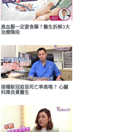
高血壓一定要食藥？醫生拆解3大
治療階段
接種新冠疫苗死亡率高嗎？ 心臟
科陳良貴醫生