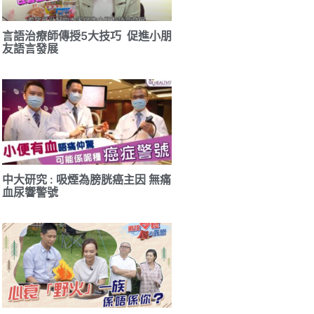
言語治療師傳授5大技巧 促進小朋
友語言發展
中大研究 : 吸煙為膀胱癌主因 無痛
血尿響警號