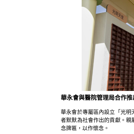
華永會與醫院管理局合作推
華永會於專屬區內設立「光明
者默默為社會作出的貢獻。親
念牌匾，以作懷念。