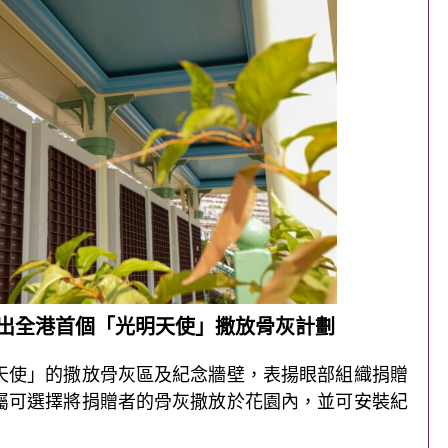
出全港首個「光明天使」撒放骨灰計劃
天使」的撒放骨灰區及紀念牆壁，表揚眼部組織捐贈
屬可選擇將捐贈者的骨灰撒放於花園內，並可安裝紀