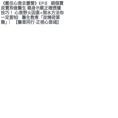
《戴住心衰去露營》EP3︳細個賣
炭賣到做醫生 親身示範正確透爐
技巧！ 心衰野火因素+限水方法你
一定要知︳醫生教煮「炭燒荷葉
雞」︳【醫患同行‧正視心衰竭】