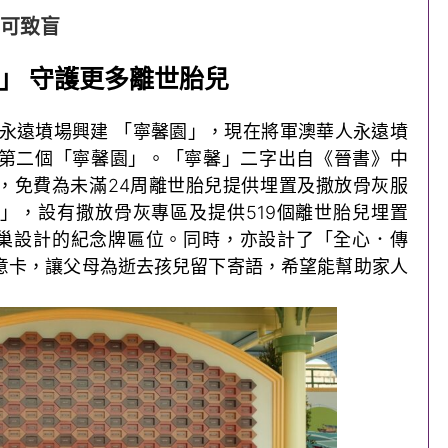
重可致盲
 」 守護更多離世胎兒
人永遠墳場興建 「寧馨園」，現在將軍澳華人永遠墳
第二個「寧馨園」。「寧馨」二字出自《晉書》中
，免費為未滿24周離世胎兒提供埋置及撒放骨灰服
」，設有撒放骨灰專區及提供519個離世胎兒埋置
蜂巢設計的紀念牌匾位。同時，亦設計了「全心．傳
意卡，讓父母為逝去孩兒留下寄語，希望能幫助家人