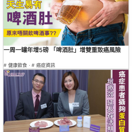
一周一罐年增5磅 「啤酒肚」增雙重致癌風險
#
健康飲食
· #
癌症資訊