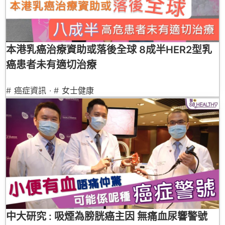
本港乳癌治療資助或落後全球 8成半HER2型乳
癌患者未有適切治療
#
癌症資訊
· #
女士健康
中大研究 : 吸煙為膀胱癌主因 無痛血尿響警號