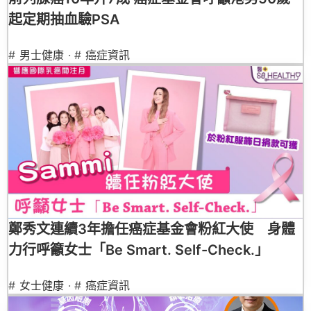
起定期抽血驗PSA
#
男士健康
· #
癌症資訊
鄭秀文連續3年擔任癌症基金會粉紅大使 身體
力行呼籲女士「Be Smart. Self-Check.」
#
女士健康
· #
癌症資訊