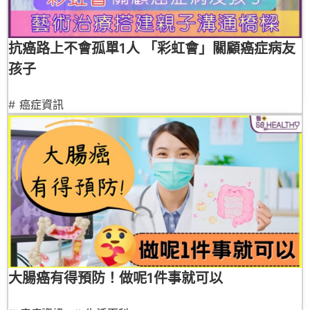
抗癌路上不會孤單1人 「彩虹會」關顧癌症病友
孩子
#
癌症資訊
大腸癌有得預防！做呢1件事就可以