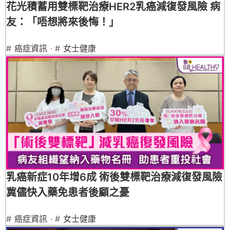
花光積蓄用雙標靶治療HER2乳癌減復發風險 病
友：「唔想將來後悔！」
#
癌症資訊
· #
女士健康
乳癌新症10年增6成 術後雙標靶治療減復發風險
冀儘快入藥免患者後顧之憂
#
癌症資訊
· #
女士健康