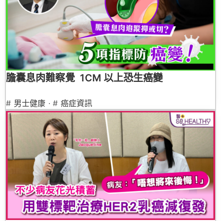
膽囊息肉難察覺 1CM 以上恐生癌變
#
男士健康
· #
癌症資訊