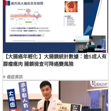
【大腸癌年輕化 】大腸鏡統計數據：逾5成人有
腺瘤瘜肉 腸鏡檢查可降癌變風險
#
癌症資訊