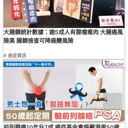
大腸鏡統計數據：逾5成人有腺瘤瘜肉 大腸癌風
險高 腸鏡檢查可降癌變風險
#
癌症資訊
前列腺癌10年升7成 癌症基金會呼籲港男50歲