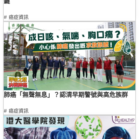
鍵
#
癌症資訊
肺癌「無聲無息」？認清早期警號與高危族群
#
癌症資訊