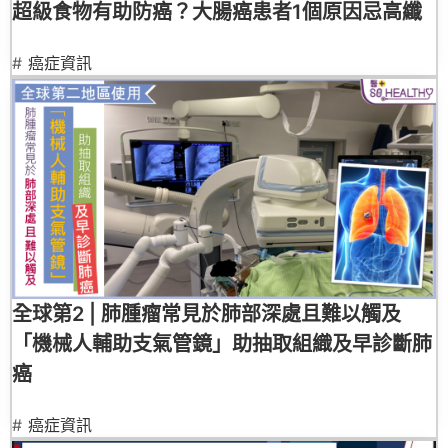
超級食物有助防癌？大腸癌患者1個原因忌高纖
#
癌症資訊
全球第2 | 肺腫瘤常見於肺部深處且難以觸及
「機械人輔助支氣管鏡」助抽取組織及早診斷肺
癌
#
癌症資訊