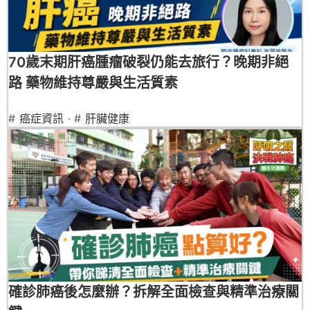
70歲末期肝癌腫瘤破裂仍能去旅行？晚期非絕
路 藥物維持尊嚴與生活質素
#
癌症資訊
· #
肝臟健康
確診肺癌後怎麼辦？拆解全面檢查與精準治療關