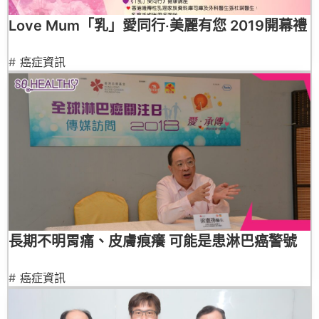
Love Mum「乳」愛同行‧美麗有您 2019開幕禮
#
癌症資訊
長期不明胃痛、皮膚痕癢 可能是患淋巴癌警號
#
癌症資訊