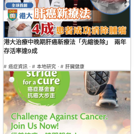
港大治療中晚期肝癌新療法「先縮後除」 兩年
存活率達9成
#
癌症資訊
· #
本地研究
· #
肝臟健康