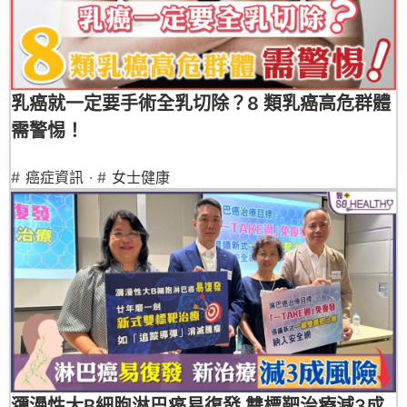
乳癌就一定要手術全乳切除？8 類乳癌高危群體
需警惕！
#
癌症資訊
· #
女士健康
瀰漫性大B細胞淋巴癌易復發 雙標靶治療減3成