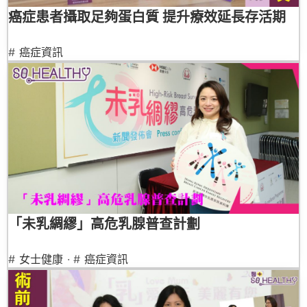
癌症患者攝取足夠蛋白質 提升療效延長存活期
#
癌症資訊
「未乳綢繆」高危乳腺普查計劃
#
女士健康
· #
癌症資訊