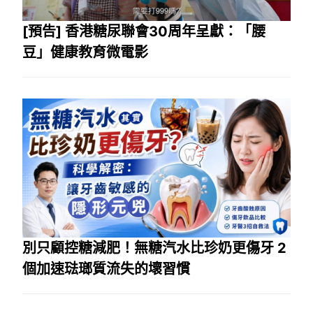
[預告] 香港糖尿聯會30周年呈獻：「腰
豆」健康教育微電影
別只顧控糖減肥！無糖汽水比珍奶更傷牙 2
個加速琺瑯質流失的壞習慣