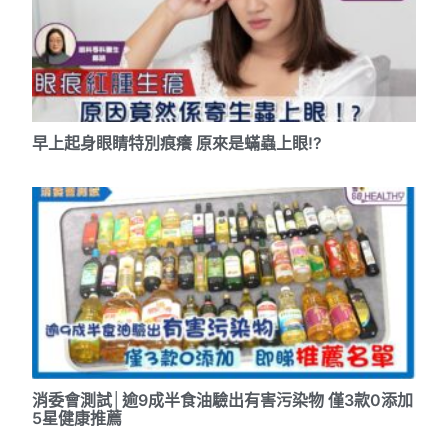
早上起身眼睛特別痕癢 原來是蟎蟲上眼!?
消委會測試│逾9成半食油驗出有害污染物 僅3款0添加
5星健康推薦