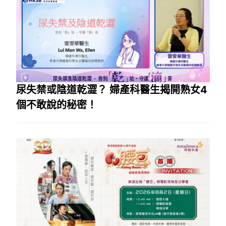
尿失禁或陰道乾澀？ 婦產科醫生揭開熟女4
個不敢說的秘密！