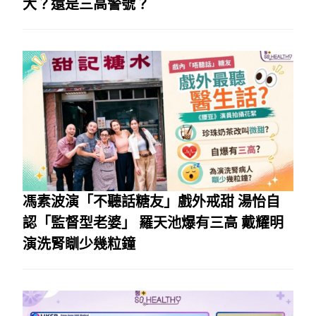
大？還是三高警號？
馮素波演「不聽話糖友」戲外戒甜 湯怡自
認「監督型老婆」 羅天池爆有三高 戴耀明
演洗腎瞓少幾粒鐘