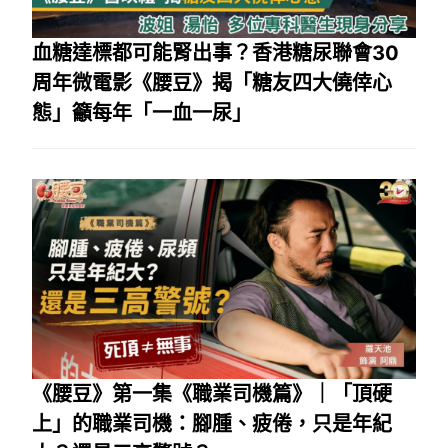
血糖達標都可能腎出事？香港糖尿聯會30
周年微電影《腰豆》揭「糖友四大僥倖心
態」籲每年「一血一尿」
《腰豆》第一集《職業司機篇》｜「頂硬
上」的職業司機：腳腫、疲倦，只是年紀