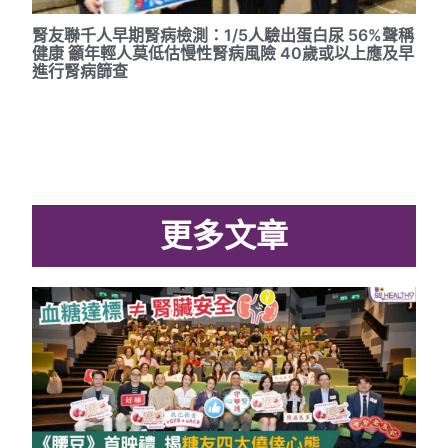
腎友聯千人早期腎病檢測：1/5人驗出蛋白尿 56%聲稱
健康 籲年輕人莫低估慢性腎病風險 40歲或以上應及早
進行腎病篩查
更多文章