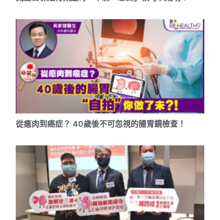
從瘜肉到癌症？ 40歲後不可忽視的腸胃鏡檢查！