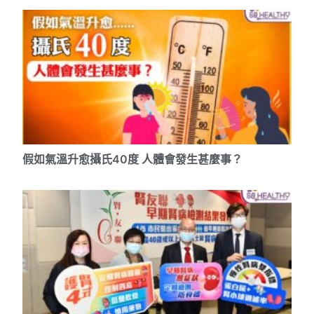
假如氣溫升愈攝氏40度 人體會發生甚麼事？