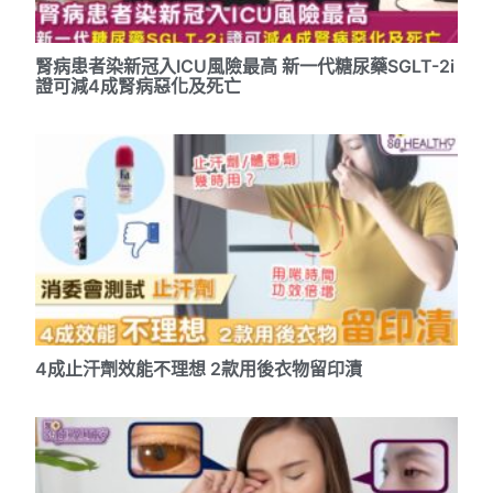
腎病患者染新冠入ICU風險最高 新一代糖尿藥SGLT-2i
證可減4成腎病惡化及死亡
4成止汗劑效能不理想 2款用後衣物留印漬