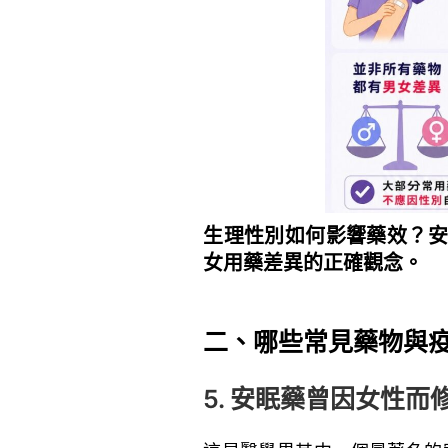
生理性別如何影響藥效？安
女用藥差異的正確觀念。
~
二、哪些常見藥物與
5. 安眠藥曾因女性而