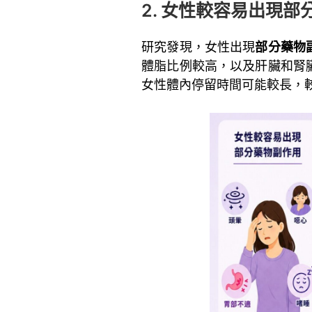
2. 女性較容易出現部
研究發現，女性出現
部分藥物
體脂比例較高，以及肝臟和腎
女性體內停留時間可能較長，
~