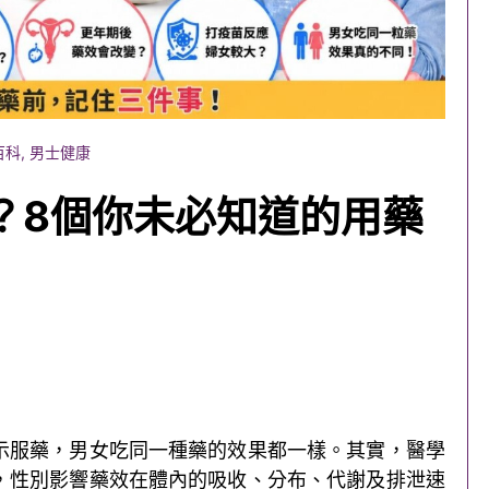
百科
,
男士健康
？8個你未必知道的用藥
示服藥，男女吃同一種藥的效果都一樣。其實，醫學
，性別影響藥效在體內的吸收、分布、代謝及排泄速