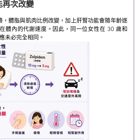
能再次改變
降，體脂與肌肉比例改變，加上肝腎功能會隨年齡逐
在體內的代謝速度。因此，同一位女性在 30 歲和
反應未必完全相同。