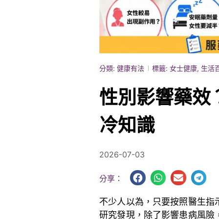
分類:
健康有法
標籤:
女士健康
,
生活
性別影響藥效
冷知識
2026-07-03
分享：
不少人以為，只要按照醫生指
研究發現，除了影響患病風險