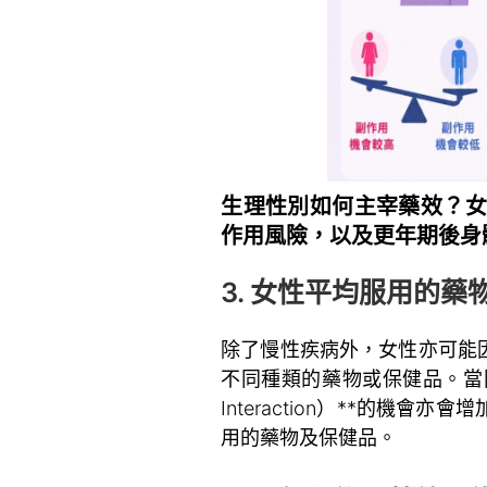
生理性別如何主宰藥效？女
作用風險，以及更年期後身
3. 女性平均服用的
除了慢性疾病外，女性亦可能
不同種類的藥物或保健品。當同
Interaction）**的機
用的藥物及保健品。
~