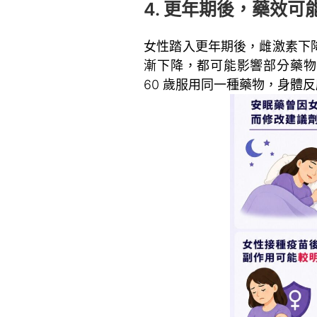
4. 更年期後，藥效可
女性踏入更年期後，雌激素下
漸下降，都可能影響部分藥物
60 歲服用同一種藥物，身體