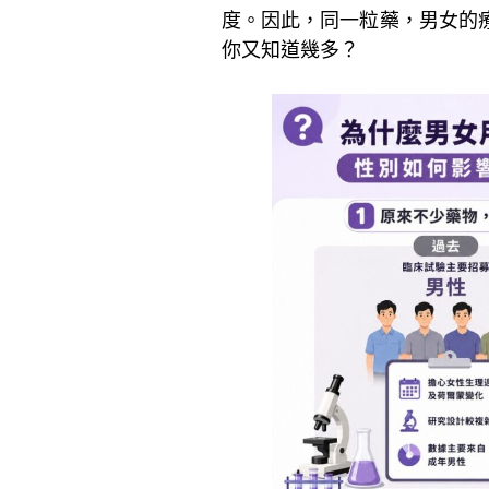
度。因此，同一粒藥，男女的療
你又知道幾多？
~