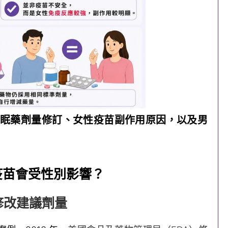
眠藥劑量修訂、女性疫苗副作用原因，以及男
疫苗會受性別影響？
修改建議劑量