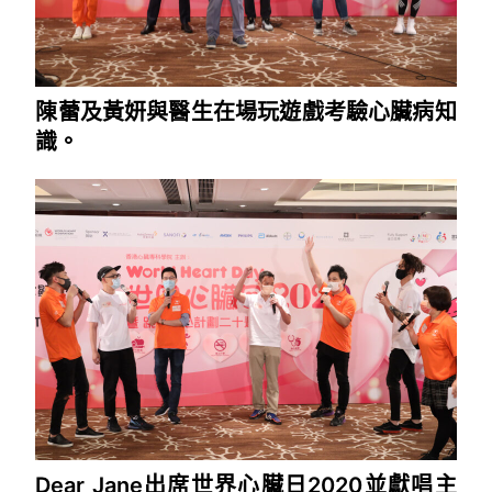
陳蕾及黃妍與醫生在場玩遊戲考驗心臟病知
識。
Dear Jane出席世界心臟日2020並獻唱主