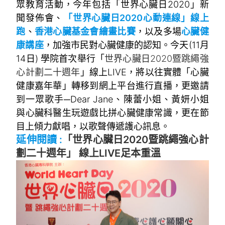
眾教育活動，今年包括「世界心臟日2020」新
聞發佈會、
「世界心臟日2020心動連線」線上
跑
、
香港心臟基金會繪畫比賽
，以及多場
心臟健
康講座
，加強市民對心臟健康的認知。今天(11月
14日) 學院首次舉行「
世界心臟日2020暨跳繩強
心計劃二十週年
」線上LIVE，將以往實體「心臟
健康嘉年華」轉移到網上平台進行直播，更邀請
到一眾歌手─Dear Jane、陳蕾小姐、黃妍小姐
與心臟科醫生玩遊戲比拼心臟健康常識，更在節
目上傾力獻唱，以歌聲傳遞護心訊息。
延伸閱讀 :
「世界心臟日2020暨跳繩強心計
劃二十週年」 線上LIVE足本重溫