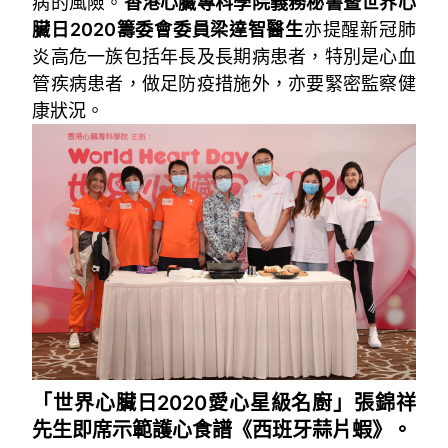
病的風險。
香港心臟專科學院義務秘書暨世界心
臟日2020籌委會委員梁達智醫生
亦提醒新冠肺
炎高危一族包括年長及長期病患者，特別是心血
管疾病患者，做足防疫措施外，亦要緊密監察健
康狀況。
「世界心臟日2020愛心星級名廚」張錦祥
先生即席示範護心食譜《西班牙蒜片蝦》。