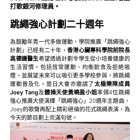
打歌銀河修理員。
跳繩強心計劃二十週年
為鼓勵年青一代多做運動，學院推廣「跳繩強心
計劃」已經有二十年，
香港心臟專科學院前院長
高德謙醫生
希望透過計劃令學生從小培養健康的
生活習慣，包括恆常運動、均衡飲食及拒絶吸
煙，並展望未來可以吸引更多學校參與，將跳繩
運動普及化。是日大會亦邀請了
太極樂隊成員
Joey Tang
及
體操天使黃曉盈小姐
率領4位跳繩
強心推廣大使演繹「跳繩強心」20週年主題曲，
Joey的歌聲再配上精彩絕倫的花式跳繩表演，為
今天的節目劃上完滿句號。