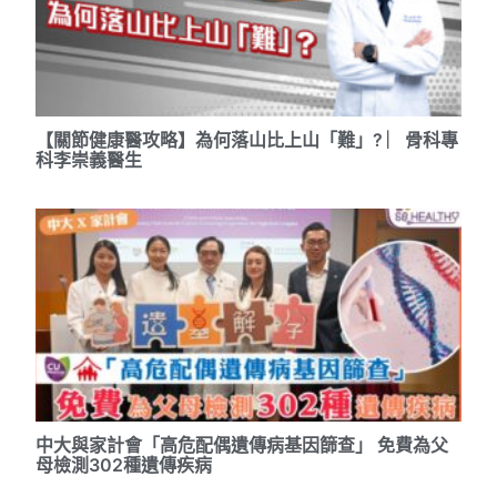
【關節健康醫攻略】為何落山比上山「難」? ︳骨科專
科李崇義醫生
中大與家計會「高危配偶遺傳病基因篩查」 免費為父
母檢測302種遺傳疾病