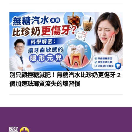
別只顧控糖減肥！無糖汽水比珍奶更傷牙 2
個加速琺瑯質流失的壞習慣