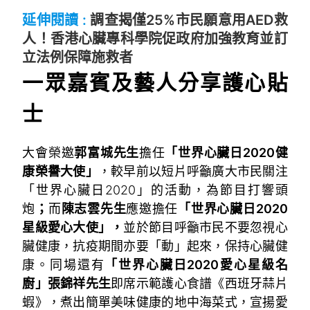
延伸閱讀 :
調查揭僅25%市民願意用AED救
人！香港心臟專科學院促政府加強教育並訂
立法例保障施救者
一眾嘉賓及藝人分享護心貼
士
大會榮邀
郭富城先生
擔任
「世界心臟日2020健
康榮譽大使」
，較早前以短片呼籲廣大市民關注
「世界心臟日2020」的活動，為節目打響頭
炮
；
而
陳志雲先生
應邀擔任
「世界心臟日2020
星級愛心大使」，
並於節目呼籲市民不要忽視心
臟健康，抗疫期間亦要「動」起來，保持心臟健
康。同場還有
「世界心臟日2020愛心星級名
廚」張錦祥先生
即席示範護心食譜《西班牙蒜片
蝦》，煮出簡單美味健康的地中海菜式，宣揚愛