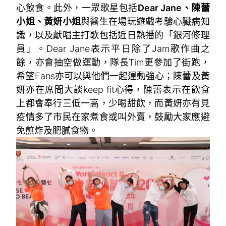
心飲食。此外，一眾歌星包括
Dear Jane、陳蕾
小姐、黃妍小姐
與醫生在場玩遊戲考驗心臟病知
識，以及獻唱主打歌包括近日熱播的「銀河修理
員」。Dear Jane表示平日除了Jam歌作曲之
餘，亦會抽空做運動，隊長Tim更參加了街跑，
希望Fans亦可以與他們一起運動強心；陳蕾及黃
妍亦在席間大談keep fit心得，陳蕾表示在飲食
上都會奉行三低一高，少喝甜飲，而黃妍亦有見
疫情多了市民在家煮食或叫外賣，鼓勵大家應避
免煎炸及肥膩食物。