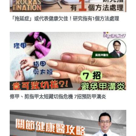
「拖延症」或代表健康欠佳！研究指有1個方法處理
修甲、剪指甲太短藏切指危機 7招預防甲溝炎