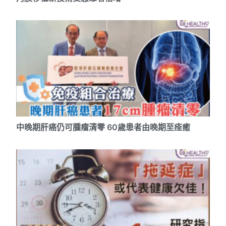
中晚期肝癌仍可腫瘤清零 60歲患者由晚期至痊癒