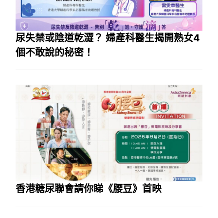
尿失禁或陰道乾澀？ 婦產科醫生揭開熟女4
個不敢說的秘密！
香港糖尿聯會請你睇《腰豆》首映