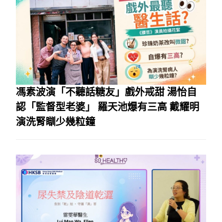
馮素波演「不聽話糖友」戲外戒甜 湯怡自
認「監督型老婆」 羅天池爆有三高 戴耀明
演洗腎瞓少幾粒鐘