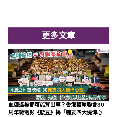
更多文章
血糖達標都可能腎出事？香港糖尿聯會30
周年微電影《腰豆》揭「糖友四大僥倖心