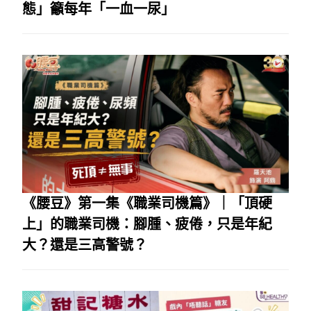
態」籲每年「一血一尿」
《腰豆》第一集《職業司機篇》｜「頂硬
上」的職業司機：腳腫、疲倦，只是年紀
大？還是三高警號？