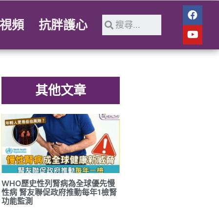
視頻
抗胖護心
其他文章
WHO歷史性列腎病為全球優先慢
性病 腎友聯促政府推動每年1檢腎
功能監測