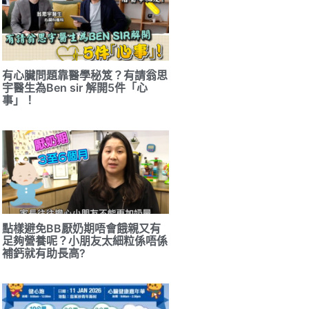
有心臟問題靠醫學秘笈？有請翁思
宇醫生為Ben sir 解開5件「心
事」！
點樣避免BB厭奶期唔會餓親又有
足夠營養呢？小朋友太細粒係唔係
補鈣就有助長高?