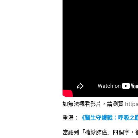
如無法觀看影片，請瀏覽
http
重溫：
《醫生守護戰：呼吸之巔
當聽到「確診肺癌」四個字，