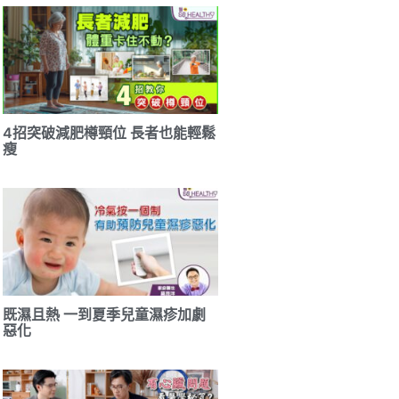
4招突破減肥樽頸位 長者也能輕鬆
瘦
既濕且熱 一到夏季兒童濕疹加劇
惡化