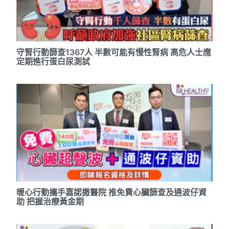
守腎行動篩查1367人 半數可能有慢性腎病 高危人士應
定期進行蛋白尿測試
暖心行動攜手嘉諾撒醫院 推免費心臟篩查及通波仔資
助 把握治療黃金期