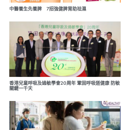
中醫養生先養脾 7招強健脾胃助祛濕
香港兒童呼吸及過敏學會20周年 鞏固呼吸道健康 防敏
關鍵一千天