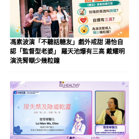
馮素波演「不聽話糖友」戲外戒甜 湯怡自
認「監督型老婆」 羅天池爆有三高 戴耀明
演洗腎瞓少幾粒鐘