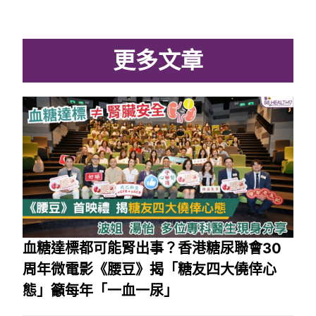
更多文章
血糖達標都可能腎出事？香港糖尿聯會30
周年微電影《腰豆》揭「糖友四大僥倖心
態」籲每年「一血一尿」