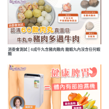
消委會測試 | 6成牛丸含豬肉雞肉 龍蝦丸內沒含任何蝦
類