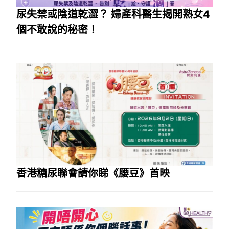
尿失禁或陰道乾澀？ 婦產科醫生揭開熟女4
個不敢說的秘密！
香港糖尿聯會請你睇《腰豆》首映