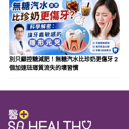
別只顧控糖減肥！無糖汽水比珍奶更傷牙 2
個加速琺瑯質流失的壞習慣