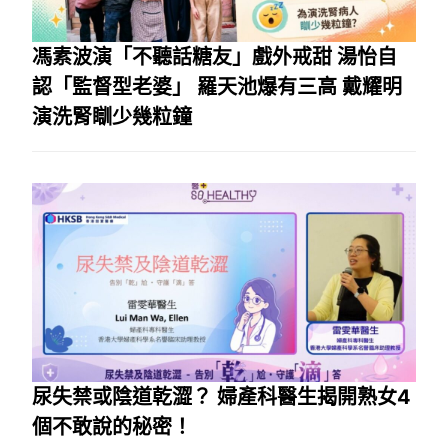
馮素波演「不聽話糖友」戲外戒甜 湯怡自
認「監督型老婆」 羅天池爆有三高 戴耀明
演洗腎瞓少幾粒鐘
尿失禁或陰道乾澀？ 婦產科醫生揭開熟女4
個不敢說的秘密！