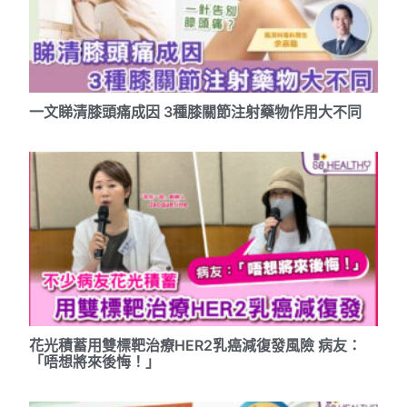
一文睇清膝頭痛成因 3種膝關節注射藥物作用大不同
花光積蓄用雙標靶治療HER2乳癌減復發風險 病友：
「唔想將來後悔！」