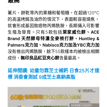
最高
薯片、餅乾等內的果糖和葡萄糖，在超過120°C
的高溫烤焗及油炸的情況下，表面較容易燒焦，
就會形成基因致癌物丙烯酰胺，長期攝入可影響
生殖及發育。只有5款包括
萊家威化餅、ACE
Brand 天然酵母特濃全麥梳打餅、Huntley &
Palmers克力加、Nabisco克力加及YBC克力加
沒有檢出丙烯酰胺，餘下55款樣本均被檢出相關
成份，
無印良品紅豆夾心餅
含量最高。
~
延伸閱讀:
幼童勿靠芝士補鈣 日食25片才達
標 消委會測試 9成芝士高鈉高脂
~