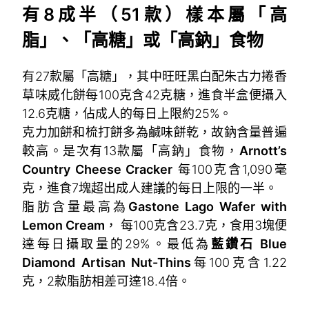
有8成半（51款）樣本屬「高
脂」、「高糖」或「高鈉」食物
有27款屬「高糖」，其中旺旺黑白配朱古力捲香
草味威化餅每100克含42克糖，進食半盒便攝入
12.6克糖，佔成人的每日上限約25%。
克力加餅和梳打餅多為鹹味餅乾，故鈉含量普遍
較高。是次有13款屬「高鈉」食物，
Arnott’s
Country Cheese Cracker
每100克含1,090毫
克，進食7塊超出成人建議的每日上限的一半。
脂肪含量最高為
Gastone Lago Wafer with
Lemon Cream
， 每100克含23.7克，食用3塊便
達每日攝取量的29%。最低為
藍鑽石 Blue
Diamond Artisan Nut-Thins
每100克含1.22
克，2款脂肪相差可達18.4倍。
~