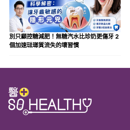
別只顧控糖減肥！無糖汽水比珍奶更傷牙 2
個加速琺瑯質流失的壞習慣