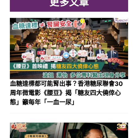
更多文章
血糖達標都可能腎出事？香港糖尿聯會30
周年微電影《腰豆》揭「糖友四大僥倖心
態」籲每年「一血一尿」