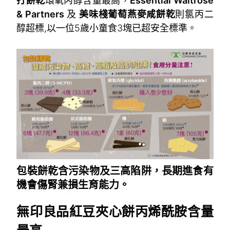
打餅乾
環氧丙醇含量最高，
Essential Waitrose
& Partners
及
美味棧葡萄燕麥咸餅乾
則氯丙二
醇超標,以一位5歲小童食3塊已超安全標準。
~
包裝餅乾含污染物及三高陷阱，長期進食有
機會傷腎兼損生育能力。
無印良品紅豆夾心餅丙烯酰胺含量