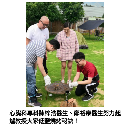
心臟科專科陳梓浩醫生、鄭裕康醫生努力起
爐教授大家低鹽燒烤秘訣！