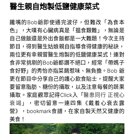
醫生親自炮製低鹽健康菜式
饞嘴的Bob爺即使通完波仔，但難改「為食本
色」，大嘆有心臟病真是「揾食艱難」，無論是
自己做飯還是外出食飯都是一大難題！今次主持
節目，得到醫生姑娘親自指導食得健康的秘訣，
兩位更有幸親嘗醫生炮製的低鹽健康菜式！連對
食非常挑剔的Bob爺都讚不絕口，經常「帶媽子
食好野」的秀怡亦指菜餚惹味、無負擔。Bob 爺
更在節目中分享自己的護心飲食貼士，提醒大家
要留意脂肪、糖份的攝取，以及注意每餐的蔬果
攝取。家庭觀眾記得Click入「
醫患同行 正視心
衰竭
」，密切留意一連四集《戴着心衰去露
營》，bookmark食譜，在家自製天然又健康的
美食！