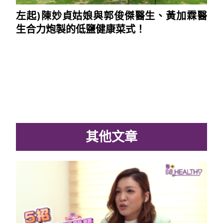
左起)陳妙貞姑娘與郭俊傑醫生、黃加霖醫
生合力炮製的低鹽健康菜式！
其他文章