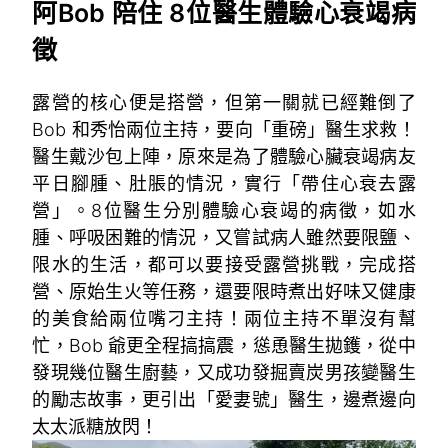
阿Bob 陪住 8位醫生體驗心衰竭病
徵
露營的核心便是搭營，但第一關就已經難倒了
Bob 和秀怡兩位主持，要向「重磅」醫生求救！
醫生戴沙包上陣，原來是為了體驗心臟衰竭病友
平日腳腫、肚脹的情況，實行「帶住心衰去露
營」。8位醫生分別體驗心衰竭的病徵，如水
腫、呼吸困難的情況，又嘗試病人雖然要限鹽、
限水的生活，都可以要接受露營挑戰，完成搭
營、原始生火等任務，還要限時煮出好味又健康
的美食給兩位嘴刁主持！兩位主持不單沒有幫
忙，Bob 爺更全程搞搞震，慫恿醫生拋鑊，從中
發現幾位醫生廚藝，又成功發掘賣炭男孩變醫生
的勵志故事，更引出「愛妻號」醫生，邊煮邊向
太太派糖放閃！