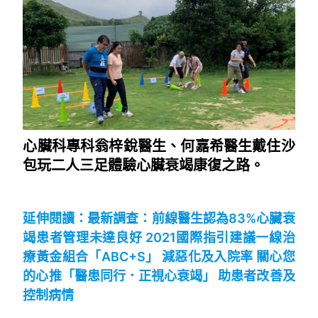
心臟科專科翁梓銳醫生、何嘉希醫生戴住沙
包玩二人三足體驗心臟衰竭康復之路。
~
延伸閱讀：
最新調查：前線醫生認為83%心臟衰
竭患者管理未達良好 2021國際指引建議一線治
療黃金組合「ABC+S」 減惡化及入院率 關心您
的心推「醫患同行．正視心衰竭」 助患者改善及
控制病情
~