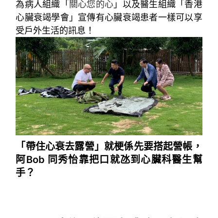
為病人組織「
關心您的心
」以及醫生組織「香港
心臟衰竭學會」宣傳有心臟衰竭患者一樣可以享
受戶外生活的訊息！
「帶住心衰去露營」就梗係先要搭起營帳，
阿Bob 同秀怡靠把口就氹到心臟科醫生幫
手？
~「帶住心衰去露營」就梗係先要搭起營帳，阿
Bob 同秀怡靠把口就聽氹到心臟科醫生幫手？