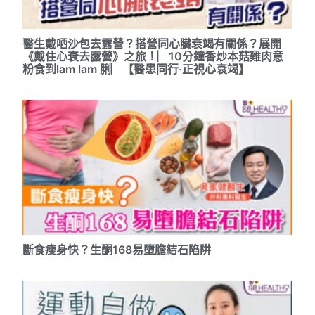
醫生戴哂沙包去露營？搭營同心臟衰竭有關係？展開
《戴住心衰去露營》之旅！︳10分鐘香炒本菇雞肉意
粉食到lam lam 脷︳【醫患同行‧正視心衰竭】
斷食瘦身快？生酮168易墮膽結石陷阱