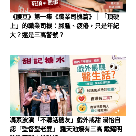
《腰豆》第一集《職業司機篇》｜「頂硬
上」的職業司機：腳腫、疲倦，只是年紀
大？還是三高警號？
馮素波演「不聽話糖友」戲外戒甜 湯怡自
認「監督型老婆」 羅天池爆有三高 戴耀明