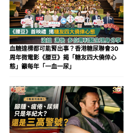
血糖達標都可能腎出事？香港糖尿聯會30
周年微電影《腰豆》揭「糖友四大僥倖心
態」籲每年「一血一尿」