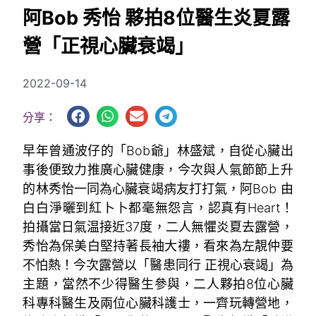
阿Bob 秀怡 夥拍8位醫生炎夏露
營「正視心臟衰竭」
2022-09-14
分享：
早年曾通波仔的「Bob爺」林盛斌，自從心臟出
事後便致力推廣心臟健康，今次與人氣節節上升
的林秀怡一同為心臟衰竭病友打打氣，阿Bob 由
白白淨曬到紅卜卜都毫無怨言，認真有Heart！
拍攝當日氣温接近37度，二人無懼炎夏去露營，
秀怡為保美白堅持著長袖大䄛，看來為左靚仲要
不怕熱！今次露營以「醫患同行 正視心衰竭」為
主題，當然不少得醫生參與，二人夥拍8位心臟
科專科醫生及兩位心臟科護士，一齊玩轉營地，