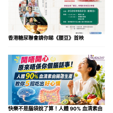
香港糖尿聯會請你睇《腰豆》首映
快樂不是腦袋說了算！人體 90% 血清素由