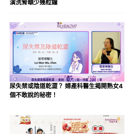
演洗腎瞓少幾粒鐘
尿失禁或陰道乾澀？ 婦產科醫生揭開熟女4
個不敢說的秘密！