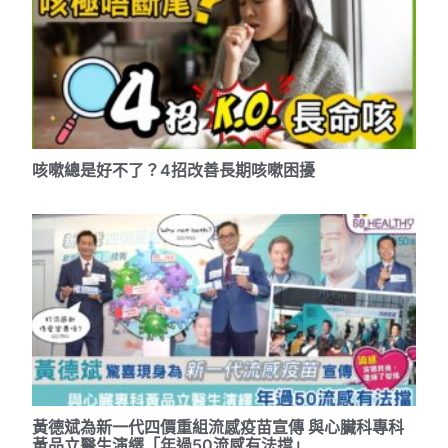
咳嗽總是好不了？4招改善長期咳嗽困擾
黃德斌為新一代四價重組流感疫苗宣傳 與心臟科專科
黃品立醫生演繹「年過50流感有法擋」