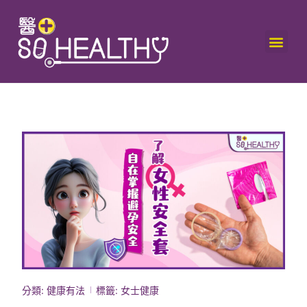
分類:
健康有法
標籤:
女士健康