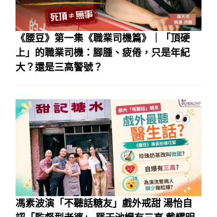
《腰豆》第一集《職業司機篇》｜「頂硬
上」的職業司機：腳腫、疲倦，只是年紀
大？還是三高警號？
馮素波演「不聽話糖友」戲外戒甜 湯怡自