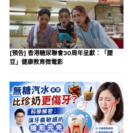
[預告] 香港糖尿聯會30周年呈獻：「腰
豆」健康教育微電影