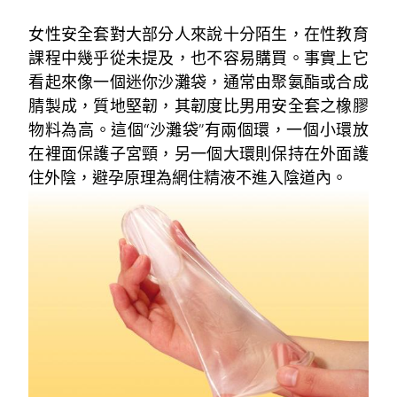
女性安全套對大部分人來說十分陌生，在性教育
課程中幾乎從未提及，也不容易購買。事實上它
看起來像一個迷你沙灘袋，通常由聚氨酯或合成
腈製成，質地堅韌，其韌度比男用安全套之橡膠
物料為高。這個“沙灘袋”有兩個環，一個小環放
在裡面保護子宮頸，另一個大環則保持在外面護
住外陰，避孕原理為網住精液不進入陰道內。