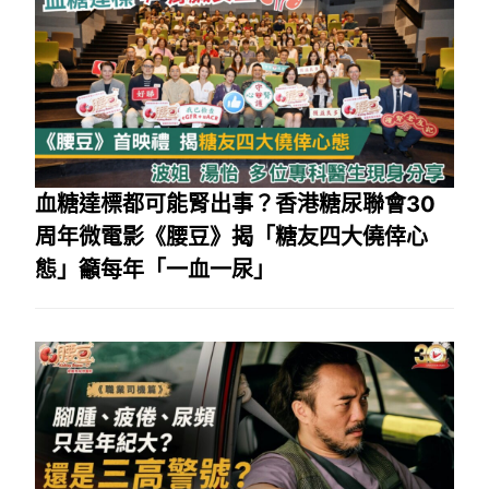
血糖達標都可能腎出事？香港糖尿聯會30
周年微電影《腰豆》揭「糖友四大僥倖心
態」籲每年「一血一尿」