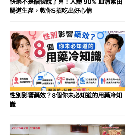
快樂不是腦袋說了算！人體 90% 血清素由
腸道生產，教你5招吃出好心情
性別影響藥效？8個你未必知道的用藥冷知
識