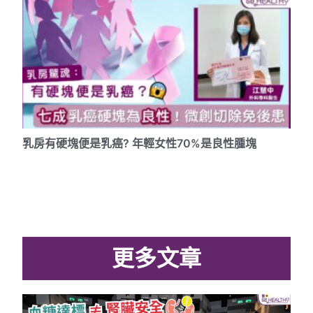
乳房有硬塊便是乳癌? 年輕女性70%是良性腫塊
更多文章