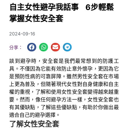
自主女性避孕我話事 6步輕鬆
掌握女性安全套
2024-09-16
分享：
談到避孕時，安全套是我們最常想到的防護工
具。不僅因為它能有效防止意外懷孕，更因為它
是預防性病的可靠屏障。雖然男性安全套在市場
上更為普及，但隨著現代女性對自身健康和自主
權的重視，了解和使用女性安全套變得越來越重
要。然而，像任何避孕方法一樣，女性安全套也
有其優缺點，了解這些優缺點，有助於你做出最
適合自己的避孕選擇。
了解女性安全套