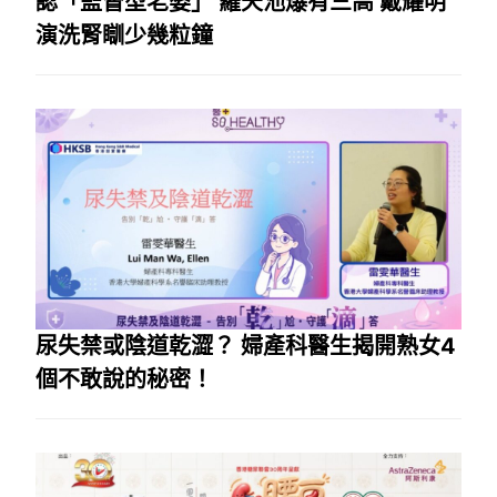
認「監督型老婆」 羅天池爆有三高 戴耀明
演洗腎瞓少幾粒鐘
尿失禁或陰道乾澀？ 婦產科醫生揭開熟女4
個不敢說的秘密！