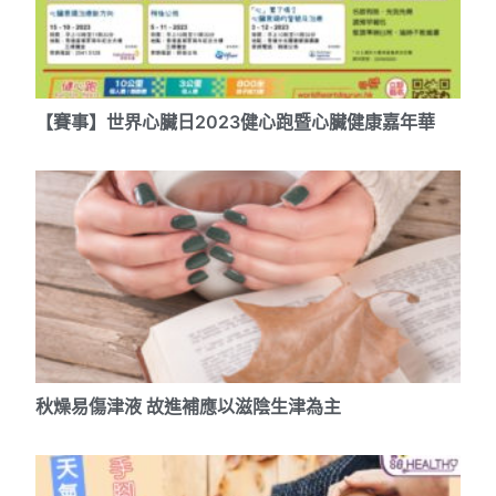
【賽事】世界心臟日2023健心跑暨心臟健康嘉年華
秋燥易傷津液 故進補應以滋陰生津為主