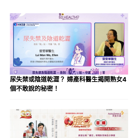
尿失禁或陰道乾澀？ 婦產科醫生揭開熟女4
個不敢說的秘密！