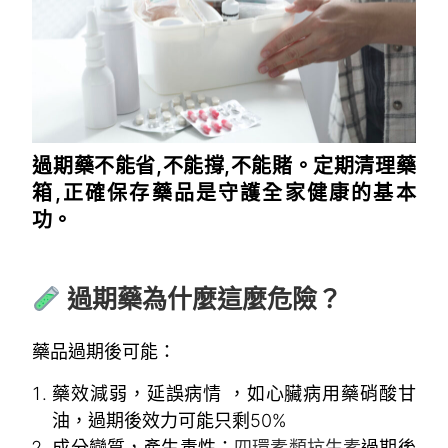
過期藥不能省,不能撐,不能賭。定期清理藥
箱,正確保存藥品是守護全家健康的基本
功。
~
過期藥為什麼這麼危險？
藥品過期後可能：
藥效減弱，延誤病情 ，如心臟病用藥硝酸甘
油，過期後效力可能只剩50%
成分變質，產生毒性：
四環素類抗生素
過期後