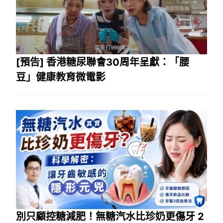
[預告] 香港糖尿聯會30周年呈獻：「腰
豆」健康教育微電影
別只顧控糖減肥！無糖汽水比珍奶更傷牙 2