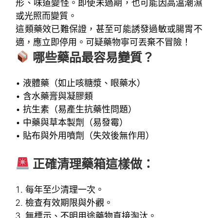
形、味道變怪。即使未過期，也可能因高溫潮濕
或光照而變質。
這類藥效已難保證，甚至可能誘發過敏或腸胃不
適，應立即停用。可疑藥物寧可丟棄不冒險！
哪些藥品最容易變質？
• 液體藥（如止咳糖漿、眼藥水）
• 含水藥膏與凝膠類
• 抗生素（易產生抗藥性問題）
• 中藥與草本製劑（易發霉）
• 貼布與外用噴劑（失效後無作用）
正確清理藥箱這樣做：
每年至少清理一次。
檢查有效期限與外觀。
無標示、不明用途藥物直接淘汰。