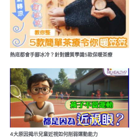
熱底都會手腳冰冷？針對體質學識5款保暖茶療
4大原因揭示兒童近視如何削弱運動能力