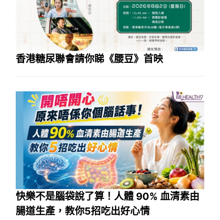
香港糖尿聯會請你睇《腰豆》首映
快樂不是腦袋說了算！人體 90% 血清素由
腸道生產，教你5招吃出好心情