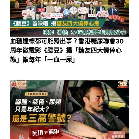
血糖達標都可能腎出事？香港糖尿聯會30
周年微電影《腰豆》揭「糖友四大僥倖心
態」籲每年「一血一尿」