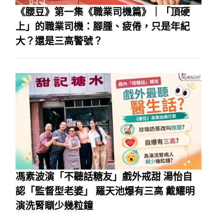
《腰豆》第一集《職業司機篇》｜「頂硬
上」的職業司機：腳腫、疲倦，只是年紀
大？還是三高警號？
馮素波演「不聽話糖友」戲外戒甜 湯怡自
認「監督型老婆」 羅天池爆有三高 戴耀明
演洗腎瞓少幾粒鐘