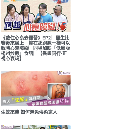
《戴住心衰去露營》EP2︳醫生比
賽後來居上 輸在起跑線一樣可以
戰勝心衰障礙︳同場加映「低鹽版
楊州炒飯」食譜︳【醫患同行‧正
視心衰竭】
生蛇來襲 如何避免傳染家人