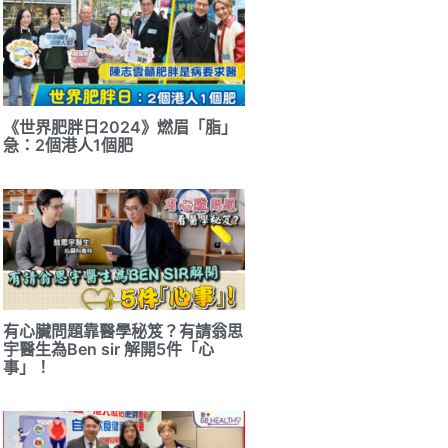
《世界肥胖日2024》燃眉「脂」
急：2個港人1個肥
有心臟問題靠醫學秘笈？有請翁思
宇醫生為Ben sir 解開5件「心
事」！