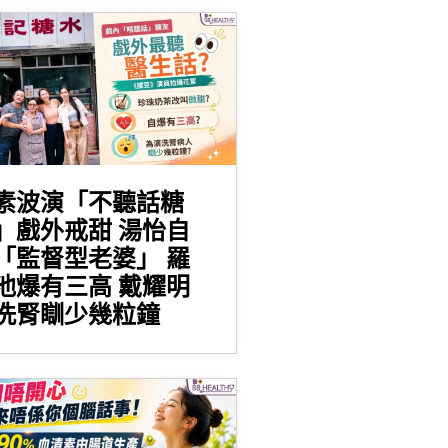
素波演「不聽話糖
」戲外戒甜 湯怡自
「監督型老婆」 羅
池爆有三高 戴耀明
洗腎瞓少幾粒鐘