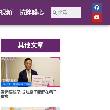
視頻
抗胖護心
其他文章
雪卵要趁早 成功產子關鍵在精子
質素