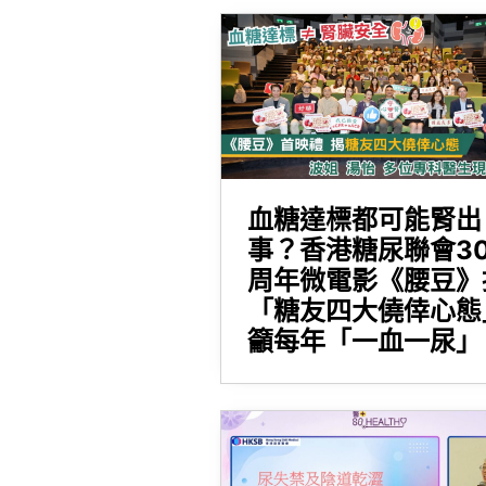
血糖達標都可能腎出
事？香港糖尿聯會3
周年微電影《腰豆》
「糖友四大僥倖心態
籲每年「一血一尿」