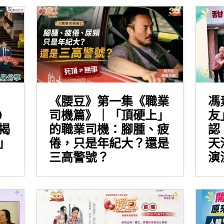
《腰豆》第一集《職業
馮
0
司機篇》｜「頂硬上」
友
揭
的職業司機：腳腫、疲
認
」
倦，只是年紀大？還是
天
三高警號？
演