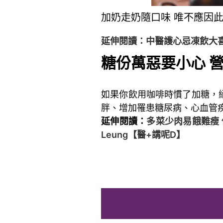
加奶走奶隨口味 唯不應因
延伸閱讀：中醫護心忌凍飲大喜
糖份萬惡要小心 
如果你飲用咖啡時慣了加糖，
胖、增加罹患糖尿病、心血管
延伸閱讀：
多菜少肉易餓難瘦 低醣
Leung【醫+講呢D】