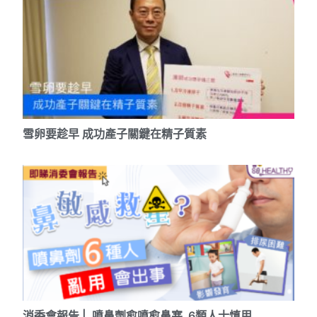
雪卵要趁早 成功產子關鍵在精子質素
消委會報告 | 噴鼻劑愈噴愈鼻塞 6類人士慎用