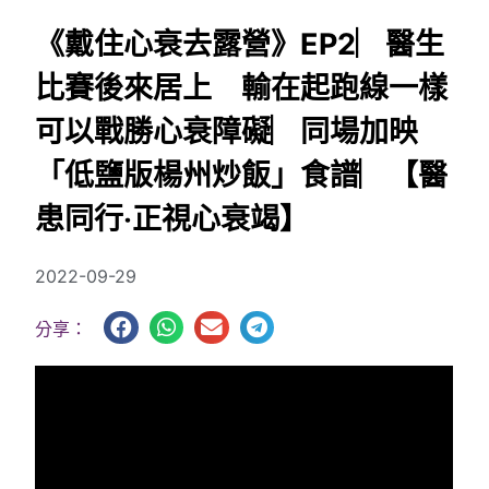
《戴住心衰去露營》EP2︳醫生
比賽後來居上 輸在起跑線一樣
可以戰勝心衰障礙︳同場加映
「低鹽版楊州炒飯」食譜︳【醫
患同行‧正視心衰竭】
2022-09-29
分享：