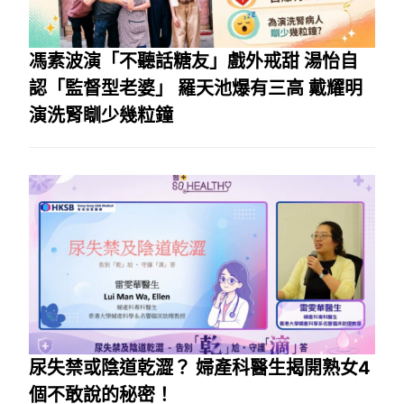
馮素波演「不聽話糖友」戲外戒甜 湯怡自
認「監督型老婆」 羅天池爆有三高 戴耀明
演洗腎瞓少幾粒鐘
尿失禁或陰道乾澀？ 婦產科醫生揭開熟女4
個不敢說的秘密！