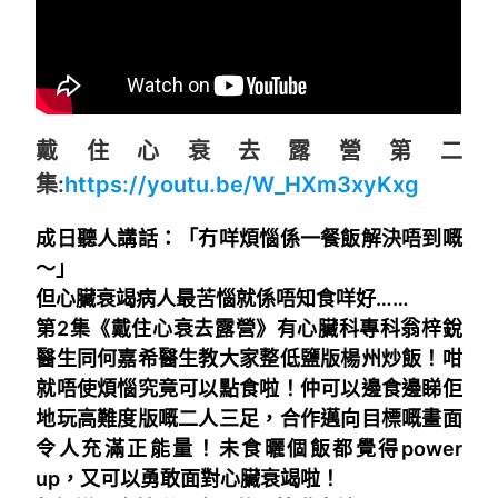
戴住心衰去露營第二
集:
https://youtu.be/W_HXm3xyKxg
成日聽人講話：「冇咩煩惱係一餐飯解決唔到嘅
～」
但心臟衰竭病人最苦惱就係唔知食咩好……
第2集《戴住心衰去露營》有心臟科專科翁梓銳
醫生同何嘉希醫生教大家整低鹽版楊州炒飯！咁
就唔使煩惱究竟可以點食啦！仲可以邊食邊睇佢
地玩高難度版嘅二人三足，合作邁向目標嘅畫面
令人充滿正能量！未食曬個飯都覺得power
up，又可以勇敢面對心臟衰竭啦！