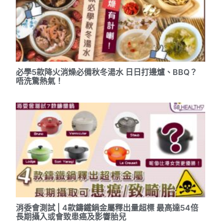
必學5款降火消燥必備秋冬湯水 日日打邊爐、BBQ？
唔洗驚熱氣！
消委會測試 | 4款鑄鐵鍋金屬釋出量超標 最高達54倍
長期攝入或會致患癌及影響胎兒