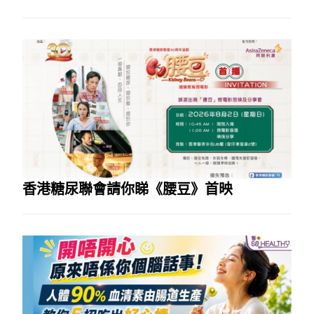
香港糖尿聯會請你睇《腰豆》首映