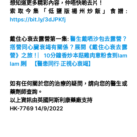
想知道更多精彩內容，仲唔快啲去片！
索取今集「低鹽版楊州炒飯」食譜:
https://bit.ly/3dJPKfj
戴住心衰去露營第一集:
醫生戴哂沙包去露營？
搭營同心臟衰竭有關係？展開《戴住心衰去露
營》之旅！︳10分鐘香炒本菇雞肉意粉食到lam
lam 脷︳【醫患同行‧正視心衰竭】
如有任何關於您的治療的疑問，請向您的醫生或
藥劑師查詢。
以上資訊由英國阿斯利康藥廠支持
HK-7769 14/9/2022