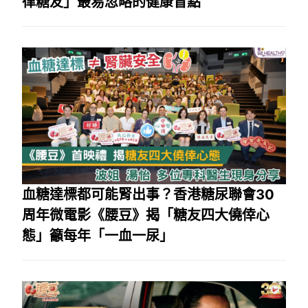
律糖友」最易忽略的健康盲點
血糖達標都可能腎出事？香港糖尿聯會30
周年微電影《腰豆》揭「糖友四大僥倖心
態」籲每年「一血一尿」