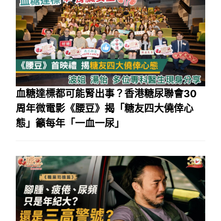
血糖達標都可能腎出事？香港糖尿聯會30
周年微電影《腰豆》揭「糖友四大僥倖心
態」籲每年「一血一尿」