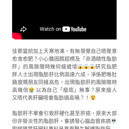
佳節當前加上天寒地凍，有無發覺自己唔覺意
愈食愈肥？小心膽固醇超標及「非酒精性脂肪
肝」的風險隨時幾何級遞增
研究指肥
胖人士出現脂肪肝比例高達六成，淨係肥喺肚
腩度嘅朋友同樣高危，出現脂肪肝的風險隨時
高幾倍
以為自己「瘦底」無事？原來瘦人
又唔代表肝臟唔會脂肪過高喎？！
脂肪肝不單會引致肝硬化甚至肝癌，原來大部
份非發炎性的脂肪肝，會誘發心腦血管疾病
即睇腸胃肝臟科專科吳嘉恩醫生解構脂肪肝