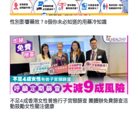
性別影響藥效？8個你未必知道的用藥冷知識
不足4成香港女性曾進行子宮頸篩查 團體辦免費篩查活
動鼓勵女性關注健康