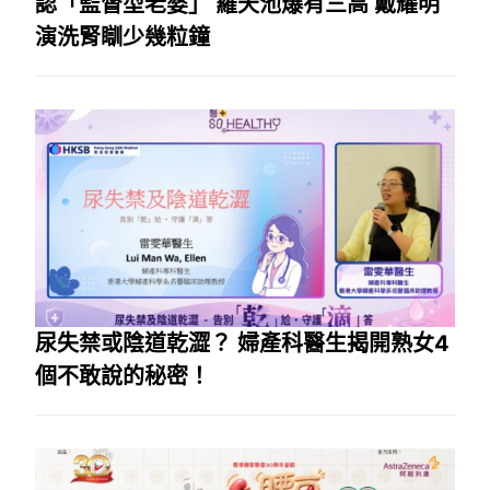
認「監督型老婆」 羅天池爆有三高 戴耀明
演洗腎瞓少幾粒鐘
尿失禁或陰道乾澀？ 婦產科醫生揭開熟女4
個不敢說的秘密！