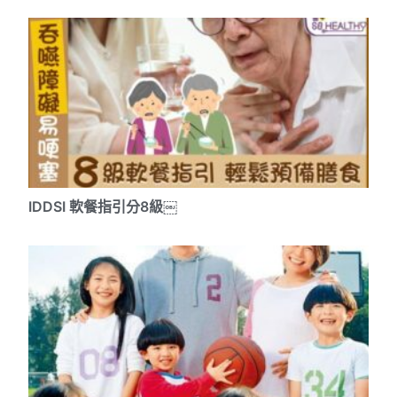
IDDSI 軟餐指引分8級￼