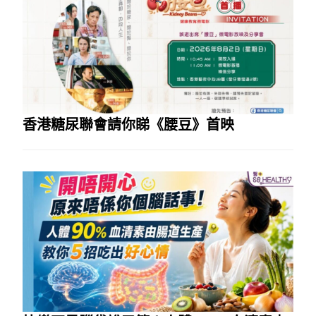
香港糖尿聯會請你睇《腰豆》首映