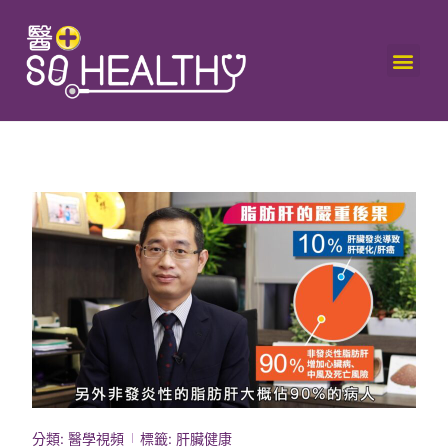
分類:
醫學視頻
標籤:
肝臟健康