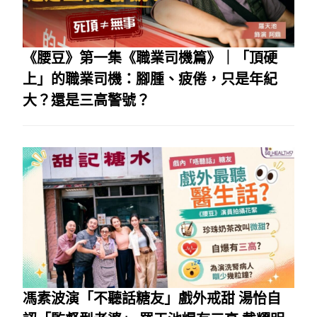
《腰豆》第一集《職業司機篇》｜「頂硬
上」的職業司機：腳腫、疲倦，只是年紀
大？還是三高警號？
馮素波演「不聽話糖友」戲外戒甜 湯怡自