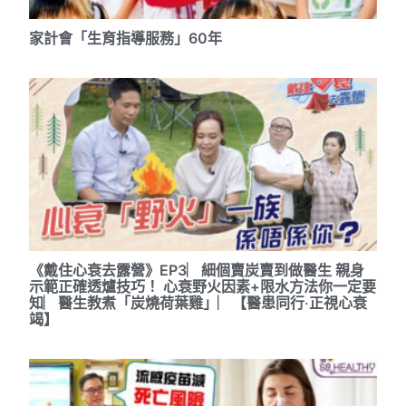
家計會「生育指導服務」60年
《戴住心衰去露營》EP3︳細個賣炭賣到做醫生 親身
示範正確透爐技巧！ 心衰野火因素+限水方法你一定要
知︳醫生教煮「炭燒荷葉雞」︳【醫患同行‧正視心衰
竭】