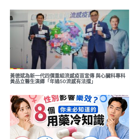
黃德斌為新一代四價重組流感疫苗宣傳 與心臟科專科
黃品立醫生演繹「年過50流感有法擋」