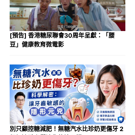
[預告] 香港糖尿聯會30周年呈獻：「腰
豆」健康教育微電影
別只顧控糖減肥！無糖汽水比珍奶更傷牙 2