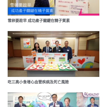
雪卵要趁早 成功產子關鍵在精子質素
吃三高小食增心血管疾病及死亡風險