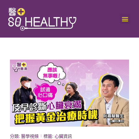
分類:
醫學視頻
標籤:
心臟資訊