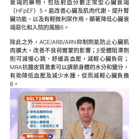
衰竭的藥物，包括射血分數正常型心臟衰竭
（HFpEF）
5
，能改善心臟及肌肉代謝、提升腎
臟功能、以及有輕微利尿作用，顯著降低心臟衰
竭惡化和入院的風險
6
。
除此之外，ACE/ARB/ARN抑制劑能防止心臟肌
肉擴大，改善不良荷爾蒙的影響；β受體阻滯劑
則可減慢心跳、舒緩高血壓，減輕心臟負荷；
MRA抗鹽皮質激素可以調節身體的水分和鹽分，
有助降低血壓及減少水腫，從而減輕心臟負擔
6
。