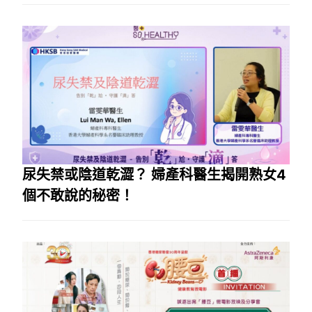
尿失禁或陰道乾澀？ 婦產科醫生揭開熟女4
個不敢說的秘密！