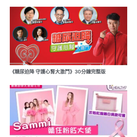
《糖尿迫降 守護心腎大激鬥》30分鐘完整版