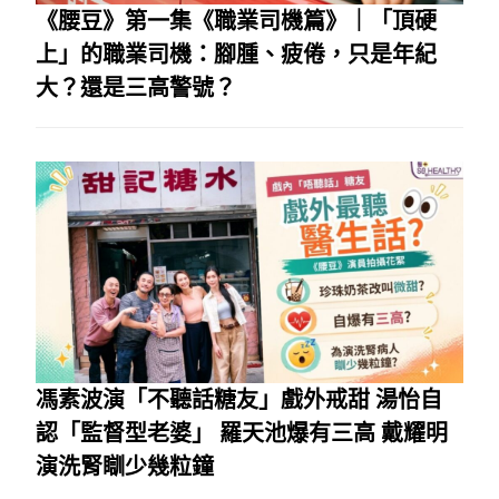
《腰豆》第一集《職業司機篇》｜「頂硬
上」的職業司機：腳腫、疲倦，只是年紀
大？還是三高警號？
馮素波演「不聽話糖友」戲外戒甜 湯怡自
認「監督型老婆」 羅天池爆有三高 戴耀明
演洗腎瞓少幾粒鐘