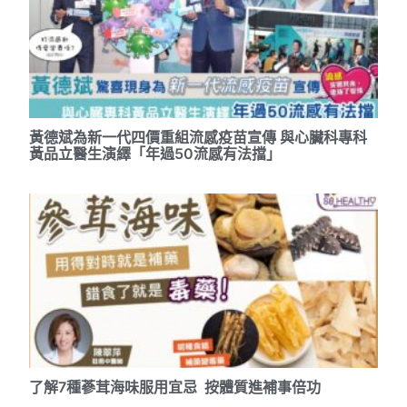
黃德斌為新一代四價重組流感疫苗宣傳 與心臟科專科
黃品立醫生演繹「年過50流感有法擋」
了解7種蔘茸海味服用宜忌 按體質進補事倍功