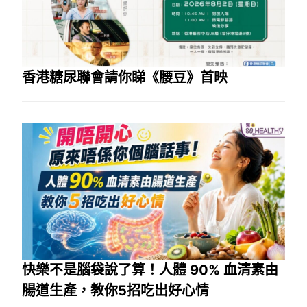
香港糖尿聯會請你睇《腰豆》首映
快樂不是腦袋說了算！人體 90% 血清素由
腸道生產，教你5招吃出好心情