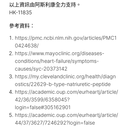
以上資訊由阿斯利康全力支持。
HK-11835
參考資料：
https://pmc.ncbi.nlm.nih.gov/articles/PMC1
0424638/
https://www.mayoclinic.org/diseases-
conditions/heart-failure/symptoms-
causes/syc-20373142
https://my.clevelandclinic.org/health/diagn
ostics/22629-b-type-natriuretic-peptide
https://academic.oup.com/eurheartj/article/
42/36/3599/6358045?
login=false#305162901
https://academic.oup.com/eurheartj/article/
44/37/3627/7246292?login=false