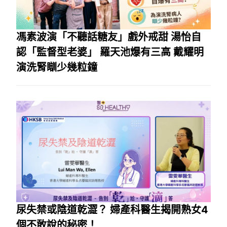
馮素波演「不聽話糖友」戲外戒甜 湯怡自
認「監督型老婆」 羅天池爆有三高 戴耀明
演洗腎瞓少幾粒鐘
尿失禁或陰道乾澀？ 婦產科醫生揭開熟女4
個不敢說的秘密！