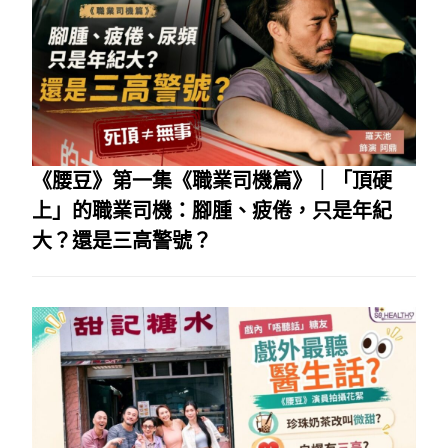
《腰豆》第一集《職業司機篇》｜「頂硬
上」的職業司機：腳腫、疲倦，只是年紀
大？還是三高警號？