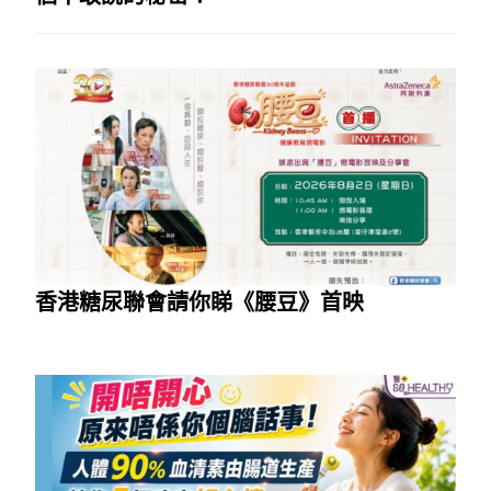
香港糖尿聯會請你睇《腰豆》首映