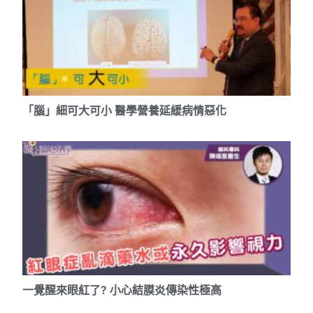
「腦」細可大可小 醫學營養延緩病情惡化
一覺醒來眼紅了? 小心結膜炎傳染性極高