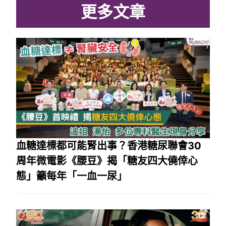
更多文章
血糖達標都可能腎出事？香港糖尿聯會30
周年微電影《腰豆》揭「糖友四大僥倖心
態」籲每年「一血一尿」