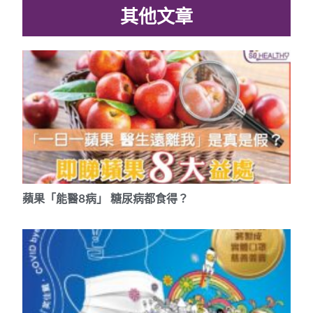
其他文章
蘋果「能醫8
病」
糖尿病都食得？