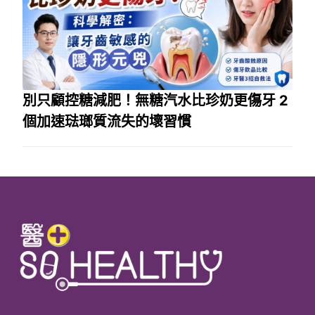
別只顧控糖減肥！無糖汽水比珍奶更傷牙 2
個加速琺瑯質流失的壞習慣