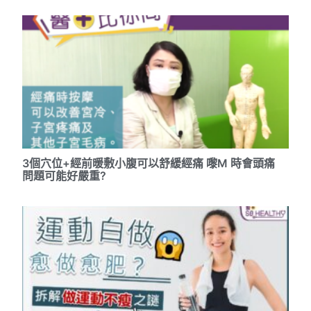
3個穴位+經前暖敷小腹可以舒緩經痛 嚟M 時會頭痛
問題可能好嚴重?