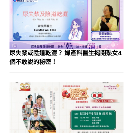
尿失禁或陰道乾澀？ 婦產科醫生揭開熟女4
個不敢說的秘密！