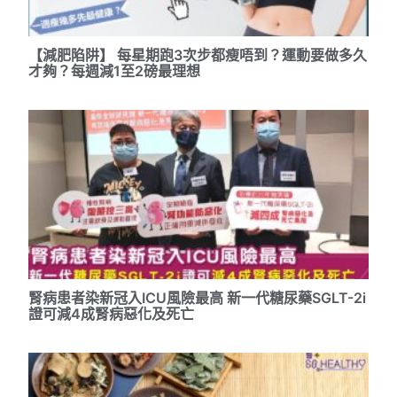
【減肥陷阱】 每星期跑3次步都瘦唔到？運動要做多久
才夠？每週減1至2磅最理想
腎病患者染新冠入ICU風險最高 新一代糖尿藥SGLT-2i
證可減4成腎病惡化及死亡