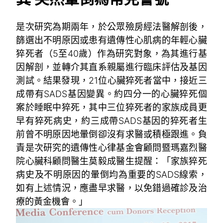
是次研究為期兩年，於公眾殮房經法醫解剖後，
篩選出不明原因或患有遺傳性心肌病的年輕心臟
猝死者（5至40歲）作為研究對象，為其進行基
因解剖，並轉介其直系親屬進行臨床評估及基因
測試。結果發現，21位心臟猝死者當中，接近三
成帶有SADS基因變異。約四分一的心臟猝死個
案於睡眠中猝死，其中三位猝死者的家族成員更
早有猝死病史，約三成帶SADS基因的猝死者生
前曾不明原因地暈倒卻沒有求醫或積極跟進。負
責是次研究的遺傳性心律基金會顧問暨瑪嘉烈醫
院心臟科顧問醫生莫毅成醫生提醒：「家族猝死
病史及不明原因的暈倒均為重要的SADS線索，
如有上述情況，應盡早求醫，以免錯過確診及治
療的黃金機會。」