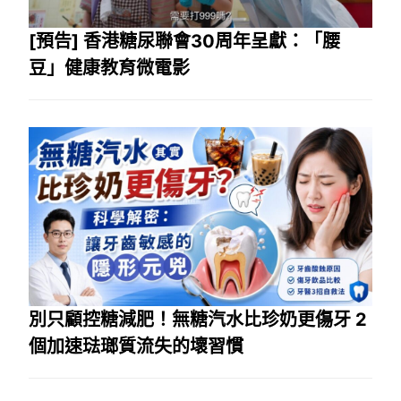
[預告] 香港糖尿聯會30周年呈獻：「腰
豆」健康教育微電影
別只顧控糖減肥！無糖汽水比珍奶更傷牙 2
個加速琺瑯質流失的壞習慣