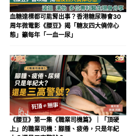
血糖達標都可能腎出事？香港糖尿聯會30
周年微電影《腰豆》揭「糖友四大僥倖心
態」籲每年「一血一尿」
《腰豆》第一集《職業司機篇》｜「頂硬
上」的職業司機：腳腫、疲倦，只是年紀