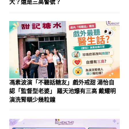
大？還是三高警號？
馮素波演「不聽話糖友」戲外戒甜 湯怡自
認「監督型老婆」 羅天池爆有三高 戴耀明
演洗腎瞓少幾粒鐘