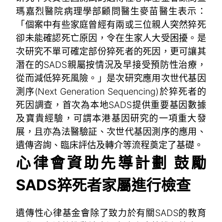
瑪嘉烈醫院病理學部顧問醫生麥苗醫生表示：
「個案中有些家庭曾經有兩或三位親人突然猝死
卻未能確認死亡原因，令在生家人大受困擾。是
次研究不單可確定部份猝死者的死因，更可讓其
潛在的SADS親屬按情況及早接受預防性治療，
從而減低猝死風險。」是次研究應用次世代基因
測序(Next Generation Sequencing)於猝死者的
死因調查，首次為本地SADS提供重要基因數據
及寶貴經驗，可謂本港基因研究的一項重大發
展，且亦為法醫驗証、次世代基因測序的應用、
遺傳咨詢、臨床評估及轉介等流程奠定了基礎。
心律會資助先導計劃 鼓勵
SADS猝死者家屬進行檢查
遺傳性心律基金會除了致力於有關SADS的教育