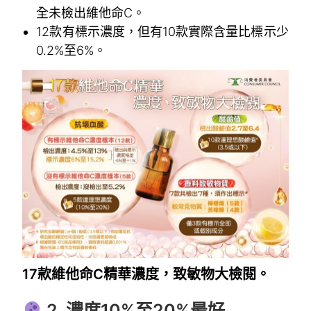
全未檢出維他命C。
12款有標示濃度，但有10款實際含量比標示少
0.2%至6%。
17款維他命C精華濃度，致敏物大檢閱。
2. 濃度10%至20%最好