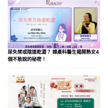
尿失禁或陰道乾澀？ 婦產科醫生揭開熟女4
個不敢說的秘密！