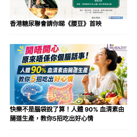
香港糖尿聯會請你睇《腰豆》首映
快樂不是腦袋說了算！人體 90% 血清素由
腸道生產，教你5招吃出好心情