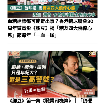
血糖達標都可能腎出事？香港糖尿聯會30
周年微電影《腰豆》揭「糖友四大僥倖心
態」籲每年「一血一尿」
《腰豆》第一集《職業司機篇》｜「頂硬