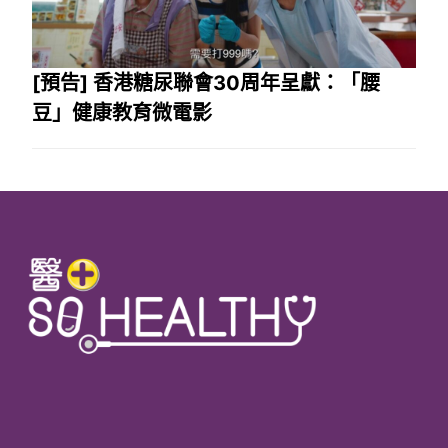
[預告] 香港糖尿聯會30周年呈獻：「腰
豆」健康教育微電影