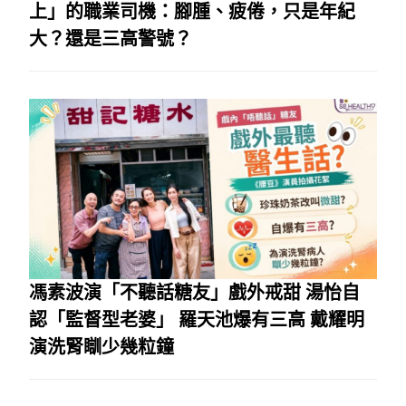
上」的職業司機：腳腫、疲倦，只是年紀
大？還是三高警號？
馮素波演「不聽話糖友」戲外戒甜 湯怡自
認「監督型老婆」 羅天池爆有三高 戴耀明
演洗腎瞓少幾粒鐘