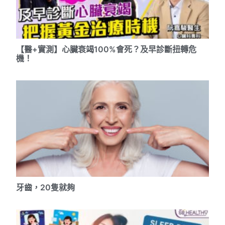
【醫+實測】心臟衰竭100%會死？及早診斷扭轉危
機！
牙齒，20隻就夠