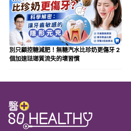
別只顧控糖減肥！無糖汽水比珍奶更傷牙 2
個加速琺瑯質流失的壞習慣