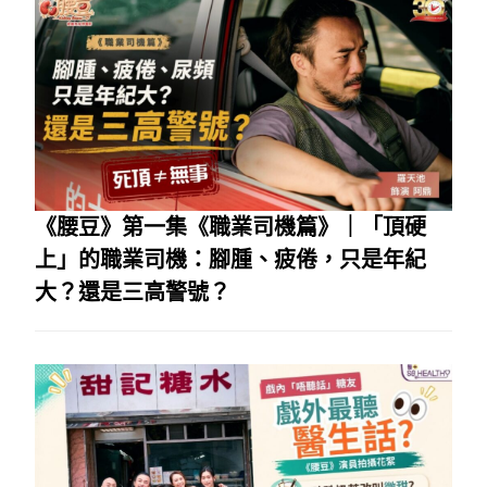
《腰豆》第一集《職業司機篇》｜「頂硬
上」的職業司機：腳腫、疲倦，只是年紀
大？還是三高警號？