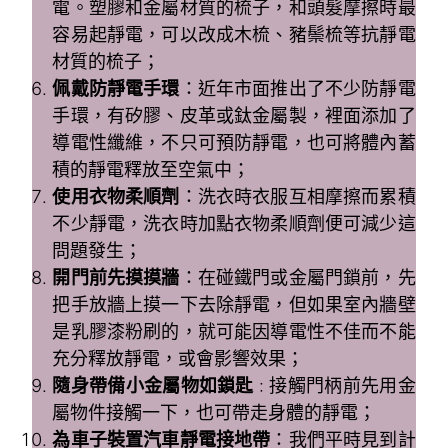
電。塑膠和金屬材質的梳子，和頭髮摩擦時最
容易起靜電，可以改成木梳、豬鬃梳等抗靜電
材質的梳子；
佩戴防靜電手環
：近年市面推出了不少防靜電
手環，有矽膠、皮革或鈦金屬製，裡面添加了
導電性纖維，不只可預防靜電，也可將體內蓄
積的靜電釋放至空氣中；
使用衣物柔順劑
：洗衣時衣服互相摩擦而累積
不少靜電，洗衣時加點衣物柔順劑便可減少這
問題發生；
開門前先摸摸牆
：在碰鐵門或金屬門鎖前，先
把手放牆上摸一下去除靜電，但如果室內牆壁
是乳膠漆粉刷的，就可能因導電性不佳而不能
充分釋放靜電，或會影響效果；
隨身帶備小金屬物如鎖匙
: 接觸門柄前先用金
屬物件接觸一下，也可帶走身體的靜電；
為車子裝置汽車靜電接地帶
：我們平時見到計