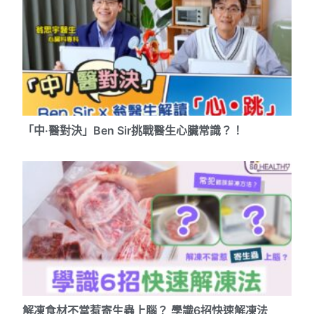
「中‧醫對決」Ben Sir挑戰醫生心臟常識？！
解凍食材不當惹寄生蟲上腦？ 學識6招快速解凍法