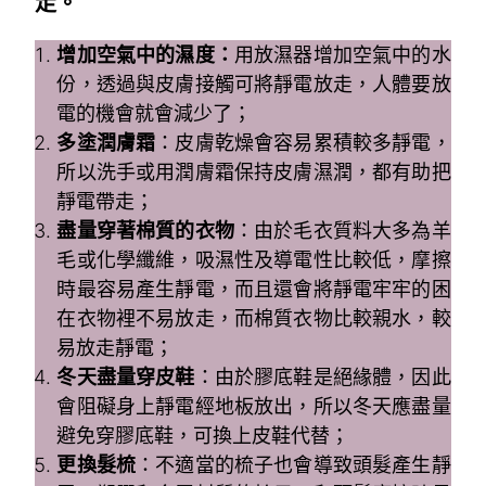
走。
增加空氣中的濕度：
用放濕器增加空氣中的水
份，透過與皮膚接觸可將靜電放走，人體要放
電的機會就會減少了；
多塗潤膚霜
：皮膚乾燥會容易累積較多靜電，
所以洗手或用潤膚霜保持皮膚濕潤，都有助把
靜電帶走；
盡量穿著棉質的衣物
：由於毛衣質料大多為羊
毛或化學纖維，吸濕性及導電性比較低，摩擦
時最容易產生靜電，而且還會將靜電牢牢的困
在衣物裡不易放走，而棉質衣物比較親水，較
易放走靜電；
冬天盡量穿皮鞋
：由於膠底鞋是絕緣體，因此
會阻礙身上靜電經地板放出，所以冬天應盡量
避免穿膠底鞋，可換上皮鞋代替；
更換髮梳
：不適當的梳子也會導致頭髮產生靜