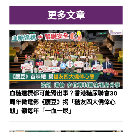
更多文章
血糖達標都可能腎出事？香港糖尿聯會30
周年微電影《腰豆》揭「糖友四大僥倖心
態」籲每年「一血一尿」