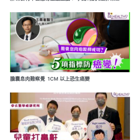
膽囊息肉難察覺 1CM 以上恐生癌變