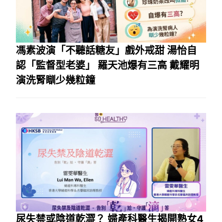
馮素波演「不聽話糖友」戲外戒甜 湯怡自
認「監督型老婆」 羅天池爆有三高 戴耀明
演洗腎瞓少幾粒鐘
尿失禁或陰道乾澀？ 婦產科醫生揭開熟女4