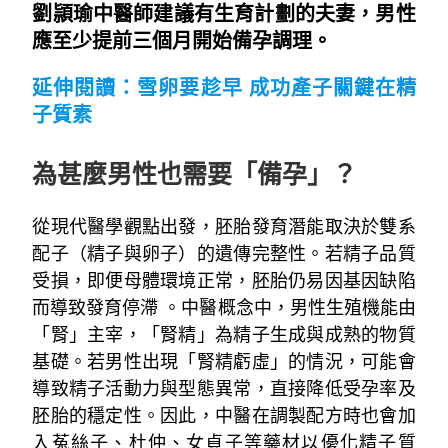
劉頴瑜中醫師建議有生育計劃的夫妻，男性
應至少提前三個月開始備孕調理。
延伸閱讀：
雪卵要趁早 成功產子關鍵在精
子質素
~
為甚麼男性也需要「備孕」？
從現代醫學觀點出發，胚胎發育潛能取決於雙系
配子（精子與卵子）的遺傳完整性。若精子品質
受損，即便母體環境正常，胚胎仍易因基因缺陷
而導致發育停滯 。中醫概念中，男性生殖機能由
「腎」主宰，「腎精」為精子生成與成熟的物質
基礎。若男性出現「腎精虧虛」的情況，可能會
導致精子活動力與型態異常，直接降低受孕率及
胚胎的穩定性。因此，中醫在調製配方時也會加
入菟絲子、杜仲、女貞子等藥材以優化精子質