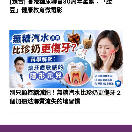
[預告] 香港糖尿聯會30周年呈獻：「腰
豆」健康教育微電影
別只顧控糖減肥！無糖汽水比珍奶更傷牙 2
個加速琺瑯質流失的壞習慣