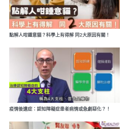
點解人咁鍾意貓？科學上有得解 同2大原因有關！
疫情後遺症：認知障礙症患者病情或急劇惡化？！