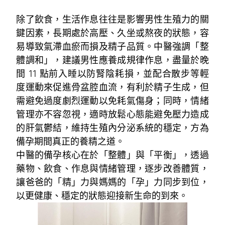
除了飲食，生活作息往往是影響男性生殖力的關
鍵因素，長期處於高壓、久坐或熬夜的狀態，容
易導致氣滯血瘀而損及精子品質。中醫強調「整
體調和」，建議男性應養成規律作息，盡量於晚
間 11 點前入睡以防腎陰耗損，並配合散步等輕
度運動來促進骨盆腔血流，有利於精子生成，但
需避免過度劇烈運動以免耗氣傷身；同時，情緒
管理亦不容忽視，適時放鬆心態能避免壓力造成
的肝氣鬱結，維持生殖內分泌系統的穩定，方為
備孕期間真正的養精之道。
中醫的備孕核心在於「整體」與「平衡」，透過
藥物、飲食、作息與情緒管理，逐步改善體質，
讓爸爸的「精」力與媽媽的「孕」力同步到位，
以更健康、穩定的狀態迎接新生命的到來。