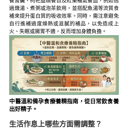
養腎臟、枸杞益精養目及紅棗補氣養血，例如透
過燉湯、煮粥或泡茶飲用，並搭配魚湯等流質食
補來提升蛋白質的吸收效率。同時，需注意避免
自行進補過度燥熱或滋膩的補品，以免造成上
火、失眠或腸胃不適，反而增加身體負擔。
中醫溫和備孕食療養精指南，從日常飲食養
出好精子。
生活作息上哪些方面需調整？