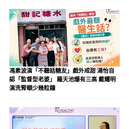
馮素波演「不聽話糖友」戲外戒甜 湯怡自
認「監督型老婆」 羅天池爆有三高 戴耀明
演洗腎瞓少幾粒鐘