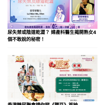
尿失禁或陰道乾澀？ 婦產科醫生揭開熟女4
個不敢說的秘密！