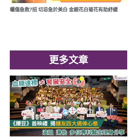
曬傷急救7招 切忌急於美白 金銀花白菊花有助紓緩
更多文章