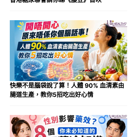
香港糖尿聯會請你睇《腰豆》首映
快樂不是腦袋說了算！人體 90% 血清素由
腸道生產，教你5招吃出好心情