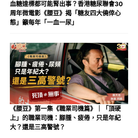
血糖達標都可能腎出事？香港糖尿聯會30
周年微電影《腰豆》揭「糖友四大僥倖心
態」籲每年「一血一尿」
《腰豆》第一集《職業司機篇》｜「頂硬
上」的職業司機：腳腫、疲倦，只是年紀
大？還是三高警號？