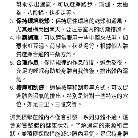
幫助排出濕氣。可以選擇跑步、瑜伽、太極
拳、八段錦、快步走等。
保持環境乾燥
：保持居住環境的乾燥和通風，
尤其是梅雨回南天，要注意室內的防潮措施。
中藥調理
：可以適當服用一些中藥來祛濕，如
薏米紅豆湯、荷葉茶、茯苓湯等，根據個人體
質選擇合適的中藥方劑。
合理作息
：保持規律的作息時間，避免熬夜，
充足的睡眠有助於身體自我修復，排出體內濕
氣。
按摩和刮痧
：通過按摩和刮痧等方式，可以促
進體內濕氣的排出，特別是針對一些特定的穴
位，如
足三里
、三陰交等。
濕氣積聚在體內不僅會引發一系列身體不適，還
會影響整體的健康狀況。了解濕氣的來源和症
狀，並積極採取措施減少體內濕氣，是保持身體