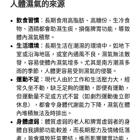
人體濕氣的來源
飲食習慣
：長期食用高脂肪、高糖份、生冷食
物、酒精都會助濕生痰，損傷脾胃功能，導致
體內濕氣積聚。
生活環境
：長期生活在潮濕的環境中，如地下
室或沿海地區，或室內通風不良，濕氣無法散
發，容易使體內濕氣增多。尤其是南方潮濕多
雨的季節，人體更容易受到濕氣的侵襲。
運動不足
：現代人由於工作和生活壓力大，經
常久坐不動，缺乏足夠的運動，即便有運動，
但運動量不足或方式不當（如劇烈運動後立即
休息），都會令身體代謝能力下降，濕氣在體
內堆積無法及時排出。
身體虛弱
：體質虛弱的老人和脾胃虛弱者的身
體自我調節功能較差，而長期壓力及情緒低落
者，皆會導致肝氣鬱結，進而影響脾胃功能，