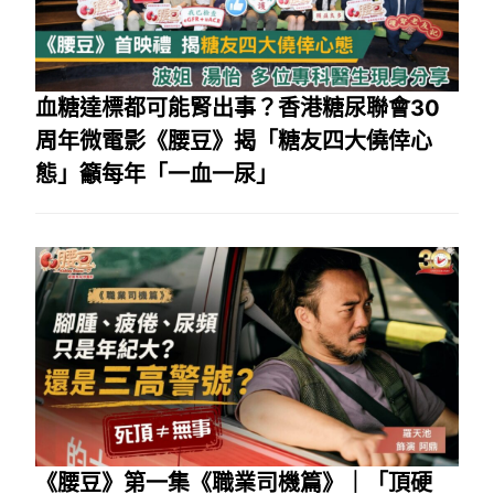
血糖達標都可能腎出事？香港糖尿聯會30
周年微電影《腰豆》揭「糖友四大僥倖心
態」籲每年「一血一尿」
《腰豆》第一集《職業司機篇》｜「頂硬