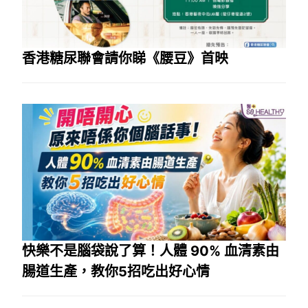
香港糖尿聯會請你睇《腰豆》首映
快樂不是腦袋說了算！人體 90% 血清素由
腸道生產，教你5招吃出好心情