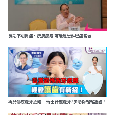
長期不明胃痛、皮膚痕癢 可能是患淋巴癌警號
再見傳統洗牙恐懼 瑞士舒適洗牙3步助你輕鬆護齒！