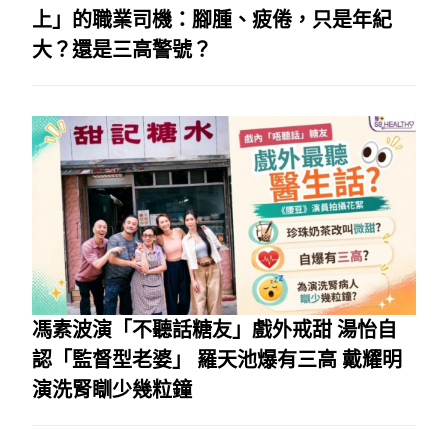
上」的職業司機：腳腫、疲倦，只是年紀
大？還是三高警號？
馮素波演「不聽話糖友」戲外戒甜 湯怡自
認「監督型老婆」 羅天池爆有三高 戴耀明
演洗腎瞓少幾粒鐘