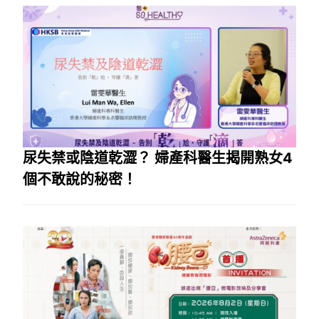
尿失禁或陰道乾澀？ 婦產科醫生揭開熟女4
個不敢說的秘密！