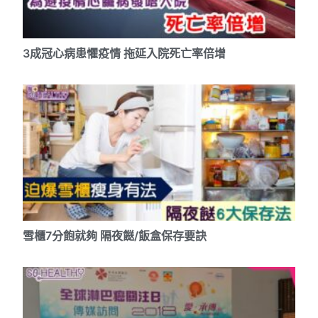
3成冠心病患懼疫情 拖延入院死亡率倍增
雪櫃7分飽就夠 隔夜餸/飯盒保存要訣