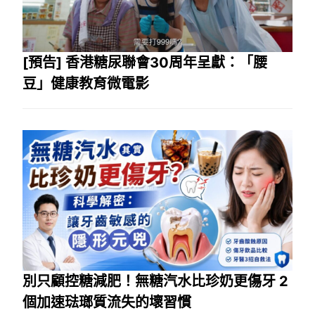
[預告] 香港糖尿聯會30周年呈獻：「腰
豆」健康教育微電影
別只顧控糖減肥！無糖汽水比珍奶更傷牙 2
個加速琺瑯質流失的壞習慣