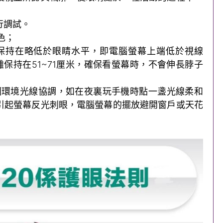
行調試。
色；
度保持在略低於眼睛水平，即電腦螢幕上端低於視線
離保持在51~71厘米，確保看螢幕時，不會伸長脖子
周圍環境光線協調，如在夜裏玩手機時點一盞光線柔和
引起螢幕反光刺眼，電腦螢幕的擺放避開窗戶或天花