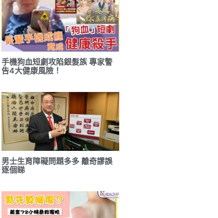
手機狗血短劇攻陷銀髮族 專家警
告4大健康風險！
男士生育障礙問題多多 離奇謬誤
逐個睇