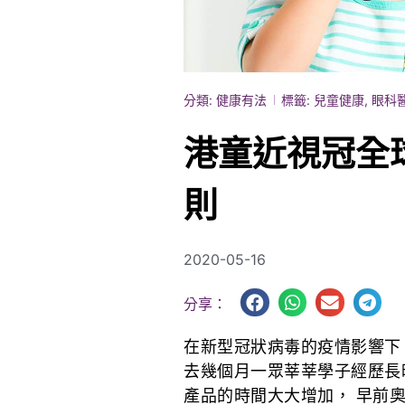
分類:
健康有法
標籤:
兒童健康
,
眼科
港童近視冠全球
則
2020-05-16
分享：
在新型冠狀病毒的疫情影響下
去幾個月一眾莘莘學子經歷長
產品的時間大大增加， 早前