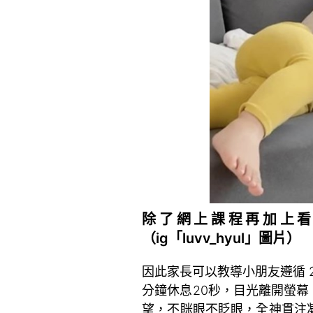
除了網上課程再加上看
（ig「luvv_hyul」圖片）
因此家長可以教導小朋友遵循 2
分鐘休息20秒，目光離開螢幕
望，不眯眼不眨眼，全神貫注