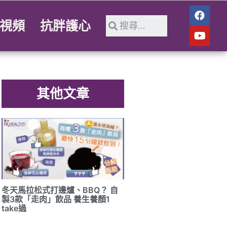
視頻
抗胖護心
其他文章
冬天馬拉松式打邊爐、BBQ？ 自
製3款「走肉」飲品 養生養顏1
take過