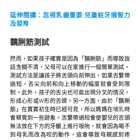
~
延伸閱讀：
忽視乳齒重要 兒童蛀牙損智力
及發育
~
黐脷筋
測試
然而，如果孩子確實是因為「黐脷筋」而導致說
話含糊不清，父母可以在家進行一個簡單測試。
測試方法是讓孩子將舌頭向前伸出，如果舌繫帶
過短，舌尖向前和向上移動的幅度就會受到限
制。此外，孩子的舌尖也可能出現分叉的情況，
形成心形或W形的舌頭。另一方面，由於「黐脷
筋」在寶寶初生時已經可見，所以媽媽在
哺乳
時
會察覺到一些跡象。舌繫帶過短會使嬰兒的舌頭
無法放在下方的牙齦上進行吸吮，就會因為喝不
到母乳而改為咬的動作，這會導致母親感到疼