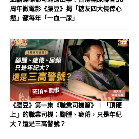
周年微電影《腰豆》揭「糖友四大僥倖心
態」籲每年「一血一尿」
《腰豆》第一集《職業司機篇》｜「頂硬
上」的職業司機：腳腫、疲倦，只是年紀
大？還是三高警號？