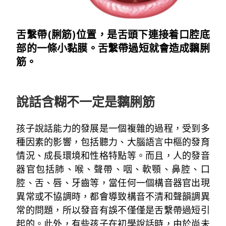
舌繫帶(脷筋)位置，是舌頭下連接着口腔底
部的一條小黏膜。舌繫帶過短就會造成黐脷
筋。
~
說話含糊不一定是黐脷筋
孩子說話能力的發展是一個複雜的過程，受到多
種因素的影響，包括聽力、大腦語言中樞的發育
情況、成長環境和性格特點等。而且，人的發音
器官包括肺、喉、聲帶、咽、軟顎、鼻腔、口
腔、舌、唇、牙齒等，當任何一個構音器官出現
異常或不協調時，都會導致構音不清和聲韻調異
常的問題，所以發音有誤不僅僅是舌繫帶過短引
起的。此外，有些孩子在初學說話時，由於尚未