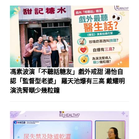
馮素波演「不聽話糖友」戲外戒甜 湯怡自
認「監督型老婆」 羅天池爆有三高 戴耀明
演洗腎瞓少幾粒鐘