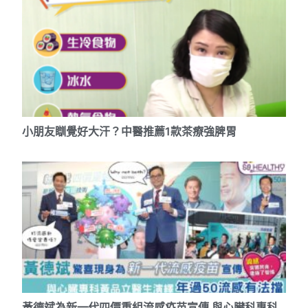
小朋友瞓覺好大汗？中醫推薦1款茶療強脾胃
黃德斌為新一代四價重組流感疫苗宣傳 與心臟科專科