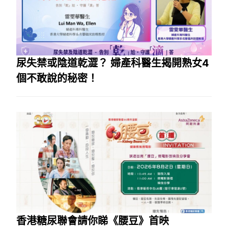
尿失禁或陰道乾澀？ 婦產科醫生揭開熟女4
個不敢說的秘密！
香港糖尿聯會請你睇《腰豆》首映