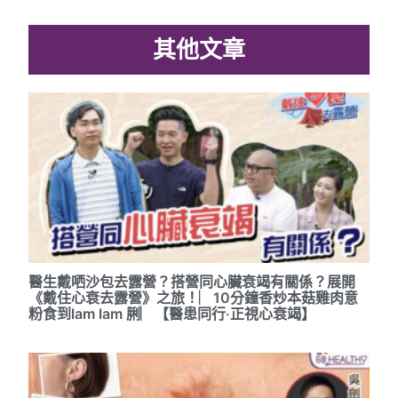
其他文章
醫生戴哂沙包去露營？搭營同心臟衰竭有關係？展開
《戴住心衰去露營》之旅！︳10分鐘香炒本菇雞肉意
粉食到lam lam 脷︳【醫患同行‧正視心衰竭】