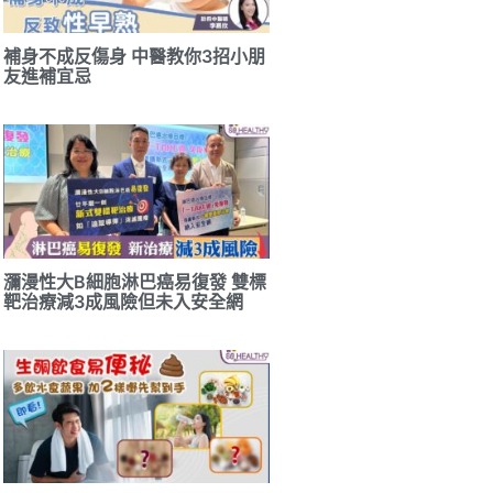
補身不成反傷身 中醫教你3招小朋
友進補宜忌
瀰漫性大B細胞淋巴癌易復發 雙標
靶治療減3成風險但未入安全網