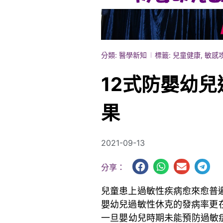
分類:
醫學新知
標籤:
兒童健康
,
敏感
12式防嬰幼兒
果
2021-09-13
分享：
兒童患上過敏性疾病愈來愈普
嬰幼兒過敏性休克的發病率更
一旦嬰幼兒時期未能預防過敏