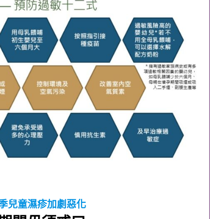
夏季兒童濕疹加劇惡化