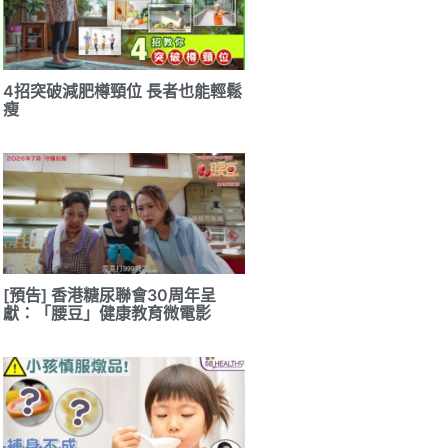
4招突破減肥樽頸位 長者也能輕鬆
瘦
[預告] 香港糖尿聯會30周年呈
獻：「腰豆」健康教育微電影