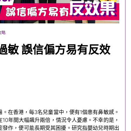
攻略
過敏 誤信偏方易有反效
遍。在香港，每3名兒童當中，便有1個患有鼻敏感。
在10年間大幅飆升兩倍，情況令人憂慮。不幸的是，
症發作，便可能長期受其困擾。研究指嬰幼兒時期出