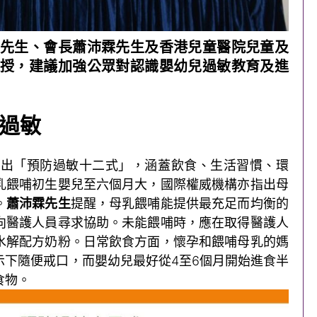
先生、會長蕭沛霖先生及香港兒童醫院兒童及
授，建議加強公眾對認識嬰幼兒過敏教育及進
兒過敏
年推出「預防過敏十二式」，涵蓋飲食、生活習慣、環
乳餵哺初生嬰兒至六個月大，國際權威機構亦指出母
。
蕭沛霖先生
提醒，母乳餵哺能提供最充足而均衡的
向醫護人員尋求協助。未能餵哺時，應在取得醫護人
水解配方奶粉。日常飲食方面，懷孕和餵哺母乳的媽
示下隨便戒口，而嬰幼兒最好從4至6個月開始進食半
食物。