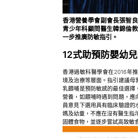
香港營養學會副會長張智良
青少年科顧問醫生韓錦倫教
一步推廣防敏指引。
12式助預防嬰幼
香港過敏科醫學會在2016
境及治療等層面。指引建議母
乳餵哺是預防敏感的最佳選擇
營養，如餵哺時遇到問題，應
員意見下選用具有臨床驗證的
媽及幼童，不應在沒有醫生指
固體食物，並逐步嘗試高致敏