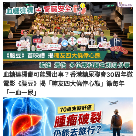
血糖達標都可能腎出事？香港糖尿聯會30周年微
電影《腰豆》揭「糖友四大僥倖心態」籲每年
「一血一尿」