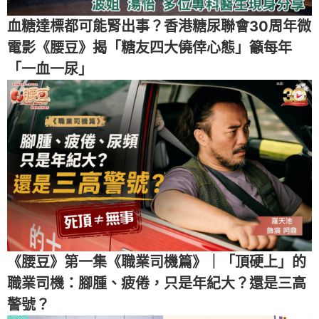
血糖達標都可能腎出事？香港糖尿聯會30周年微
電影《腰豆》揭「糖友四大僥倖心態」籲每年
「一血一尿」
《腰豆》第一集《職業司機篇》｜「頂硬上」的
職業司機：腳腫、疲倦，只是年紀大？還是三高
警號？