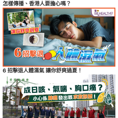
怎樣傳播、香港人要擔心嗎？
6 招擊退人體濕氣 讓你舒爽過夏！