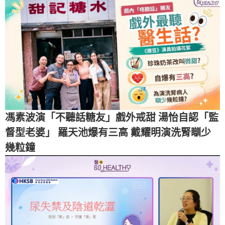
馮素波演「不聽話糖友」戲外戒甜 湯怡自認「監
督型老婆」 羅天池爆有三高 戴耀明演洗腎瞓少
幾粒鐘