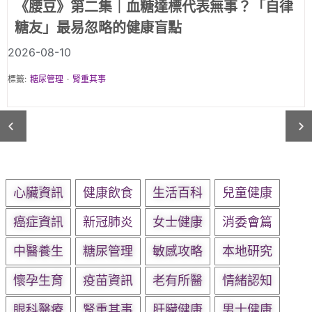
血糖達標都可能腎出事？香港糖尿聯會30周年
微電影《腰豆》揭「糖友四大僥倖心態」籲每
年「一血一尿」
2026-08-03
標籤:
糖尿管理
·
腎重其事
心臟資訊
健康飲食
生活百科
兒童健康
癌症資訊
新冠肺炎
女士健康
消委會篇
中醫養生
糖尿管理
敏感攻略
本地研究
懷孕生育
疫苗資訊
老有所醫
情緒認知
眼科醫療
腎重其事
肝臟健康
男士健康