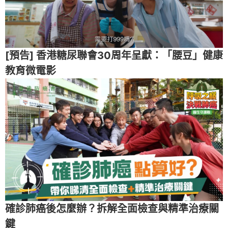
[預告] 香港糖尿聯會30周年呈獻：「腰豆」健康
教育微電影
確診肺癌後怎麼辦？拆解全面檢查與精準治療關
鍵