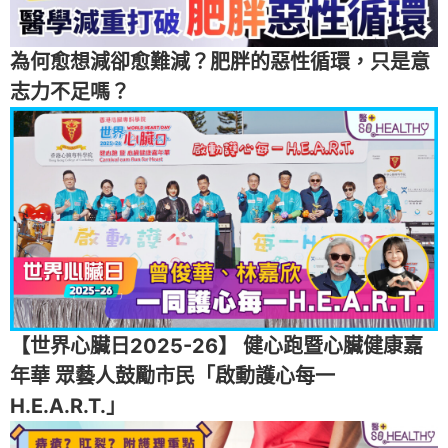
為何愈想減卻愈難減？肥胖的惡性循環，只是意
志力不足嗎？
【世界心臟日2025-26】 健心跑暨心臟健康嘉
年華 眾藝人鼓勵市民「啟動護心每一
H.E.A.R.T.」