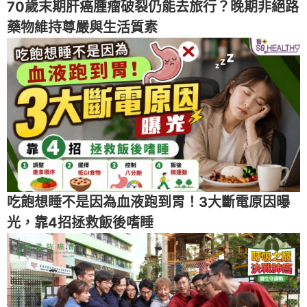
70歲末期肝癌腫瘤破裂仍能去旅行？晚期非絕路
藥物維持尊嚴與生活質素
吃飽想睡不是因為血液跑到胃！3大斷電原因曝
光，靠4招拯救飯後嗜睡