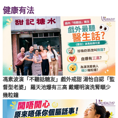
健康有法
馮素波演「不聽話糖友」戲外戒甜 湯怡自認「監
督型老婆」 羅天池爆有三高 戴耀明演洗腎瞓少
幾粒鐘