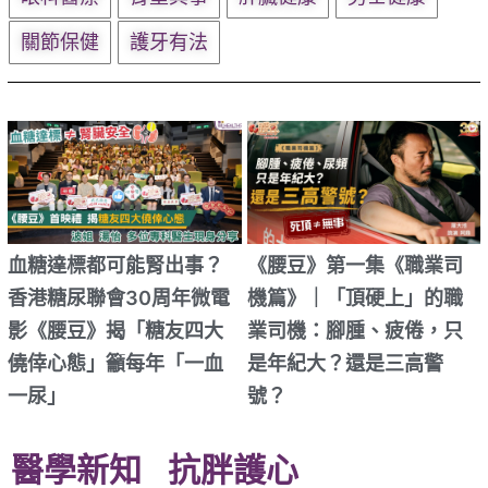
關節保健
護牙有法
血糖達標都可能腎出事？
《腰豆》第一集《職業司
香港糖尿聯會30周年微電
機篇》｜「頂硬上」的職
影《腰豆》揭「糖友四大
業司機：腳腫、疲倦，只
僥倖心態」籲每年「一血
是年紀大？還是三高警
一尿」
號？
醫學新知
抗胖護心