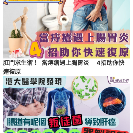
肛門求生術！ 當痔瘡遇上腸胃炎 4招助你快
速復原