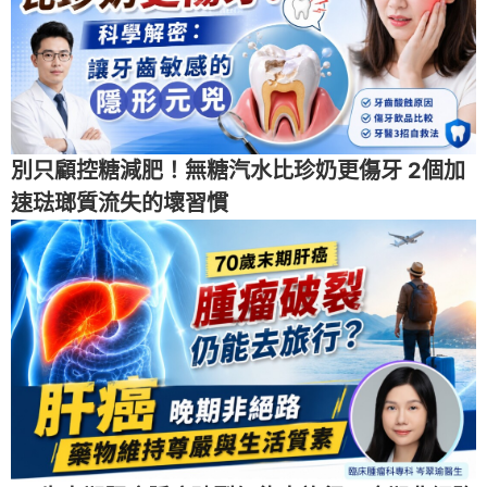
別只顧控糖減肥！無糖汽水比珍奶更傷牙 2個加
速琺瑯質流失的壞習慣