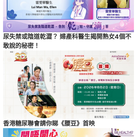
尿失禁或陰道乾澀？ 婦產科醫生揭開熟女4個不
敢說的秘密！
香港糖尿聯會請你睇《腰豆》首映