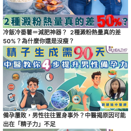
冷飯冷番薯＝減肥神器？ 2種澱粉熱量真的差
50%？為什麼你還是沒瘦？
備孕屢敗，男性往往置身事外？中醫揭原因可能
出在「精子力」不足