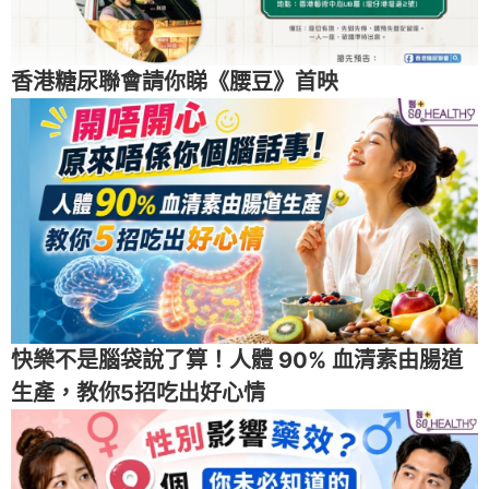
香港糖尿聯會請你睇《腰豆》首映
快樂不是腦袋說了算！人體 90% 血清素由腸道
生產，教你5招吃出好心情