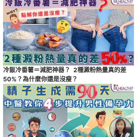
冷飯冷番薯＝減肥神器？ 2種澱粉熱量真的差
50%？為什麼你還是沒瘦？