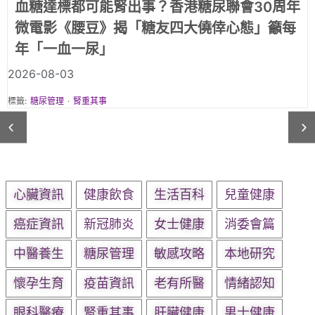
《腰豆》第一集《職業司機篇》｜「頂硬上」
的職業司機：腳腫、疲倦，只是年紀大？還是
三高警號？
2026-08-03
標籤:
糖尿管理
·
腎重其事
心臟資訊
健康飲食
生活百科
兒童健康
癌症資訊
新冠肺炎
女士健康
消委會篇
中醫養生
糖尿管理
敏感攻略
本地研究
懷孕生育
疫苗資訊
老有所醫
情緒認知
眼科醫療
腎重其事
肝臟健康
男士健康