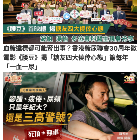
血糖達標都可能腎出事？香港糖尿聯會30周年微
電影《腰豆》揭「糖友四大僥倖心態」籲每年
「一血一尿」