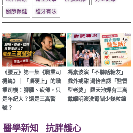
關節保健
護牙有法
《腰豆》第一集《職業司
馮素波演「不聽話糖友」
機篇》｜「頂硬上」的職
戲外戒甜 湯怡自認「監督
業司機：腳腫、疲倦，只
型老婆」 羅天池爆有三高
是年紀大？還是三高警
戴耀明演洗腎瞓少幾粒鐘
號？
醫學新知
抗胖護心