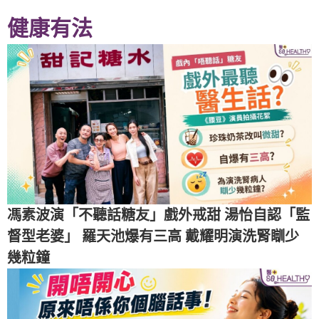
健康有法
馮素波演「不聽話糖友」戲外戒甜 湯怡自認「監
督型老婆」 羅天池爆有三高 戴耀明演洗腎瞓少
幾粒鐘