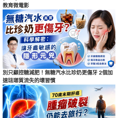
教育微電影
別只顧控糖減肥！無糖汽水比珍奶更傷牙 2個加
速琺瑯質流失的壞習慣