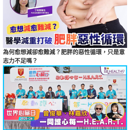
為何愈想減卻愈難減？肥胖的惡性循環，只是意
志力不足嗎？