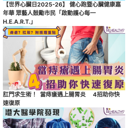
【世界心臟日2025-26】 健心跑暨心臟健康嘉
年華 眾藝人鼓勵市民「啟動護心每一
H.E.A.R.T.」
肛門求生術！ 當痔瘡遇上腸胃炎 4招助你快
速復原