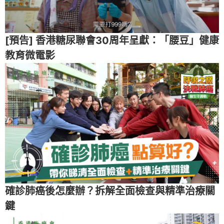
[預告] 香港糖尿聯會30周年呈獻：「腰豆」健康
教育微電影
確診肺癌後怎麼辦？拆解全面檢查與精準治療關
鍵