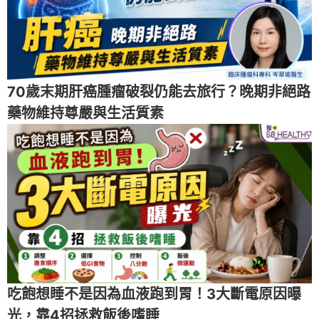
70歲末期肝癌腫瘤破裂仍能去旅行？晚期非絕路
藥物維持尊嚴與生活質素
吃飽想睡不是因為血液跑到胃！3大斷電原因曝
光，靠4招拯救飯後嗜睡