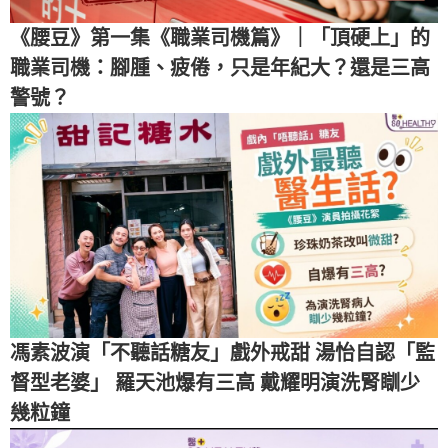
《腰豆》第一集《職業司機篇》｜「頂硬上」的
職業司機：腳腫、疲倦，只是年紀大？還是三高
警號？
馮素波演「不聽話糖友」戲外戒甜 湯怡自認「監
督型老婆」 羅天池爆有三高 戴耀明演洗腎瞓少
幾粒鐘