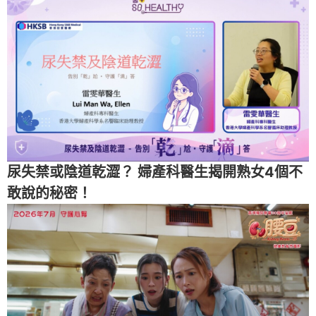
尿失禁或陰道乾澀？ 婦產科醫生揭開熟女4個不
敢說的秘密！