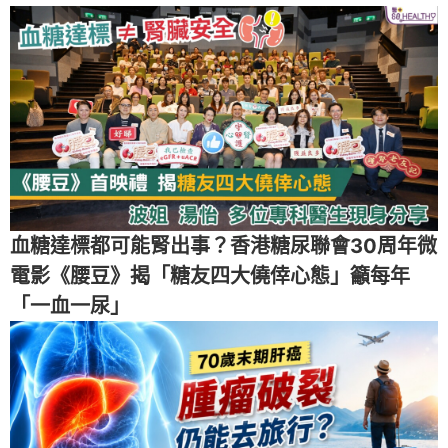
血糖達標都可能腎出事？香港糖尿聯會30周年微
電影《腰豆》揭「糖友四大僥倖心態」籲每年
「一血一尿」