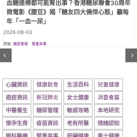
《腰豆》第一集《職業司機篇》｜「頂硬上」
的職業司機：腳腫、疲倦，只是年紀大？還是
三高警號？
2026-08-03
標籤:
糖尿管理
·
腎重其事
心臟資訊
健康飲食
生活百科
兒童健康
癌症資訊
新冠肺炎
女士健康
消委會篇
中醫養生
糖尿管理
敏感攻略
本地研究
懷孕生育
疫苗資訊
老有所醫
情緒認知
眼科醫療
腎重其事
肝臟健康
男士健康