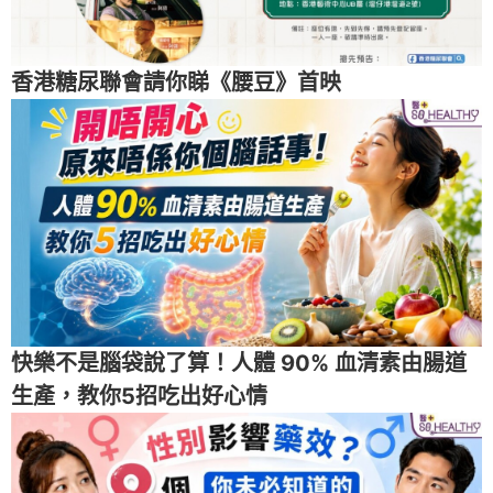
香港糖尿聯會請你睇《腰豆》首映
快樂不是腦袋說了算！人體 90% 血清素由腸道
生產，教你5招吃出好心情