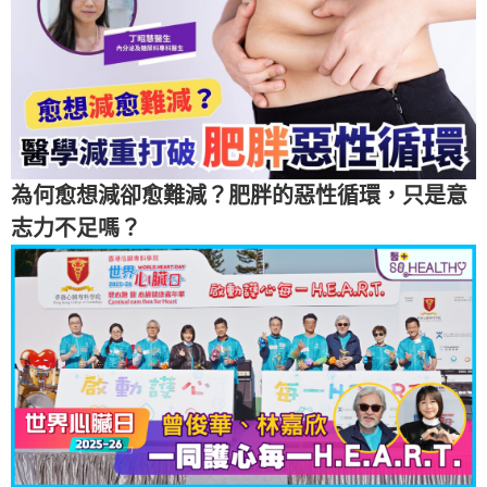
為何愈想減卻愈難減？肥胖的惡性循環，只是意
志力不足嗎？