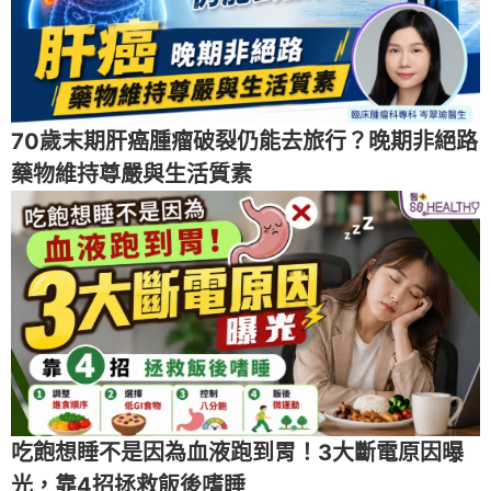
70歲末期肝癌腫瘤破裂仍能去旅行？晚期非絕路
藥物維持尊嚴與生活質素
吃飽想睡不是因為血液跑到胃！3大斷電原因曝
光，靠4招拯救飯後嗜睡