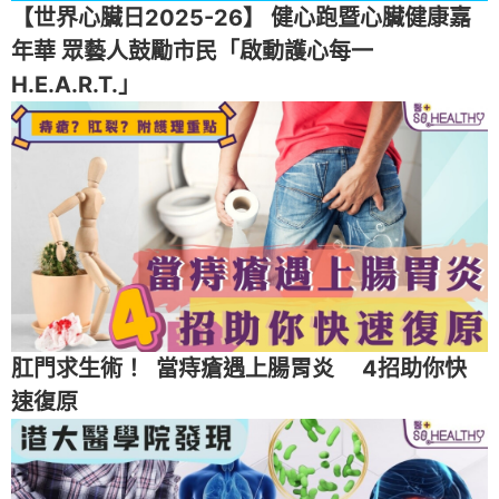
【世界心臟日2025-26】 健心跑暨心臟健康嘉
年華 眾藝人鼓勵市民「啟動護心每一
H.E.A.R.T.」
肛門求生術！ 當痔瘡遇上腸胃炎 4招助你快
速復原