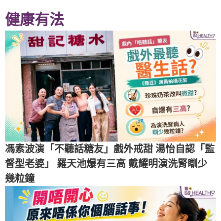
健康有法
馮素波演「不聽話糖友」戲外戒甜 湯怡自認「監
督型老婆」 羅天池爆有三高 戴耀明演洗腎瞓少
幾粒鐘