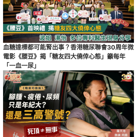
血糖達標都可能腎出事？香港糖尿聯會30周年微
電影《腰豆》揭「糖友四大僥倖心態」籲每年
「一血一尿」