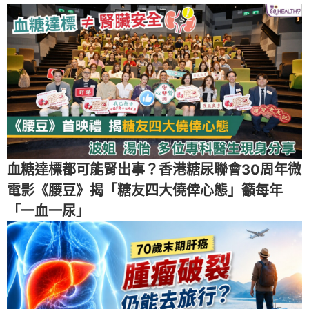
血糖達標都可能腎出事？香港糖尿聯會30周年微
電影《腰豆》揭「糖友四大僥倖心態」籲每年
「一血一尿」