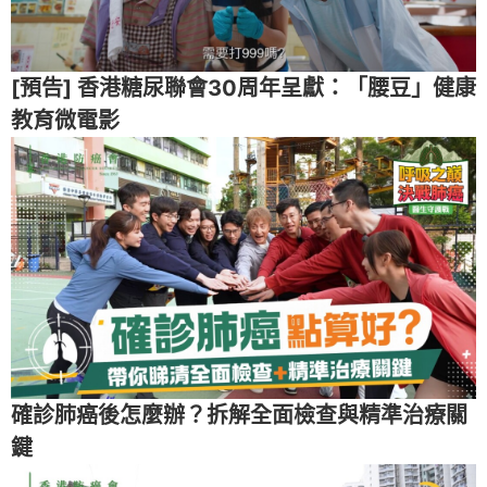
[預告] 香港糖尿聯會30周年呈獻：「腰豆」健康
教育微電影
確診肺癌後怎麼辦？拆解全面檢查與精準治療關
鍵