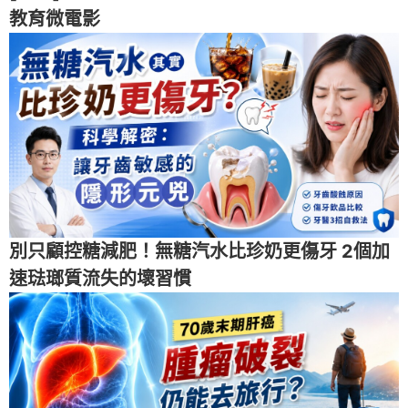
教育微電影
別只顧控糖減肥！無糖汽水比珍奶更傷牙 2個加
速琺瑯質流失的壞習慣