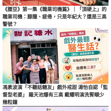
《腰豆》第一集《職業司機篇》｜「頂硬上」的
職業司機：腳腫、疲倦，只是年紀大？還是三高
警號？
馮素波演「不聽話糖友」戲外戒甜 湯怡自認「監
督型老婆」 羅天池爆有三高 戴耀明演洗腎瞓少
幾粒鐘