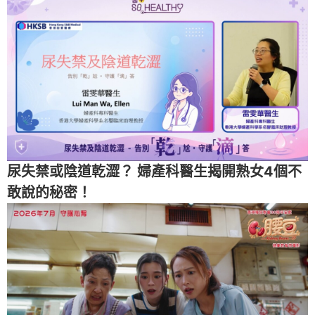
尿失禁或陰道乾澀？ 婦產科醫生揭開熟女4個不
敢說的秘密！