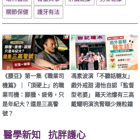
關節保健
護牙有法
《腰豆》第一集《職業司
馮素波演「不聽話糖友」
機篇》｜「頂硬上」的職
戲外戒甜 湯怡自認「監督
業司機：腳腫、疲倦，只
型老婆」 羅天池爆有三高
是年紀大？還是三高警
戴耀明演洗腎瞓少幾粒鐘
號？
醫學新知
抗胖護心