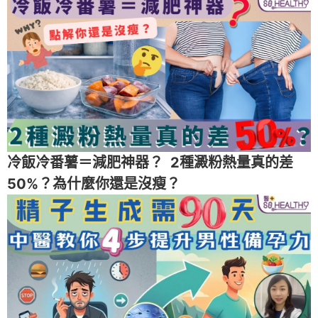
冷飯冷番薯＝減肥神器？ 2種澱粉熱量真的差
50%？為什麼你還是沒瘦？