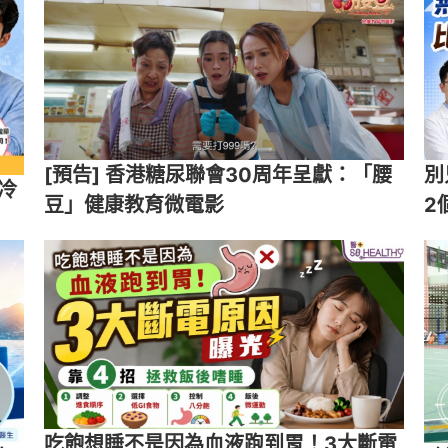
[預告] 香港糖尿聯會30周年呈獻：「腰
別
冷
豆」健康教育微電影
2
吃飽想睡不是因為血液跑到胃！3大斷電