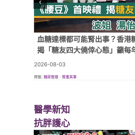
年微電影《腰豆》
《腰豆》第
腫、疲倦，
2026-08-03
標籤:
糖尿管理
·
腎重其事
醫學新知
抗胖護心