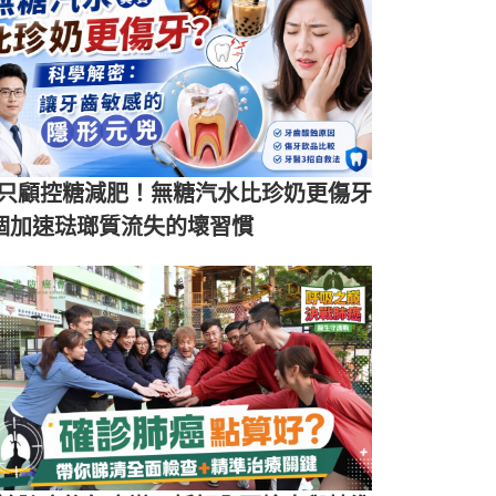
只顧控糖減肥！無糖汽水比珍奶更傷牙
個加速琺瑯質流失的壞習慣