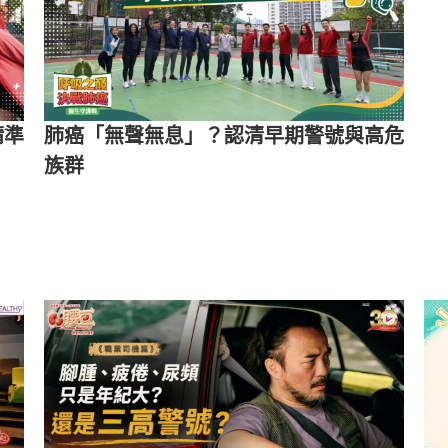
精準
肺癌「無聲無息」？認清早期警號與高危
族群