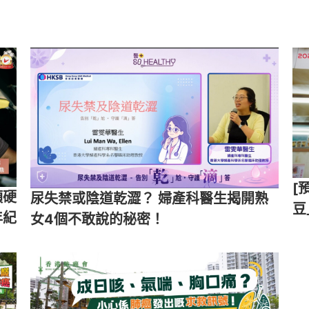
[
頂硬
尿失禁或陰道乾澀？ 婦產科醫生揭開熟
豆
年紀
女4個不敢說的秘密！