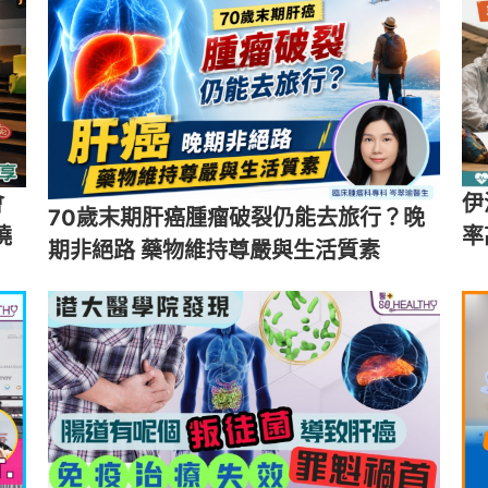
會
伊
70歲末期肝癌腫瘤破裂仍能去旅行？晚
僥
率
期非絕路 藥物維持尊嚴與生活質素