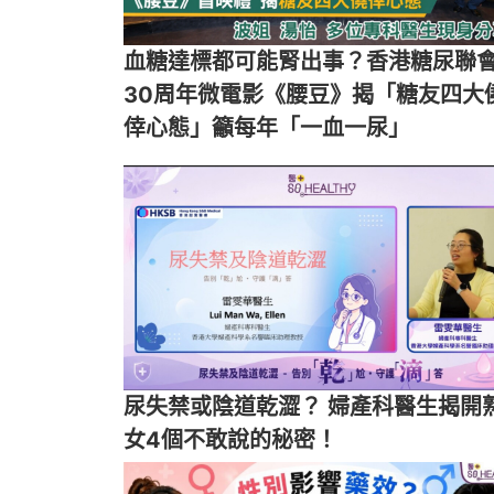
血糖達標都可能腎出事？香港糖尿聯
30周年微電影《腰豆》揭「糖友四大
倖心態」籲每年「一血一尿」
尿失禁或陰道乾澀？ 婦產科醫生揭開
女4個不敢說的秘密！