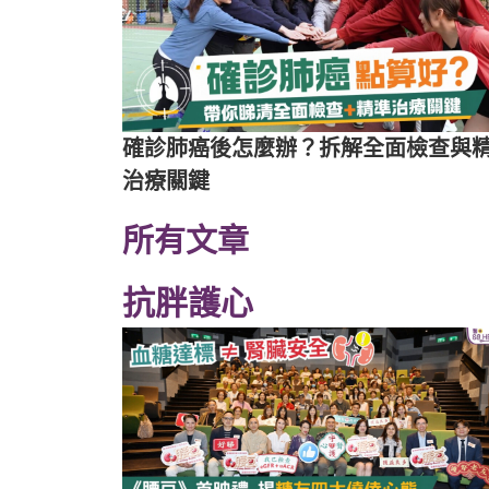
確診肺癌後怎麼辦？拆解全面檢查與
治療關鍵
所有文章
抗胖護心