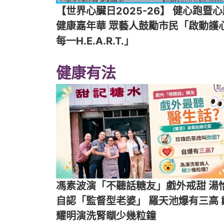
【世界心臟日2025-26】 健心跑暨
健康嘉年華 眾藝人鼓勵市民「啟動護
每一H.E.A.R.T.」
健康有法
馮素波演「不聽話糖友」戲外戒甜 湯
自認「監督型老婆」 羅天池爆有三高 
耀明演洗腎瞓少幾粒鐘