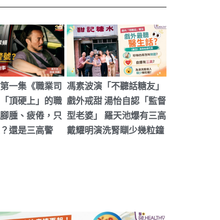
機：腳
馮素波演「不聽話糖友
天池爆有三高 戴耀明
第一集《職業司
馮素波演「不聽話糖友」
「頂硬上」的職
戲外戒甜 湯怡自認「監督
2026-07-31
腳腫、疲倦，只
型老婆」 羅天池爆有三高
標籤:
糖尿管理
·
腎重其事
？還是三高警
戴耀明演洗腎瞓少幾粒鐘