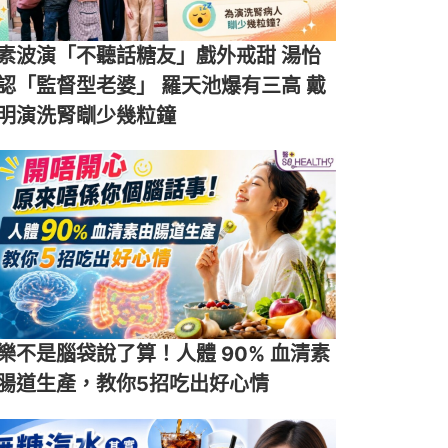
素波演「不聽話糖友」戲外戒甜 湯怡
認「監督型老婆」 羅天池爆有三高 戴
明演洗腎瞓少幾粒鐘
樂不是腦袋說了算！人體 90% 血清素
腸道生產，教你5招吃出好心情