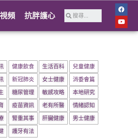
視頻
抗胖護心
訊
健康飲食
生活百科
兒童健康
訊
新冠肺炎
女士健康
消委會篇
生
糖尿管理
敏感攻略
本地研究
育
疫苗資訊
老有所醫
情緒認知
療
腎重其事
肝臟健康
男士健康
健
護牙有法