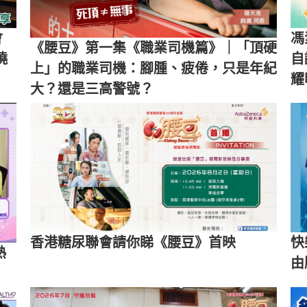
會
馮
《腰豆》第一集《職業司機篇》｜「頂硬
僥
自
上」的職業司機：腳腫、疲倦，只是年紀
耀
大？還是三高警號？
香港糖尿聯會請你睇《腰豆》首映
快
熟
由