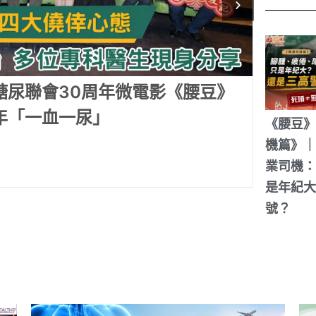
一集《職業司機篇》｜「頂硬上」的職業司
只是年紀大？還是三高警號？
《腰豆》
機篇》｜
業司機：
是年紀大
號？