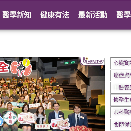
醫學新知
健康有法
最新活動
醫學
心臟資
癌症資
中醫養
懷孕生
眼科醫
關節保