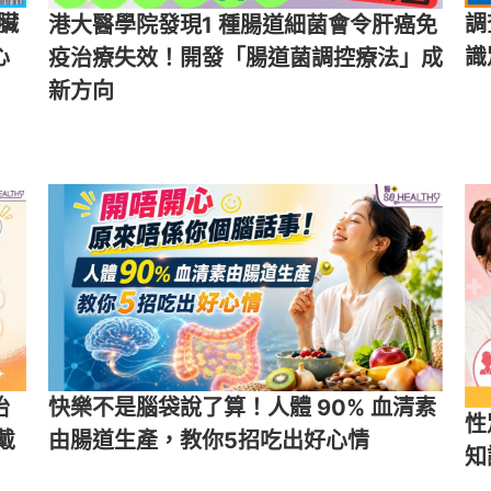
心臟
調
港大醫學院發現1 種腸道細菌會令肝癌免
心
識
疫治療失效！開發「腸道菌調控療法」成
新方向
怡
快樂不是腦袋說了算！人體 90% 血清素
性
戴
由腸道生產，教你5招吃出好心情
知