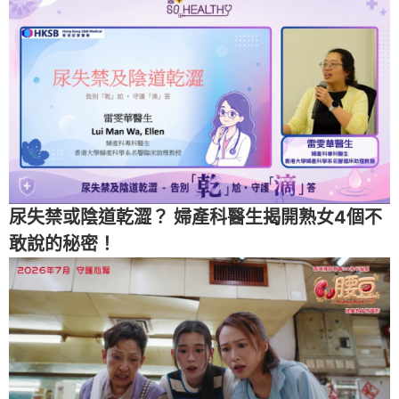
尿失禁或陰道乾澀？ 婦產科醫生揭開熟女4個不
敢說的秘密！