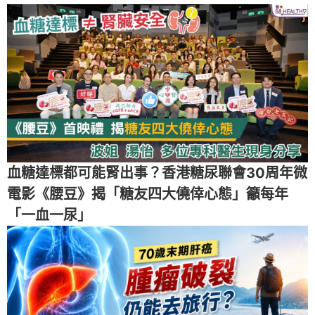
血糖達標都可能腎出事？香港糖尿聯會30周年微
電影《腰豆》揭「糖友四大僥倖心態」籲每年
「一血一尿」