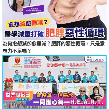
為何愈想減卻愈難減？肥胖的惡性循環，只是意
志力不足嗎？