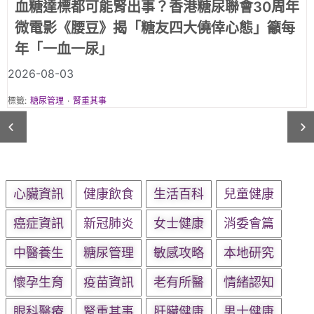
《腰豆》第一集《職業司機篇》｜「頂硬上」
的職業司機：腳腫、疲倦，只是年紀大？還是
三高警號？
2026-08-03
標籤:
糖尿管理
·
腎重其事
心臟資訊
健康飲食
生活百科
兒童健康
癌症資訊
新冠肺炎
女士健康
消委會篇
中醫養生
糖尿管理
敏感攻略
本地研究
懷孕生育
疫苗資訊
老有所醫
情緒認知
眼科醫療
腎重其事
肝臟健康
男士健康