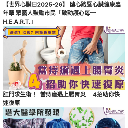
【世界心臟日2025-26】 健心跑暨心臟健康嘉
年華 眾藝人鼓勵市民「啟動護心每一
H.E.A.R.T.」
肛門求生術！ 當痔瘡遇上腸胃炎 4招助你快
速復原