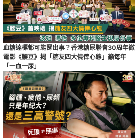
血糖達標都可能腎出事？香港糖尿聯會30周年微
電影《腰豆》揭「糖友四大僥倖心態」籲每年
「一血一尿」