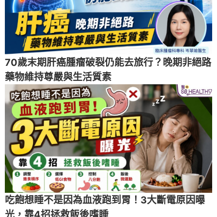
70歲末期肝癌腫瘤破裂仍能去旅行？晚期非絕路
藥物維持尊嚴與生活質素
吃飽想睡不是因為血液跑到胃！3大斷電原因曝
光，靠4招拯救飯後嗜睡