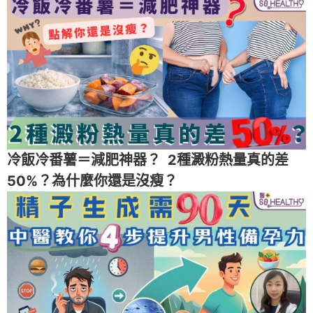
冷飯冷番薯＝減肥神器？ 2種澱粉熱量真的差
50%？為什麼你還是沒瘦？