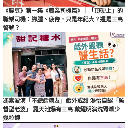
《腰豆》第一集《職業司機篇》｜「頂硬上」的
職業司機：腳腫、疲倦，只是年紀大？還是三高
警號？
馮素波演「不聽話糖友」戲外戒甜 湯怡自認「監
督型老婆」 羅天池爆有三高 戴耀明演洗腎瞓少
幾粒鐘