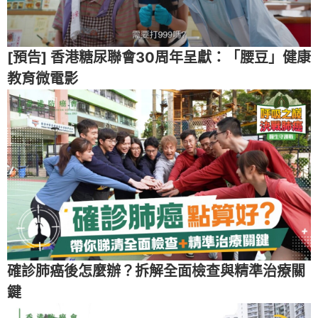
[預告] 香港糖尿聯會30周年呈獻：「腰豆」健康
教育微電影
確診肺癌後怎麼辦？拆解全面檢查與精準治療關
鍵