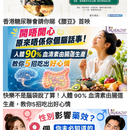
香港糖尿聯會請你睇《腰豆》首映
快樂不是腦袋說了算！人體 90% 血清素由腸道
生產，教你5招吃出好心情