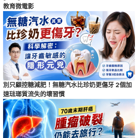
教育微電影
別只顧控糖減肥！無糖汽水比珍奶更傷牙 2個加
速琺瑯質流失的壞習慣