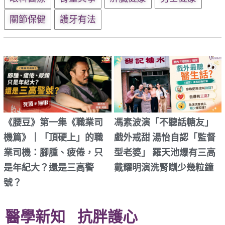
關節保健
護牙有法
《腰豆》第一集《職業司
馮素波演「不聽話糖友」
機篇》｜「頂硬上」的職
戲外戒甜 湯怡自認「監督
業司機：腳腫、疲倦，只
型老婆」 羅天池爆有三高
是年紀大？還是三高警
戴耀明演洗腎瞓少幾粒鐘
號？
醫學新知
抗胖護心