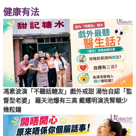
健康有法
馮素波演「不聽話糖友」戲外戒甜 湯怡自認「監
督型老婆」 羅天池爆有三高 戴耀明演洗腎瞓少
幾粒鐘