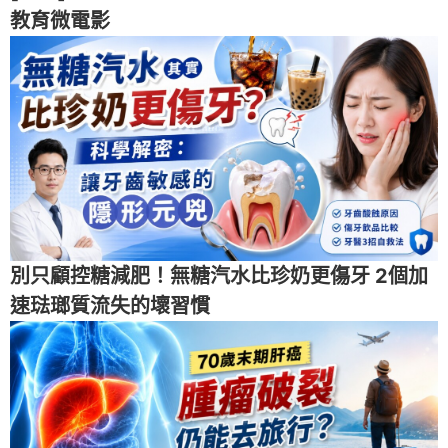
教育微電影
別只顧控糖減肥！無糖汽水比珍奶更傷牙 2個加
速琺瑯質流失的壞習慣