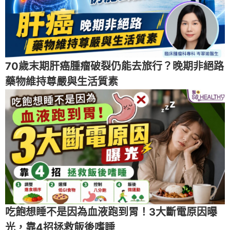
70歲末期肝癌腫瘤破裂仍能去旅行？晚期非絕路
藥物維持尊嚴與生活質素
吃飽想睡不是因為血液跑到胃！3大斷電原因曝
光，靠4招拯救飯後嗜睡