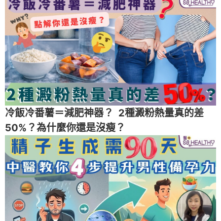
冷飯冷番薯＝減肥神器？ 2種澱粉熱量真的差
50%？為什麼你還是沒瘦？