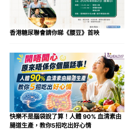
香港糖尿聯會請你睇《腰豆》首映
快樂不是腦袋說了算！人體 90% 血清素由
腸道生產，教你5招吃出好心情