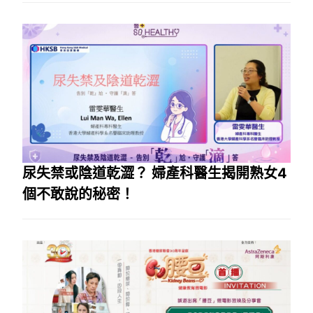
尿失禁或陰道乾澀？ 婦產科醫生揭開熟女4
個不敢說的秘密！