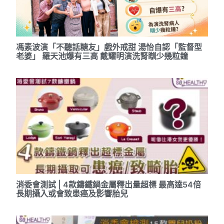
馮素波演「不聽話糖友」戲外戒甜 湯怡自認「監督型
老婆」 羅天池爆有三高 戴耀明演洗腎瞓少幾粒鐘
消委會測試 | 4款鑄鐵鍋金屬釋出量超標 最高達54倍
長期攝入或會致患癌及影響胎兒