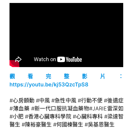
觀看完整影片：
https://youtu.be/kj53QzcTpS8
。
#心房顫動 #中風 #急性中風 #行動不便 #後遺症
#薄血藥 #新一代口服抗凝血藥物#JARIE雷深如
#小肥 #香港心臟專科學院 #心臟科專科 #梁達智
醫生 #陳裕豪醫生 #何國棟醫生 #吳基恩醫生
。