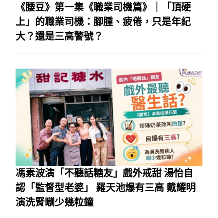
《腰豆》第一集《職業司機篇》｜「頂硬
上」的職業司機：腳腫、疲倦，只是年紀
大？還是三高警號？
馮素波演「不聽話糖友」戲外戒甜 湯怡自
認「監督型老婆」 羅天池爆有三高 戴耀明
演洗腎瞓少幾粒鐘