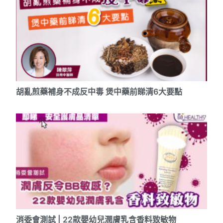
胡亂煎藥補身不成反中毒 煲中藥前睇清6大要點
消委會測試 | 22款嬰幼兒潤膚乳含香料致敏物