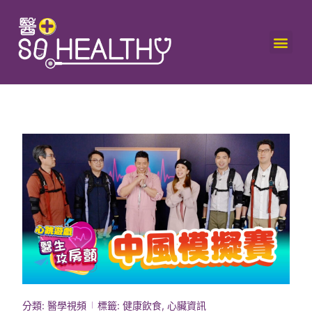
分類:
醫學視頻
標籤:
健康飲食
,
心臟資訊