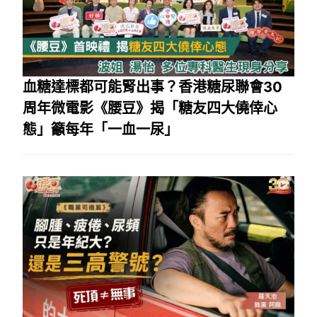
血糖達標都可能腎出事？香港糖尿聯會30
周年微電影《腰豆》揭「糖友四大僥倖心
態」籲每年「一血一尿」