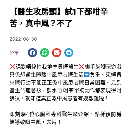
【醫生攻房顫】試1下都咁辛
苦，真中風？不了
2022-08-30
分享：
絕對唔係恰我地尊貴嘅醫生
綁手綁腳玩遊戲
只係想醫生體驗中風患者嘅生活
負重、束縛帶
來嘅行動不便正正係中風患者嘅日常困難。見到
醫生們連著衫、斟水
咁簡單既動作都表現得咁
狼狽，就知道真正嘅中風患者有幾艱難啦！
。
即刻聽4位心臟科專科醫生嘅介紹，點樣預防房
顫導致嘅中風，去片！
。