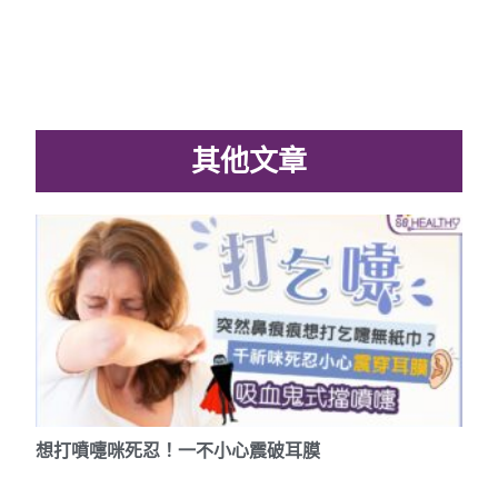
其他文章
想打噴嚏咪死忍！一不小心震破耳膜