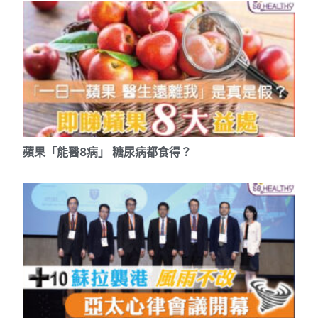
蘋果「能醫8
病」
糖尿病都食得？