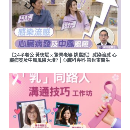
【24孝老公 黃德斌 x 驚青老婆 姚嘉妮】感染流感 心
臟病發及中風風險大增? | 心臟科專科 梁世宙醫生