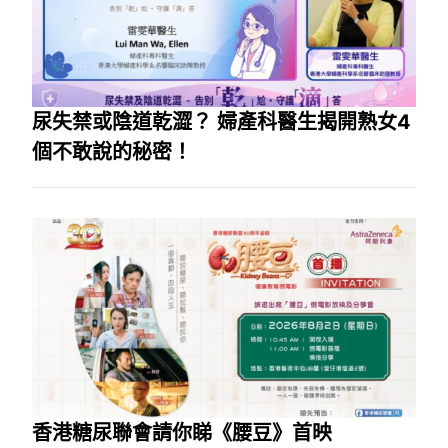
尿失禁或陰道乾澀？ 婦產科醫生揭開熟女4
個不敢說的秘密！
香港糖尿聯會請你睇《腰豆》首映