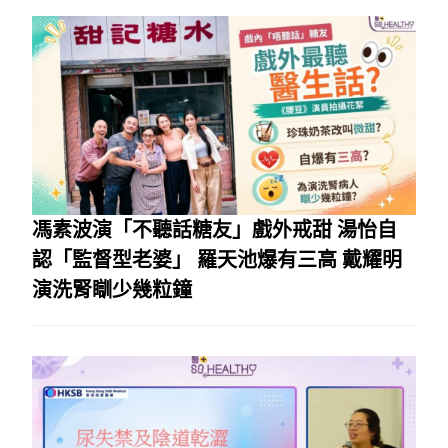
馮素波演「不聽話糖友」戲外戒甜 湯怡自
認「監督型老婆」 羅天池爆有三高 戴耀明
演洗腎瞓少幾粒鐘