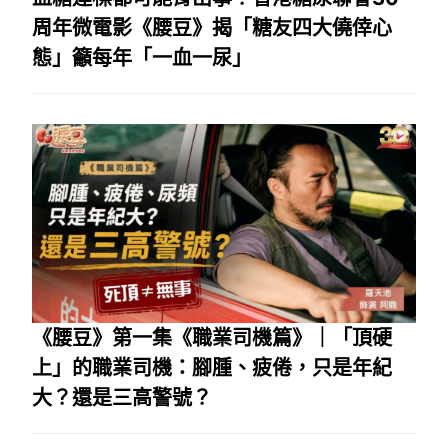
周年微電影《腰豆》揭「糖友四大僥倖心
態」籲每年「一血一尿」
《腰豆》第一集《職業司機篇》｜「頂硬
上」的職業司機：腳腫、疲倦，只是年紀
大？還是三高警號？