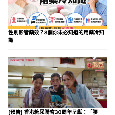
性別影響藥效？8個你未必知道的用藥冷知
識
[預告] 香港糖尿聯會30周年呈獻：「腰