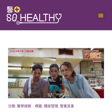
分類:
醫學視頻
標籤:
糖尿管理
,
腎重其事