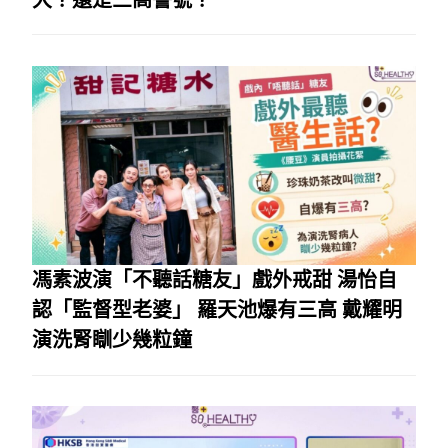
馮素波演「不聽話糖友」戲外戒甜 湯怡自
認「監督型老婆」 羅天池爆有三高 戴耀明
演洗腎瞓少幾粒鐘