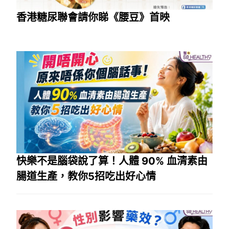
香港糖尿聯會請你睇《腰豆》首映
快樂不是腦袋說了算！人體 90% 血清素由
腸道生產，教你5招吃出好心情