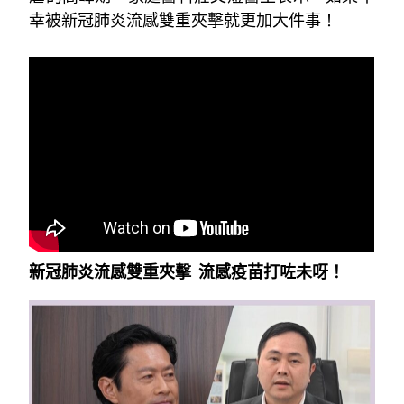
幸被新冠肺炎流感雙重夾擊就更加大件事！
~
新冠肺炎流感雙重夾擊 流感疫苗打咗未呀！