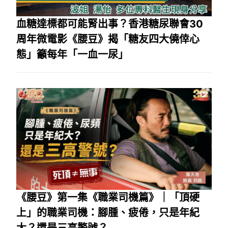
血糖達標都可能腎出事？香港糖尿聯會30
周年微電影《腰豆》揭「糖友四大僥倖心
態」籲每年「一血一尿」
《腰豆》第一集《職業司機篇》｜「頂硬
上」的職業司機：腳腫、疲倦，只是年紀
大？還是三高警號？