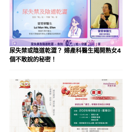
尿失禁或陰道乾澀？ 婦產科醫生揭開熟女4
個不敢說的秘密！