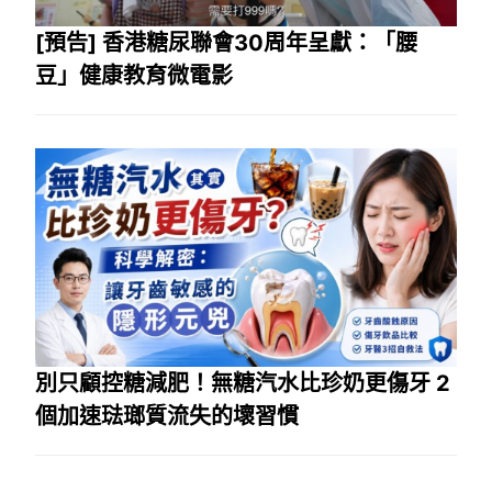
[預告] 香港糖尿聯會30周年呈獻：「腰
豆」健康教育微電影
別只顧控糖減肥！無糖汽水比珍奶更傷牙 2
個加速琺瑯質流失的壞習慣