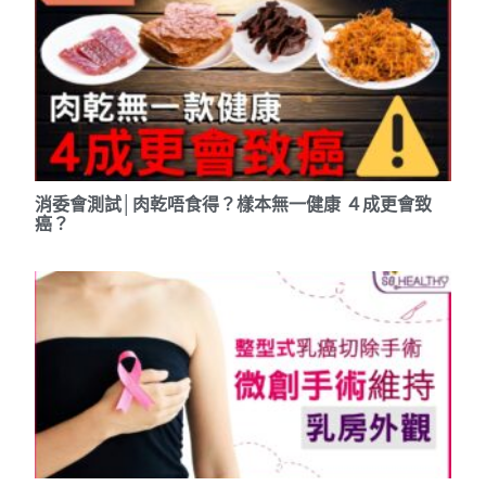
消委會測試│肉乾唔食得？樣本無一健康 ４成更會致
癌？