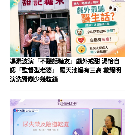
馮素波演「不聽話糖友」戲外戒甜 湯怡自
認「監督型老婆」 羅天池爆有三高 戴耀明
演洗腎瞓少幾粒鐘