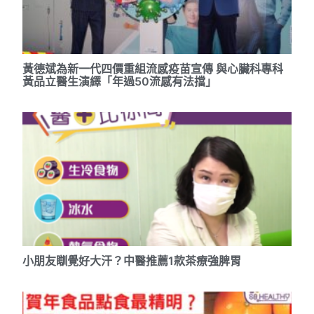
黃德斌為新一代四價重組流感疫苗宣傳 與心臟科專科
黃品立醫生演繹「年過50流感有法擋」
小朋友瞓覺好大汗？中醫推薦1款茶療強脾胃