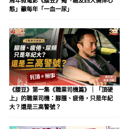
周年微電影《腰豆》揭「糖友四大僥倖心
態」籲每年「一血一尿」
《腰豆》第一集《職業司機篇》｜「頂硬
上」的職業司機：腳腫、疲倦，只是年紀
大？還是三高警號？