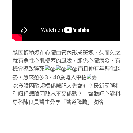
膽固醇積聚在心臟血管內形成斑塊，久而久之
就有急性心肌梗塞的風險，即係心臟病發，有
機會導致猝死
而且仲有年輕化趨
勢，愈來愈多3、40歲嘅人中招
究竟膽固醇超標係咪肥人先會有？最新國際指
引嘅理想膽固醇水平又係點？一齊聽吓心臟科
專科陳良貴醫生分享「醫道降膽」攻略