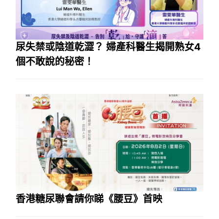
尿失禁或陰道乾澀？ 婦產科醫生揭開熟女4
個不敢說的秘密！
香港糖尿聯會請你睇《腰豆》首映