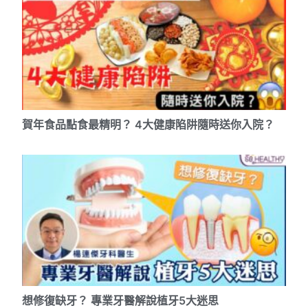
賀年食品點食最精明？ 4大健康陷阱隨時送你入院？
想修復缺牙？ 專業牙醫解說植牙5大迷思