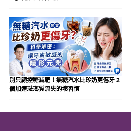
別只顧控糖減肥！無糖汽水比珍奶更傷牙 2
個加速琺瑯質流失的壞習慣