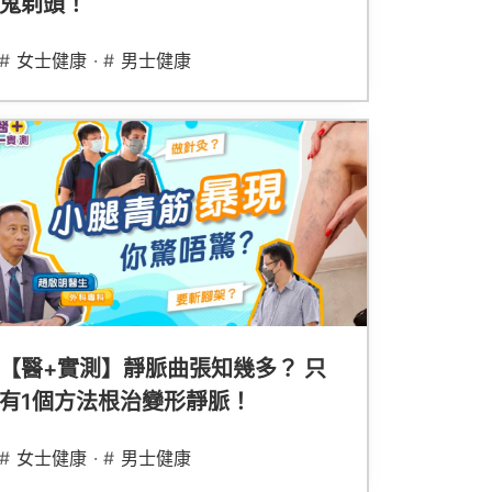
鬼剃頭！
#
女士健康
· #
男士健康
【醫+實測】靜脈曲張知幾多？ 只
有1個方法根治變形靜脈！
#
女士健康
· #
男士健康