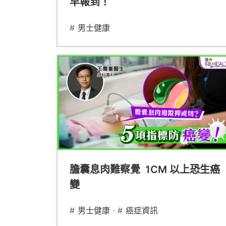
早報到！
#
男士健康
膽囊息肉難察覺 1CM 以上恐生癌
變
#
男士健康
· #
癌症資訊