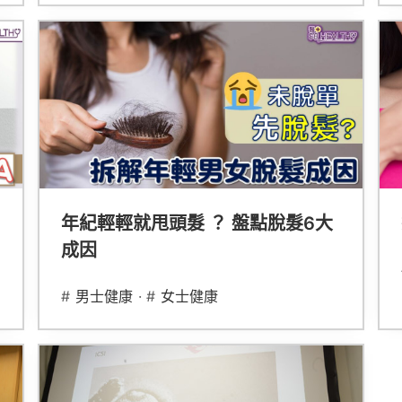
年紀輕輕就甩頭髮 ？ 盤點脫髮6大
成因
#
男士健康
· #
女士健康