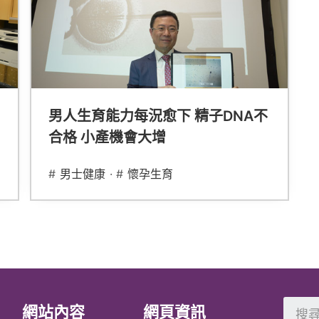
男人生育能力每況愈下 精子DNA不
合格 小產機會大增
#
男士健康
· #
懷孕生育
網站內容
網頁資訊