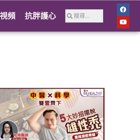
視頻
抗胖護心