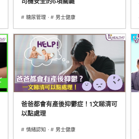
司機安全的6項關鍵
#
糖尿管理
· #
男士健康
爸爸都會有產後抑鬱症！1文睇清可
以點處理
#
情緒認知
· #
男士健康