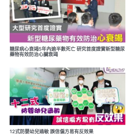
糖尿病心衰竭5年內逾半數死亡 研究首度證實新型糖尿
藥物有效防治心臟衰竭
12式防嬰幼兒過敏 誤信偏方易有反效果