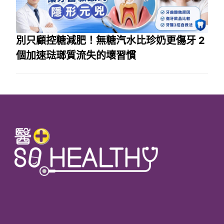
別只顧控糖減肥！無糖汽水比珍奶更傷牙 2
個加速琺瑯質流失的壞習慣