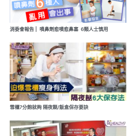
消委會報告 | 噴鼻劑愈噴愈鼻塞 6類人士慎用
雪櫃7分飽就夠 隔夜餸/飯盒保存要訣