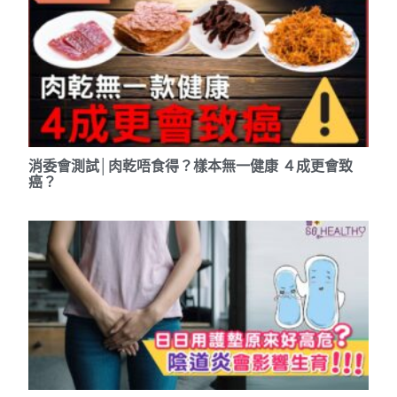
消委會測試│肉乾唔食得？樣本無一健康 ４成更會致
癌？