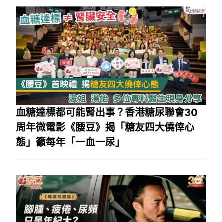
血糖達標都可能腎出事？香港糖尿聯會30
周年微電影《腰豆》揭「糖友四大僥倖心
態」籲每年「一血一尿」