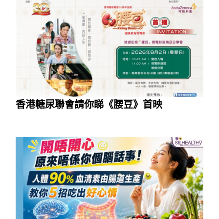
香港糖尿聯會請你睇《腰豆》首映