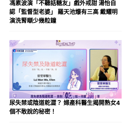
馮素波演「不聽話糖友」戲外戒甜 湯怡自
認「監督型老婆」 羅天池爆有三高 戴耀明
演洗腎瞓少幾粒鐘
尿失禁或陰道乾澀？ 婦產科醫生揭開熟女4
個不敢說的秘密！