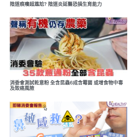
陰道痕癢超尷尬? 陰道炎延醫恐損生育能力
消委會測試乾意粉 全含昆蟲6成含霉菌 或增食物中毒
及致癌風險