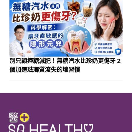
別只顧控糖減肥！無糖汽水比珍奶更傷牙 2
個加速琺瑯質流失的壞習慣