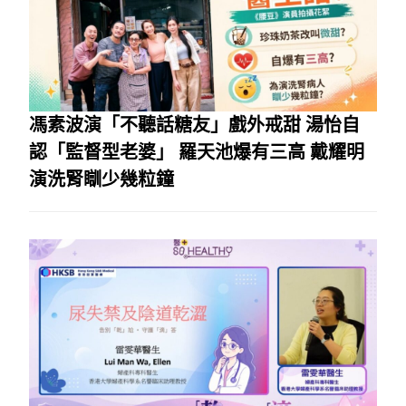
馮素波演「不聽話糖友」戲外戒甜 湯怡自
認「監督型老婆」 羅天池爆有三高 戴耀明
演洗腎瞓少幾粒鐘