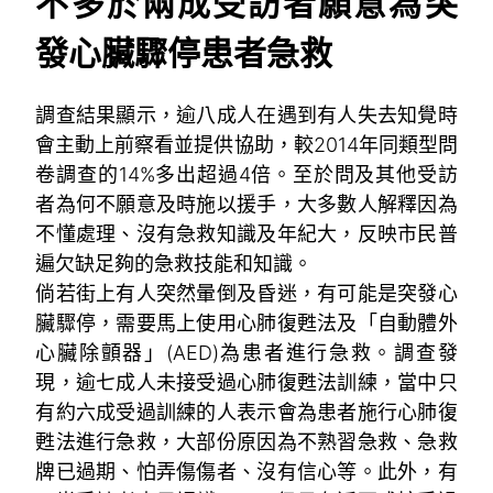
不多於兩成受訪者願意為突
發心臟驟停患者急救
調查結果顯示，逾八成人在遇到有人失去知覺時
會主動上前察看並提供協助，較2014年同類型問
卷調查的14%多出超過4倍。至於問及其他受訪
者為何不願意及時施以援手，大多數人解釋因為
不懂處理、沒有急救知識及年紀大，反映市民普
遍欠缺足夠的急救技能和知識。
倘若街上有人突然暈倒及昏迷，有可能是突發心
臟驟停，需要馬上使用心肺復甦法及「自動體外
心臟除顫器」(AED)為患者進行急救。調查發
現，逾七成人未接受過心肺復甦法訓練，當中只
有約六成受過訓練的人表示會為患者施行心肺復
甦法進行急救，大部份原因為不熟習急救、急救
牌已過期、怕弄傷傷者、沒有信心等。此外，有