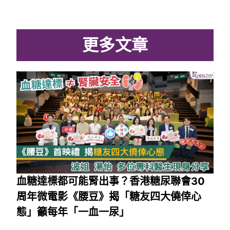
更多文章
血糖達標都可能腎出事？香港糖尿聯會30
周年微電影《腰豆》揭「糖友四大僥倖心
態」籲每年「一血一尿」