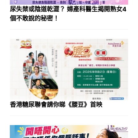
尿失禁或陰道乾澀？ 婦產科醫生揭開熟女4
個不敢說的秘密！
香港糖尿聯會請你睇《腰豆》首映