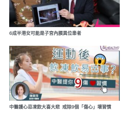
6成半港女可能是子宮內膜異位患者
中醫護心忌凍飲大喜大悲 戒除9個「傷心」壞習慣