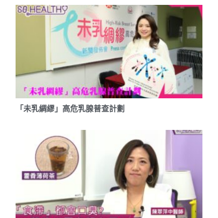
「未乳綢繆」高危乳腺普查計劃