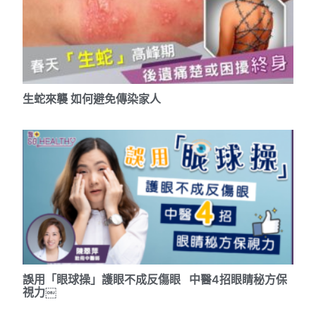
生蛇來襲 如何避免傳染家人
誤用「眼球操」護眼不成反傷眼 中醫4招眼睛秘方保
視力￼