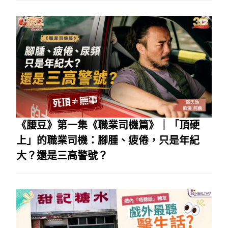
《腰豆》第一集《職業司機篇》｜「頂硬
上」的職業司機：腳腫、疲倦，只是年紀
大？還是三高警號？