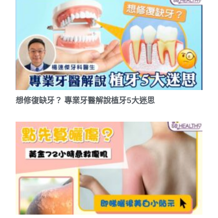
想修復缺牙？ 專業牙醫解說植牙5大迷思