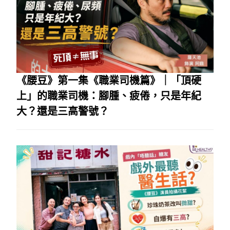
《腰豆》第一集《職業司機篇》｜「頂硬
上」的職業司機：腳腫、疲倦，只是年紀
大？還是三高警號？