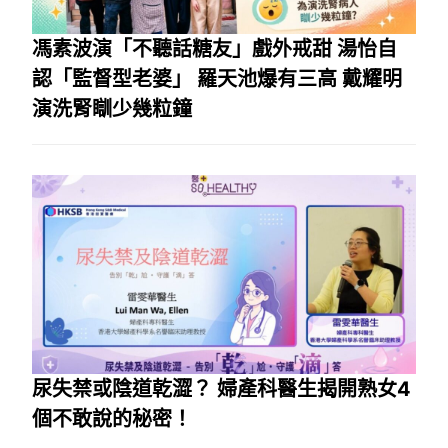
馮素波演「不聽話糖友」戲外戒甜 湯怡自
認「監督型老婆」 羅天池爆有三高 戴耀明
演洗腎瞓少幾粒鐘
尿失禁或陰道乾澀？ 婦產科醫生揭開熟女4
個不敢說的秘密！