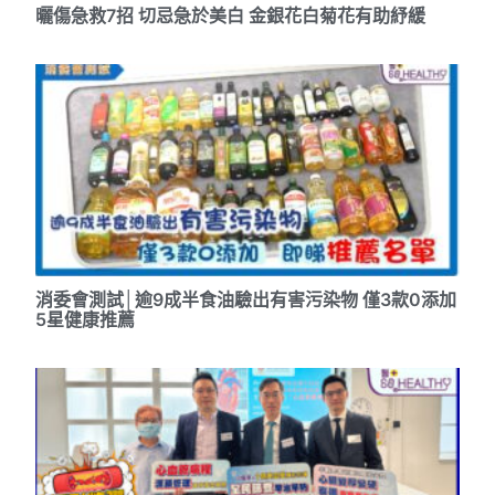
曬傷急救7招 切忌急於美白 金銀花白菊花有助紓緩
消委會測試│逾9成半食油驗出有害污染物 僅3款0添加
5星健康推薦