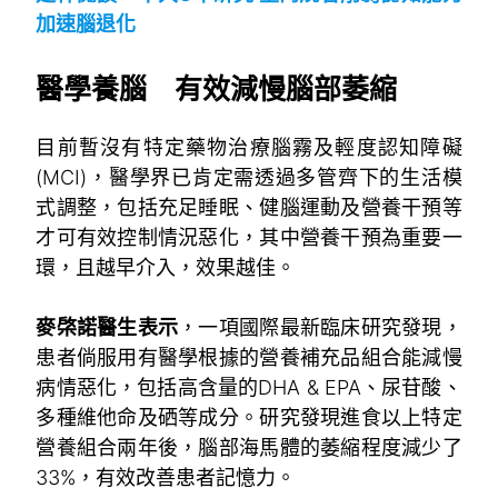
加速腦退化
。
醫學養腦 有效減慢腦部萎縮
目前暫沒有特定藥物治療腦霧及輕度認知障礙
(MCI)，醫學界已肯定需透過多管齊下的生活模
式調整，包括充足睡眠、健腦運動及營養干預等
才可有效控制情況惡化，其中營養干預為重要一
環，且越早介入，效果越佳。
。
麥棨諾醫生表示
，一項國際最新臨床研究發現，
患者倘服用有醫學根據的營養補充品組合能減慢
病情惡化，包括高含量的DHA & EPA、尿苷酸、
多種維他命及硒等成分。研究發現進食以上特定
營養組合兩年後，腦部海馬體的萎縮程度減少了
33%，有效改善患者記憶力。