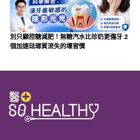
別只顧控糖減肥！無糖汽水比珍奶更傷牙 2
個加速琺瑯質流失的壞習慣