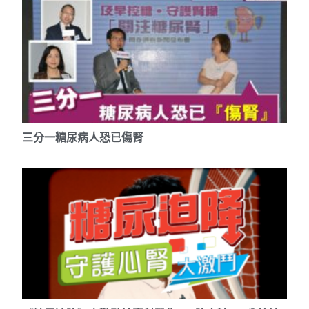
三分一糖尿病人恐已傷腎