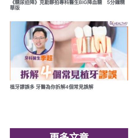
《糖尿迫降》克勤夥拍專科醫生BIG降血糖 5分鐘精
華版
植牙謬誤多 牙醫為你拆解4個常見誤解
更多文章