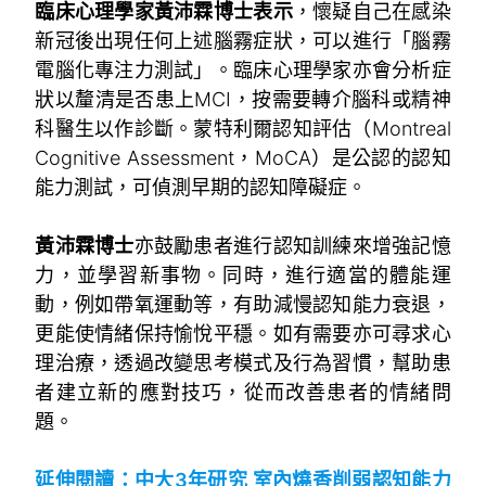
臨床心理學家黃沛霖博士表示
，懷疑自己在感染
新冠後出現任何上述腦霧症狀，可以進行「腦霧
電腦化專注力測試」。臨床心理學家亦會分析症
狀以釐清是否患上MCI，按需要轉介腦科或精神
科醫生以作診斷。蒙特利爾認知評估（Montreal
Cognitive Assessment，MoCA）是公認的認知
能力測試，可偵測早期的認知障礙症。
。
黃沛霖博士
亦鼓勵患者進行認知訓練來增強記憶
力，並學習新事物。同時，進行適當的體能運
動，例如帶氧運動等，有助減慢認知能力衰退，
更能使情緒保持愉悅平穩。如有需要亦可尋求心
理治療，透過改變思考模式及行為習慣，幫助患
者建立新的應對技巧，從而改善患者的情緒問
題。
。
延伸閱讀：中大3年研究 室內燒香削弱認知能力