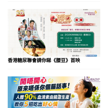
香港糖尿聯會請你睇《腰豆》首映