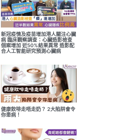
新冠疫情及疫苗增加港人關注心臟
病 臨床觀察調查：心臟造影檢查
個案增加 近50%結果異常 造影配
合人工智能研究預測心臟病
健康飲啡走唔走奶？ 2大陷阱會令
你患病！