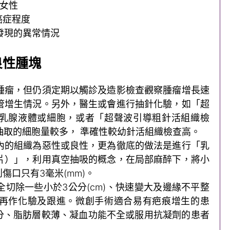
險女性
癌症程度
中發現的異常情況
良性腫塊
腫瘤，但仍須定期以觸診及造影檢查觀察腫瘤增長速
管增生情況。另外，醫生或會進行抽針化驗，如「超
乳腺液體或細胞，或者「超聲波引導粗針活組織檢
抽取的細胞量較多， 準確性較幼針活組織檢查高。
內的組織為惡性或良性，更為徹底的做法是進行「乳
片）」，利用真空抽吸的概念，在局部麻醉下，將小
傷口只有3毫米(mm)。
切除一些小於3公分(cm)、快速變大及邊緣不平整
再作化驗及跟進。微創手術適合易有疤痕增生的患
公分、脂肪層較薄、凝血功能不全或服用抗凝劑的患者