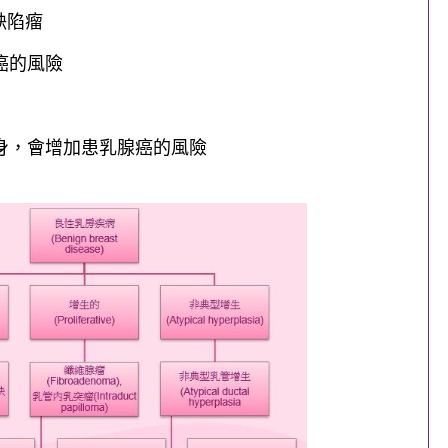
缺陷瘤
癌的風險
身，會增加患乳腺癌的風險