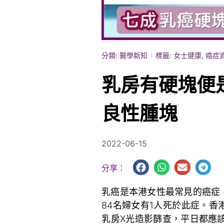
分類:
醫學新知
標籤:
女士健康
,
癌症
乳房有硬塊便是
良性腫塊
2022-06-15
分享：
乳癌是本港女性最常見的癌症，
84名婦女有1人死於此症。香
乳房X光造影篩查，平日都應