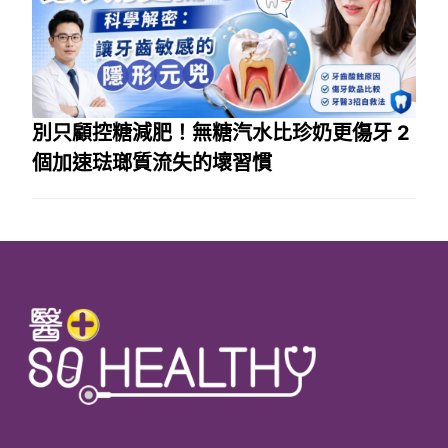
別只顧控糖減肥！無糖汽水比珍奶更傷牙 2
個加速琺瑯質流失的壞習慣