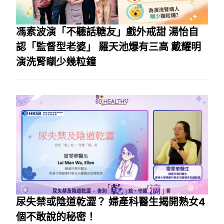
馮素波演「不聽話糖友」戲外戒甜 湯怡自
認「監督型老婆」 羅天池爆有三高 戴耀明
演洗腎瞓少幾粒鐘
尿失禁或陰道乾澀？ 婦產科醫生揭開熟女4
個不敢說的秘密！