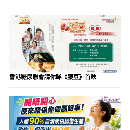
香港糖尿聯會請你睇《腰豆》首映