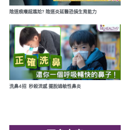
陰道痕癢超尷尬? 陰道炎延醫恐損生育能力
洗鼻4招 秒殺流感 擺脫過敏性鼻炎