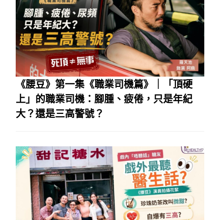
《腰豆》第一集《職業司機篇》｜「頂硬
上」的職業司機：腳腫、疲倦，只是年紀
大？還是三高警號？