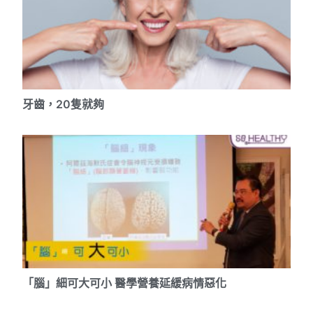
牙齒，20隻就夠
「腦」細可大可小 醫學營養延緩病情惡化