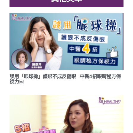
誤用「眼球操」護眼不成反傷眼 中醫4招眼睛秘方保
視力￼