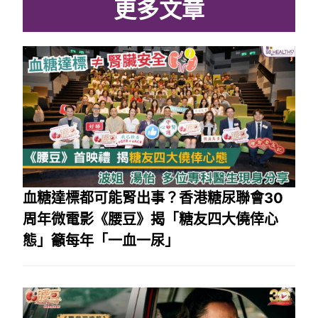
更多文章
血糖達標都可能腎出事？香港糖尿聯會30
周年微電影《腰豆》揭「糖友四大僥倖心
態」籲每年「一血一尿」