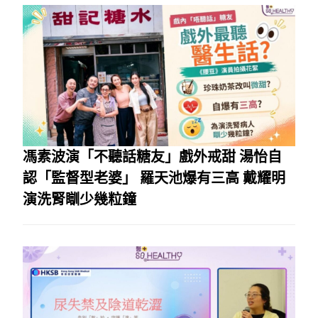
馮素波演「不聽話糖友」戲外戒甜 湯怡自
認「監督型老婆」 羅天池爆有三高 戴耀明
演洗腎瞓少幾粒鐘