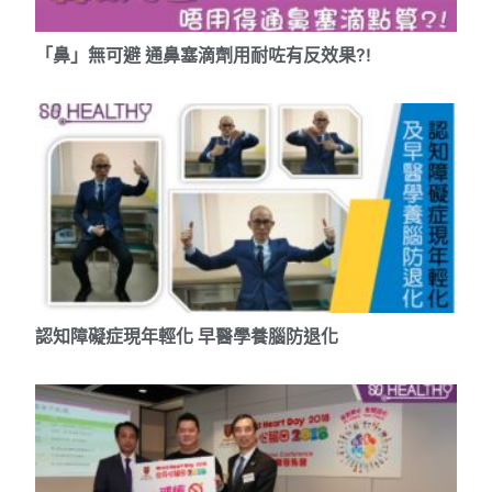
「鼻」無可避 通鼻塞滴劑用耐咗有反效果?!
認知障礙症現年輕化 早醫學養腦防退化