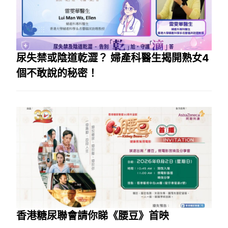
尿失禁或陰道乾澀？ 婦產科醫生揭開熟女4
個不敢說的秘密！
香港糖尿聯會請你睇《腰豆》首映