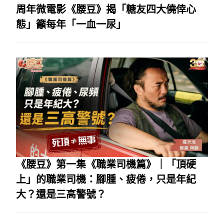
周年微電影《腰豆》揭「糖友四大僥倖心
態」籲每年「一血一尿」
《腰豆》第一集《職業司機篇》｜「頂硬
上」的職業司機：腳腫、疲倦，只是年紀
大？還是三高警號？