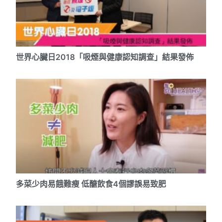
世界心臟日2018「吸煙與健康認知調查」結果發佈
多菜少肉易餓難瘦 低醣飲食4個謬誤易致肥