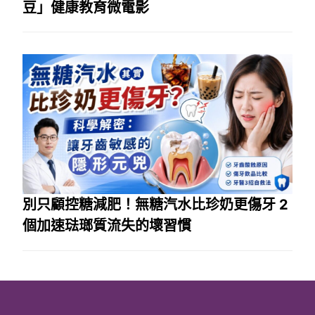
豆」健康教育微電影
別只顧控糖減肥！無糖汽水比珍奶更傷牙 2
個加速琺瑯質流失的壞習慣