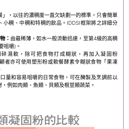
餐」，以往的濃稠度一直欠缺劃一的標準，只會簡單
小稠、中稠和特稠的飲品。IDDSI框架將之詳細分
食物：
由最稀薄，如水一般流動迅速，至第4級的高稠
要咀嚼)。
細碎濕軟，除可把食物打成糊狀，再加入凝固粉
稠度，照顧者亦可使用塑形粉或軟餐酵素令糊狀食物「果凍
。
一口量和容易咀嚼的日常食物，可在醃製及烹調前以
材，例如肉類、魚類、貝類及根莖類蔬菜。