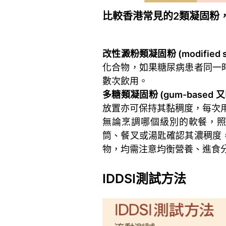
比較香港常見的2類凝固粉
。
改性澱粉類凝固粉 (modified st
化合物，如果糖尿病患者同一
數次飲用。
多糖類凝固粉 (gum-based
又
放置亦可保持其黏稠度，每次
無論烹調哪個級別的軟餐，照
筒、餐叉或湯匙確認其濃稠度
物，均需注意均衡營養、進食
。
IDDSI測試方法