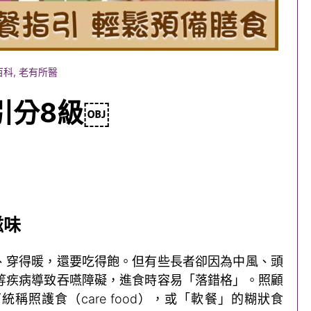
百科
,
老有所醫
指引分8級￼
滋味
、穿得暖，還要吃得飽。但有些長者卻因為中風、頭
等疾病導致吞嚥障礙，進食時容易「落錯格」。照顧
稱照護食（care food），或「軟餐」的糊狀食