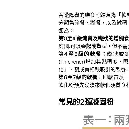
。
吞嚥障礙的膳食可歸類為「軟
分類為碎餐、糊餐，以及微稠、
類為：
第0至4 級流質及糊狀的增稠
度(即可以疊起或塑型，但不需
第4至5級的軟餐：
糊狀或
(Thickener)增加其黏
化」，製成賣相較吸引的軟餐
第6至7級的軟餐
：即軟質及
軟化粉預先浸漬來軟化硬質食
。
常見的2類凝固粉