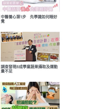
中醫養心第1步 先學識如何睡好
覺
調查發現8成學童蔬果攝取及運動
量不足