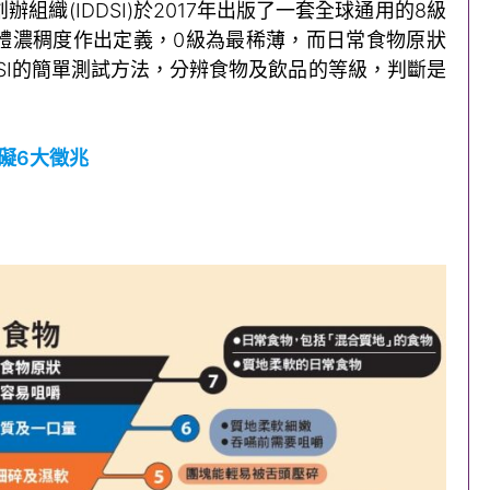
組織(IDDSI)於2017年出版了一套全球通用的8級
體濃稠度作出定義，0級為最稀薄，而日常食物原狀
DSI的簡單測試方法，分辨食物及飲品的等級，判斷是
礙6大徵兆