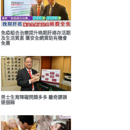
免疫組合治療提升晚期肝癌存活期
及生活質素 獲安全網資助有機會
免費
男士生育障礙問題多多 離奇謬誤
逐個睇