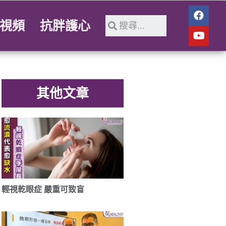
視頻
抗胖護心
其他文章
輕視乾眼症 嚴重可致盲