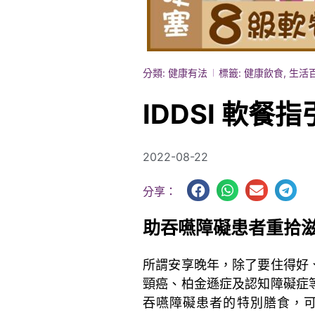
分類:
健康有法
標籤:
健康飲食
,
生活
IDDSI 軟餐
2022-08-22
分享：
助吞嚥障礙患者重拾
所謂安享晚年，除了要住得好
頸癌、柏金遜症及認知障礙症
吞嚥障礙患者的特別膳食，可統