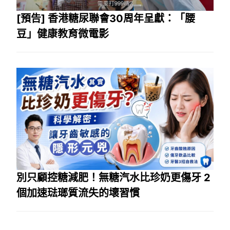
[預告] 香港糖尿聯會30周年呈獻：「腰
豆」健康教育微電影
別只顧控糖減肥！無糖汽水比珍奶更傷牙 2
個加速琺瑯質流失的壞習慣