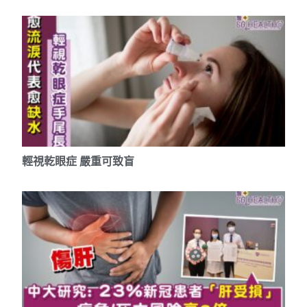
輕視乾眼症 嚴重可致盲