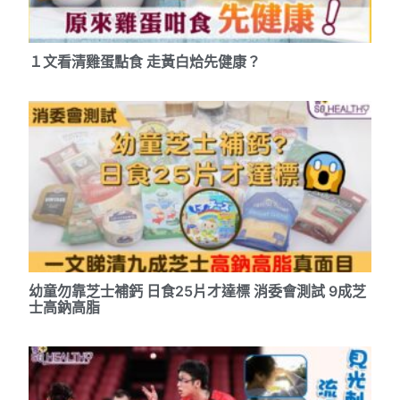
１文看清雞蛋點食 走黃白烚先健康？
幼童勿靠芝士補鈣 日食25片才達標 消委會測試 9成芝
士高鈉高脂