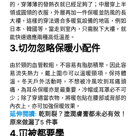
的，穿薄薄的發熱衣就已經足夠了；中層穿上半
領或圓領的衣服，外層再加一件保暖並防風的長
大褸，這樣的穿法適合多暖氣設備的地區，例如
日本、韓國等，當走到室內，只需脫下大褸，就
能快速適應兩種高低溫差。
3.
切勿忽略保暖小配件
由於頸的血管較粗，不容易有脂肪積聚，因此容
易流失熱力，戴上圍巾可以溫暖頸項，保持體
溫。冬天戶外活動時，不想被冷風吹到耳痛頭
痛，為耳朵保暖亦是最重要，冷帽或耳罩必不可
少；除了穿適當衣物，將暖包貼在腰部或背部的
內衣上，亦可加強保暖效果。
延伸閱讀:
乾到裂？塗潤膚膏都未必有效！
原來做漏了5 件事
4.冚被
都要學