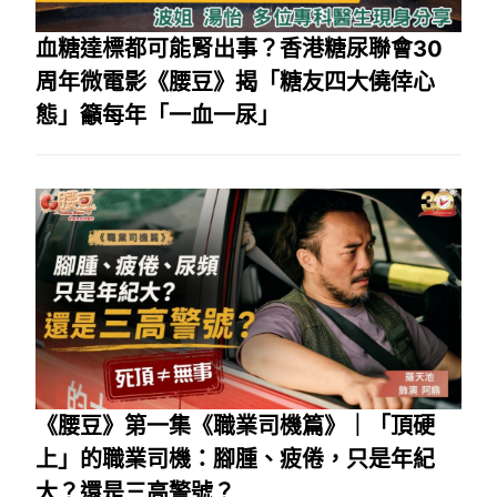
血糖達標都可能腎出事？香港糖尿聯會30
周年微電影《腰豆》揭「糖友四大僥倖心
態」籲每年「一血一尿」
《腰豆》第一集《職業司機篇》｜「頂硬
上」的職業司機：腳腫、疲倦，只是年紀
大？還是三高警號？