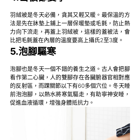
羽絨被是冬天必備，貪其又輕又暖。最保溫的方
法是先在牀墊上鋪上一層保暖墊或毛氈，防止熱
力向下流走，再蓋上羽絨被，這樣的蓋被法，會
比把毛氈蓋在內層的溫度要高上攝氏2至3度。
5.
泡腳驅寒
泡腳也是冬天一個不錯的養生之道。古人會把腳
看作第二心臟，人的雙腳存在各臟腑器官相對應
的反射區，而踝關節以下有60多個穴位。冬天睡
前泡泡腳，以熱水將寒氣驅走，有助寧神安睡，
促進血液循環，增強身體抵抗力。