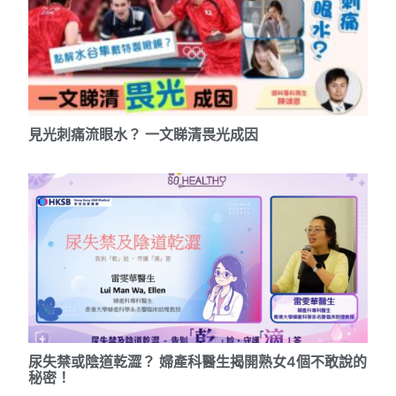
見光刺痛流眼水？ 一文睇清畏光成因
尿失禁或陰道乾澀？ 婦產科醫生揭開熟女4個不敢說的
秘密！