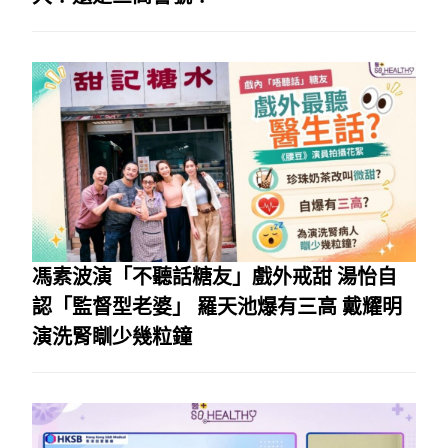
馮素波演「不聽話糖友」戲外戒甜 湯怡自
認「監督型老婆」 羅天池爆有三高 戴耀明
演洗腎瞓少幾粒鐘