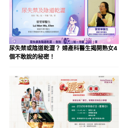
尿失禁或陰道乾澀？ 婦產科醫生揭開熟女4
個不敢說的秘密！