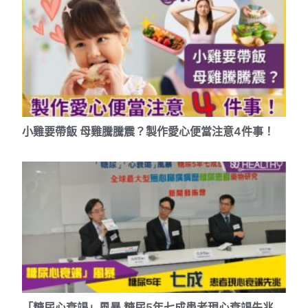
小雞要帶飯 母雞騰騰震？製作愛心便當注意4件事！
「糖尿心衰竭」風暴 糖尿5年七成患者現心衰竭先兆