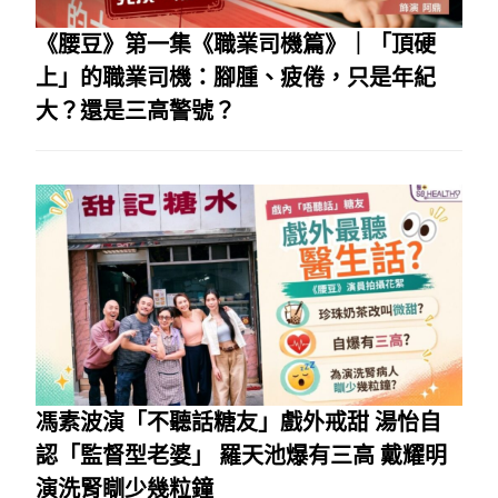
《腰豆》第一集《職業司機篇》｜「頂硬
上」的職業司機：腳腫、疲倦，只是年紀
大？還是三高警號？
馮素波演「不聽話糖友」戲外戒甜 湯怡自
認「監督型老婆」 羅天池爆有三高 戴耀明
演洗腎瞓少幾粒鐘