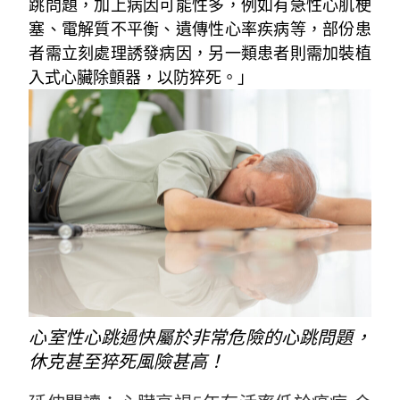
跳問題，加上病因可能性多，例如有急性心肌梗
塞、電解質不平衡、遺傳性心率疾病等，部份患
者需立刻處理誘發病因，另一類患者則需加裝植
入式心臟除顫器，以防猝死。」
心室性心跳過快屬於非常危險的心跳問題，
休克甚至猝死風險甚高！