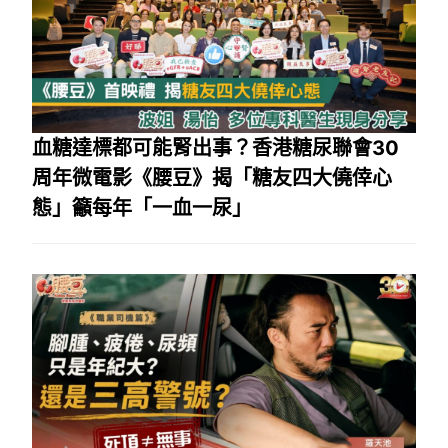
血糖達標都可能腎出事？香港糖尿聯會30
周年微電影《腰豆》揭「糖友四大僥倖心
態」籲每年「一血一尿」