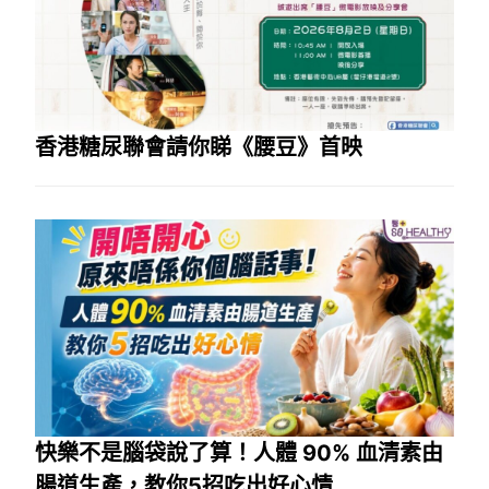
香港糖尿聯會請你睇《腰豆》首映
快樂不是腦袋說了算！人體 90% 血清素由
腸道生產，教你5招吃出好心情