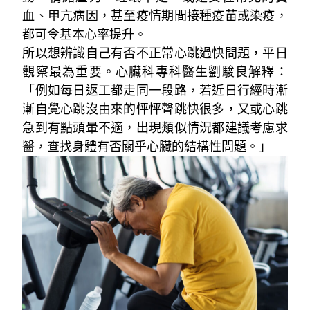
血、甲亢病因，甚至疫情期間接種疫苗或染疫，
都可令基本心率提升。
所以想辨識自己有否不正常心跳過快問題，平日
觀察最為重要。心臟科專科醫生劉駿良解釋：
「例如每日返工都走同一段路，若近日行經時漸
漸自覺心跳沒由來的怦怦聲跳快很多，又或心跳
急到有點頭暈不適，出現類似情況都建議考慮求
醫，查找身體有否關乎心臟的結構性問題。」