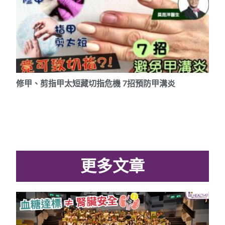
修甲、剪指甲太短藏切指危機 7招預防甲溝炎
更多文章