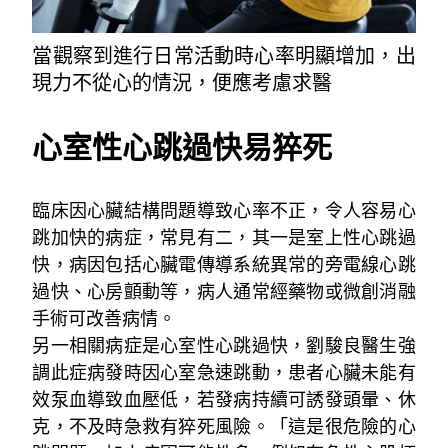
當觀察到進行日常活動時心率明顯增加，出
現力不從心的情況，便應考慮求醫
心室性心跳過快
易猝死
臨床因心臟結構問題導致心率不正，令人容易心
跳加快的病症，常見有二，其一是室上性心跳過
快，病因包括心臟電傳導系統異常的旁電線心跳
過快、心房顫動等，病人通常經藥物或微創消融
手術可改善病情。
另一相關病症是心室性心跳過快，劉駿良醫生強
調此症病發時因心室急速跳動，患者心臟未能有
效泵血導致血壓低，若發病持續可誘發頭暈、休
克，不及時急救有猝死風險。「這是很危險的心