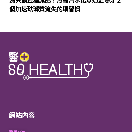
別只顧控糖減肥！無糖汽水比珍奶更傷牙 2
個加速琺瑯質流失的壞習慣
網站內容