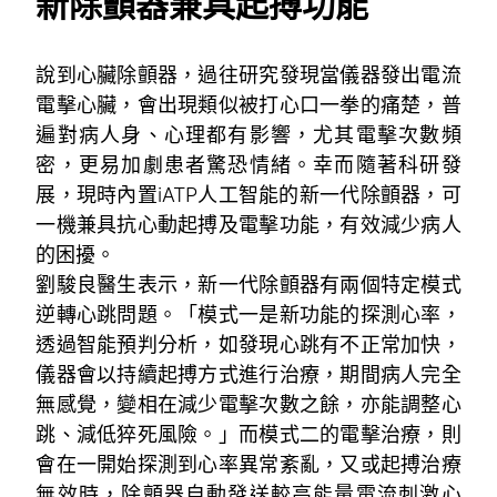
新除顫器兼具起搏功能
說到心臟除顫器，過往研究發現當儀器發出電流
電擊心臟，會出現類似被打心口一拳的痛楚，普
遍對病人身、心理都有影響，尤其電擊次數頻
密，更易加劇患者驚恐情緒。幸而隨著科研發
展，現時內置iATP人工智能的新一代除顫器，可
一機兼具抗心動起搏及電擊功能，有效減少病人
的困擾。
劉駿良醫生表示，新一代除顫器有兩個特定模式
逆轉心跳問題。「模式一是新功能的探測心率，
透過智能預判分析，如發現心跳有不正常加快，
儀器會以持續起搏方式進行治療，期間病人完全
無感覺，變相在減少電擊次數之餘，亦能調整心
跳、減低猝死風險。」而模式二的電擊治療，則
會在一開始探測到心率異常紊亂，又或起搏治療
無效時，除顫器自動發送較高能量電流刺激心