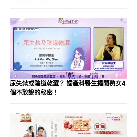
尿失禁或陰道乾澀？ 婦產科醫生揭開熟女4
個不敢說的秘密！