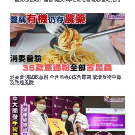
消委會測試乾意粉 全含昆蟲6成含霉菌 或增食物中毒
及致癌風險