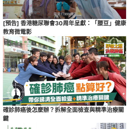
[預告] 香港糖尿聯會30周年呈獻：「腰豆」健康
教育微電影
確診肺癌後怎麼辦？拆解全面檢查與精準治療關
鍵