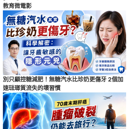
教育微電影
別只顧控糖減肥！無糖汽水比珍奶更傷牙 2個加
速琺瑯質流失的壞習慣