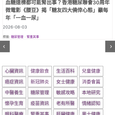
《腰豆》第一集《職業司機篇》｜「頂硬上」
的職業司機：腳腫、疲倦，只是年紀大？還是
三高警號？
2026-08-03
標籤:
糖尿管理
·
腎重其事
心臟資訊
健康飲食
生活百科
兒童健康
癌症資訊
新冠肺炎
女士健康
消委會篇
中醫養生
糖尿管理
敏感攻略
本地研究
懷孕生育
疫苗資訊
老有所醫
情緒認知
眼科醫療
腎重其事
肝臟健康
男士健康