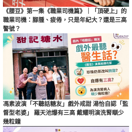
《腰豆》第一集《職業司機篇》｜「頂硬上」的
職業司機：腳腫、疲倦，只是年紀大？還是三高
警號？
馮素波演「不聽話糖友」戲外戒甜 湯怡自認「監
督型老婆」 羅天池爆有三高 戴耀明演洗腎瞓少
幾粒鐘