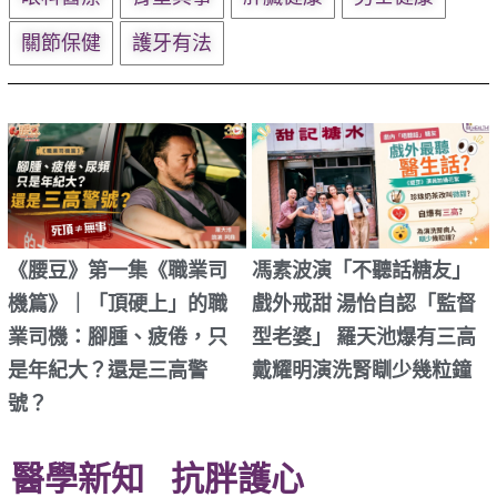
關節保健
護牙有法
《腰豆》第一集《職業司
馮素波演「不聽話糖友」
機篇》｜「頂硬上」的職
戲外戒甜 湯怡自認「監督
業司機：腳腫、疲倦，只
型老婆」 羅天池爆有三高
是年紀大？還是三高警
戴耀明演洗腎瞓少幾粒鐘
號？
醫學新知
抗胖護心