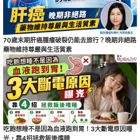
70歲末期肝癌腫瘤破裂仍能去旅行？晚期非絕路
藥物維持尊嚴與生活質素
吃飽想睡不是因為血液跑到胃！3大斷電原因曝
光，靠4招拯救飯後嗜睡