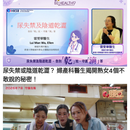
尿失禁或陰道乾澀？ 婦產科醫生揭開熟女4個不
敢說的秘密！