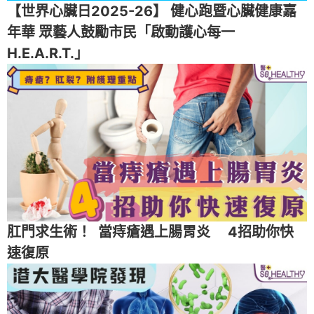
【世界心臟日2025-26】 健心跑暨心臟健康嘉
年華 眾藝人鼓勵市民「啟動護心每一
H.E.A.R.T.」
肛門求生術！ 當痔瘡遇上腸胃炎 4招助你快
速復原