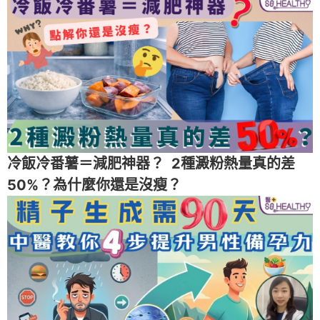
冷飯冷番薯＝減肥神器？ 2種澱粉熱量真的差
50%？為什麼你還是沒瘦？