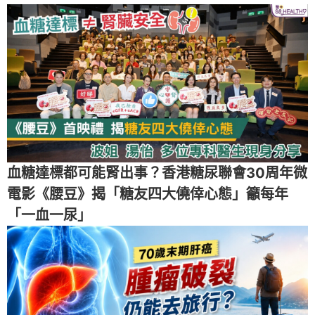
血糖達標都可能腎出事？香港糖尿聯會30周年微
電影《腰豆》揭「糖友四大僥倖心態」籲每年
「一血一尿」