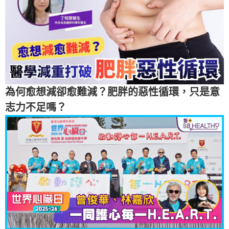
為何愈想減卻愈難減？肥胖的惡性循環，只是意
志力不足嗎？