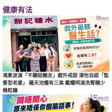
健康有法
馮素波演「不聽話糖友」戲外戒甜 湯怡自認「監
督型老婆」 羅天池爆有三高 戴耀明演洗腎瞓少
幾粒鐘