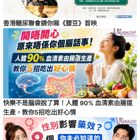
香港糖尿聯會請你睇《腰豆》首映
快樂不是腦袋說了算！人體 90% 血清素由腸道
生產，教你5招吃出好心情