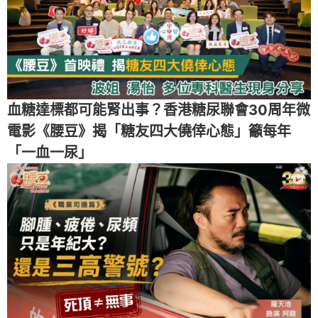
血糖達標都可能腎出事？香港糖尿聯會30周年微
電影《腰豆》揭「糖友四大僥倖心態」籲每年
「一血一尿」