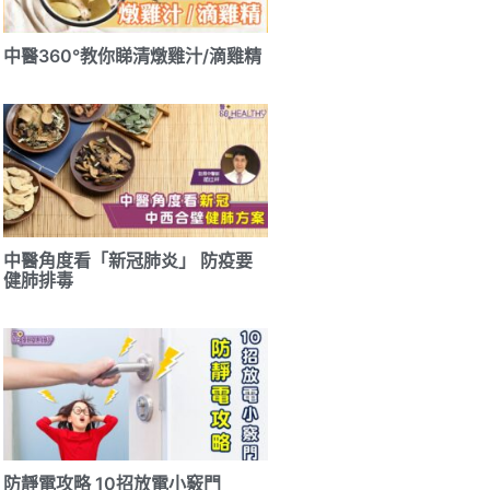
中醫360°教你睇清燉雞汁/滴雞精
中醫角度看「新冠肺炎」 防疫要
健肺排毒
防靜電攻略 10招放電小竅門