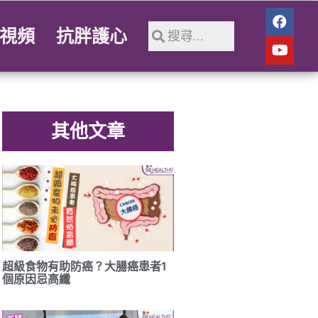
視頻
抗胖護心
其他文章
超級食物有助防癌？大腸癌患者1
個原因忌高纖