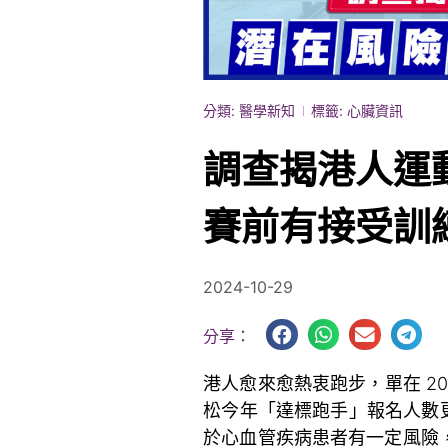
分類:
醫學新知
標籤:
心臟資訊
調查揭港人運
賽前有接受訓
2024-10-29
分享：
港人愈來愈熱衷跑步，單在 2
松今年「達標跑手」報名人數
於心血管疾病患者有一定風險，本港