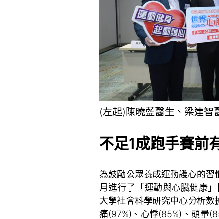
(左起)陳曉藍醫生、梁達
不足
1
成跑手賽前
為鼓勵公眾養成運動護心的習慣
月進行了「運動與心臟健康」問
大學社會科學研究中心分析數
痛(97%)、心悸(85%)、頭